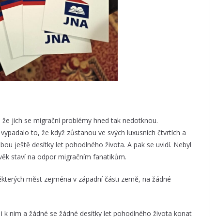
t, že jich se migrační problémy hned tak nedotknou.
ypadalo to, že když zůstanou ve svých luxusních čtvrtích a
ou ještě desítky let pohodlného života. A pak se uvidí. Nebyl
ověk staví na odpor migračním fanatikům.
 některých měst zejména v západní části země, na žádné
lo i k nim a žádné se žádné desítky let pohodlného života konat