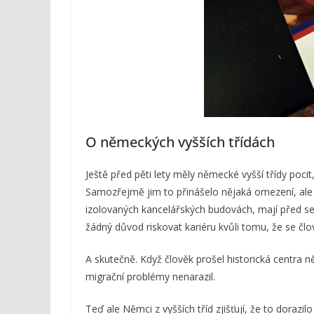
O německých vyšších třídách
Ještě před pěti lety měly německé vyšší třídy poci
Samozřejmě jim to přinášelo nějaká omezení, ale v
izolovaných kancelářských budovách, mají před seb
žádný důvod riskovat kariéru kvůli tomu, že se čl
A skutečně. Když člověk prošel historická centra
migrační problémy nenarazil.
Teď ale Němci z vyšších tříd zjišťují, že to dorazi