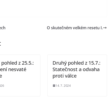
ech
O skutečném velkém resetu I.
t
pohled z 25.5.:
Druhý pohled z 15.7.:
ení nesvaté
Statečnost a odvaha
e
proti válce
026
14. 7. 2024