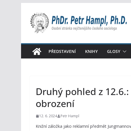
Přeskočit
na
obsah
PŘEDSTAVENÍ
KNIHY
GLOSY
Druhý pohled z 12.6.
obrození
12. 6. 2024
Petr Hampl
Knižní záložka jako reklamní předmět Jungmanno