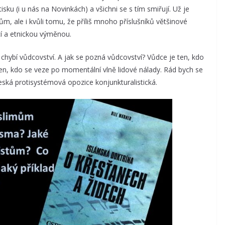
sku (i u nás na Novinkách) a všichni se s tím smiřují. Už je
ům, ale i kvůli tomu, že příliš mnoho příslušníků většinové
ací a etnickou výměnou.
 chybí vůdcovství. A jak se pozná vůdcovství? Vůdce je ten, kdo
e ten, kdo se veze po momentální vlně lidové nálady. Rád bych se
česká protisystémová opozice konjunkturalistická.