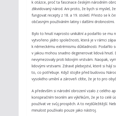
k otázce, proč ta fascinace českým národním obro
zlikvidovaný národ. Ani proto, že bych si myslel, ž
fungovat recepty z 18. a 19. století. Přesto se k 
občasným používáním latiny i dalšími drobnostmi.
Bylo to hnutí naprosto unikátní a podařilo se mu 
vytvořeno jádro společnosti, která je v rámci západn
k německému extrémismu důkladnosti. Podařilo se vy
v jakou mohou snadno degenerovat lidová hnutí. Dok
nevymezovaly proti lidovým vrstvám. Naopak, vyme
lidovými vrstvami. Zdravé plebejství, které si hájí
to, co potřebuje. Když stojíte před budovou Náro
vysokého umění a zároveň cítíte, že je to pro obyče
A především si národní obrození vzalo z celého apa
konspiračním teoriím ani výkřikům, že je to celé ú
používat ve svůj prospěch. A to nejdůležitější. N
minulost používalo pouze jako nástroj.