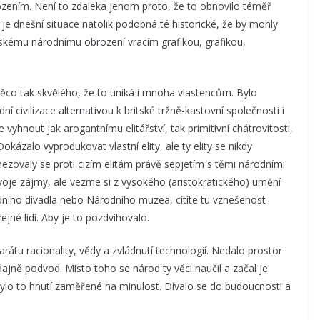
zením. Není to zdaleka jenom proto, že to obnovilo téměř
e je dnešní situace natolik podobná té historické, že by mohly
českému národnímu obrození vracím grafikou, grafikou,
něco tak skvělého, že to uniká i mnoha vlastencům. Bylo
í civilizace alternativou k britské tržně-kastovní společnosti i
hnout jak arogantnímu elitářství, tak primitivní chátrovitosti,
ázalo vyprodukovat vlastní elity, ale ty elity se nikdy
zovaly se proti cizím elitám právě sepjetím s těmi národními
 svoje zájmy, ale vezme si z vysokého (aristokratického) umění
dního divadla nebo Národního muzea, cítíte tu vznešenost
jné lidi. Aby je to pozdvihovalo.
rátu racionality, vědy a zvládnutí technologií. Nedalo prostor
dajně podvod. Místo toho se národ ty věci naučil a začal je
ebylo to hnutí zaměřené na minulost. Dívalo se do budoucnosti a