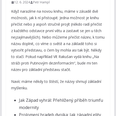
12. 6. 2024
Petr Hampl
Když narazíme na novou knihu, máme v zásadě dvě
možnosti, jak k ní přistoupit. Jedna možnost je knihu
přečíst nebo ji aspoň stručně projít (někdo radí přečíst
z každého odstavce první větu a zastavit se jen u těch
nejzajímavějších). Nebo můžeme přečíst název, k tomu
názvu doplnit, co víme o světě a na základě toho si
vytvořit představu, o čem by mohla asi tak být. Někdy
to stačí. Pokud například Vít Rakušan vydá knihu „Na
stráži proti Putinovým dezinformacím“, bude mi ten
název pro základní představu stačit.
Navíc máme někdy to štěstí, že názvy shrnují základní
myšlenku.
Jak Západ vyhrál: Přehlížený příběh triumfu
modernity
Prolomení hradeb dvojka: Jak západní elity