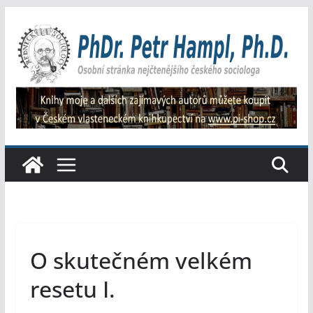
Přeskočit
na
obsah
O skutečném velkém
resetu I.