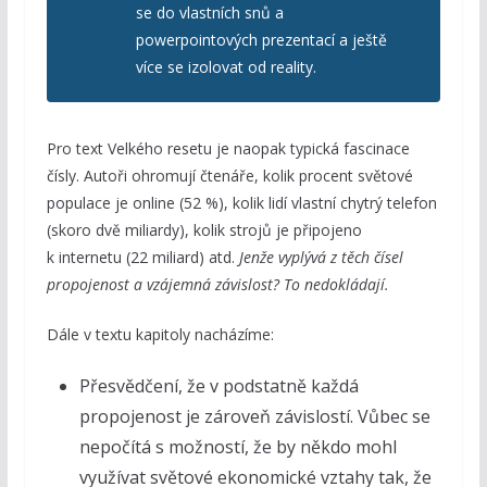
se do vlastních snů a
powerpointových prezentací a ještě
více se izolovat od reality.
Pro text Velkého resetu je naopak typická fascinace
čísly. Autoři ohromují čtenáře, kolik procent světové
populace je online (52 %), kolik lidí vlastní chytrý telefon
(skoro dvě miliardy), kolik strojů je připojeno
k internetu (22 miliard) atd.
Jenže vyplývá z těch čísel
propojenost a vzájemná závislost? To nedokládají.
Dále v textu kapitoly nacházíme:
Přesvědčení, že v podstatně každá
propojenost je zároveň závislostí. Vůbec se
nepočítá s možností, že by někdo mohl
využívat světové ekonomické vztahy tak, že