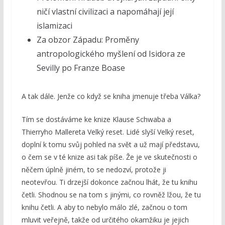
ničí vlastní civilizaci a napomáhají její
islamizaci
Za obzor Západu: Proměny
antropologického myšlení od Isidora ze
Sevilly po Franze Boase
A tak dále. Jenže co když se kniha jmenuje třeba Válka?
Tím se dostáváme ke knize Klause Schwaba a
Thierryho Mallereta Velký reset. Lidé slyší Velký reset,
doplní k tomu svůj pohled na svět a už mají představu,
o čem se v té knize asi tak píše. Že je ve skutečnosti o
něčem úplně jiném, to se nedozví, protože ji
neotevřou. Ti drzejší dokonce začnou lhát, že tu knihu
četli. Shodnou se na tom s jinými, co rovněž lžou, že tu
knihu četli. A aby to nebylo málo zlé, začnou o tom
mluvit veřejně, takže od určitého okamžiku je jejich