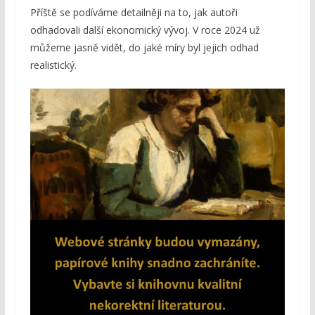
Příště se podíváme detailněji na to, jak autoři
odhadovali další ekonomický vývoj. V roce 2024 už
můžeme jasně vidět, do jaké míry byl jejich odhad
realistický.