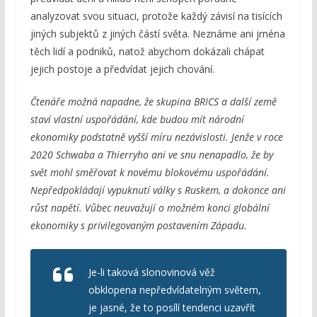
analyzovat svou situaci, protože každý závisí na tisících
jiných subjektů z jiných částí světa. Neznáme ani jména
těch lidí a podniků, natož abychom dokázali chápat
jejich postoje a předvídat jejich chování.
Čtenáře možná napadne, že skupina BRICS a další země
staví vlastní uspořádání, kde budou mít národní
ekonomiky podstatně vyšší míru nezávislosti. Jenže v roce
2020 Schwaba a Thierryho ani ve snu nenapadlo, že by
svět mohl směřovat k novému blokovému uspořádání.
Nepředpokládají vypuknutí války s Ruskem, a dokonce ani
růst napětí. Vůbec neuvažují o možném konci globální
ekonomiky s privilegovaným postavením Západu.
Je-li taková slonovinová věž
obklopena nepředvídatelným světem,
je jasné, že to posílí tendenci uzavřít