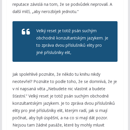
reputace závislá na tom, že se podvůdek neprovalí. A
další mlčí, „aby nerozbíjeli jednotu.“
Velký reset je totiž psán suchým
obchodně konzultantským jazykem. Je
to zpráva dvou příslušníků elity pro
jiné příslušníky elit,
Jak spolehlivě poznáte, že někdo tu knihu nikdy
neotevřel? Poznáte to podle toho, že se domnívá, že je
v ní napsaná věta „Nebudete nic vlastnit a budete
šťastní.“ Velký reset je totiž psán suchým obchodně
konzultantským jazykem. Je to zpráva dvou příslušníků
elity pro jiné příslušníky elit, kterým radí, jak si mají
počínat, aby byli úspěšní, a na co si mají dát pozor.
Nejsou tam žádné pasáže, které by mohly mluvit