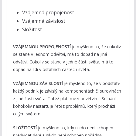
Vzájemná propojenost
Vzájemná závislost
Složitost
VZÁJEMNOU PROPOJENOSTÍ
je myšleno to, že cokoliv
se stane v jednom odvětví, má to dopad na jiná
odvětví. Cokoliv se stane v jedné části světa, má to
dopad na lidi v ostatních částech světa.
VZÁJEMNOU ZÁVISLOSTÍ
je myšleno to, že v podstatě
každý podnik je závislý na komponentách či surovinách
z jiné části světa. Totéž platí mezi odvětvími. Selhání
kohokoliv nastartuje řetěz problémů, který prochází
celým světem.
SLOŽITOSTÍ
je myšleno to, kdy nikdo není schopen
předvídat dění a nikdo není schopen pořádně