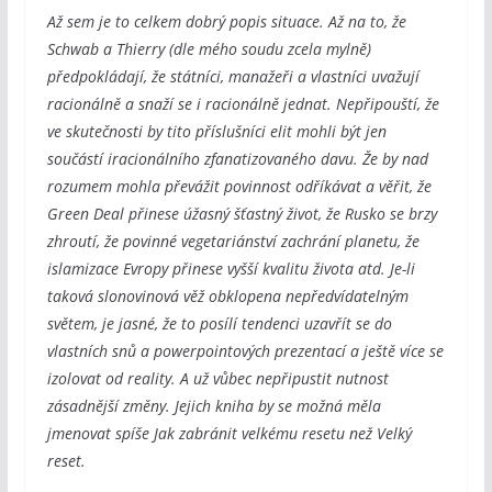
Až sem je to celkem dobrý popis situace. Až na to, že
Schwab a Thierry (dle mého soudu zcela mylně)
předpokládají, že státníci, manažeři a vlastníci uvažují
racionálně a snaží se i racionálně jednat. Nepřipouští, že
ve skutečnosti by tito příslušníci elit mohli být jen
součástí iracionálního zfanatizovaného davu. Že by nad
rozumem mohla převážit povinnost odříkávat a věřit, že
Green Deal přinese úžasný šťastný život, že Rusko se brzy
zhroutí, že povinné vegetariánství zachrání planetu, že
islamizace Evropy přinese vyšší kvalitu života atd. Je-li
taková slonovinová věž obklopena nepředvídatelným
světem, je jasné, že to posílí tendenci uzavřít se do
vlastních snů a powerpointových prezentací a ještě více se
izolovat od reality. A už vůbec nepřipustit nutnost
zásadnější změny. Jejich kniha by se možná měla
jmenovat spíše Jak zabránit velkému resetu než Velký
reset.