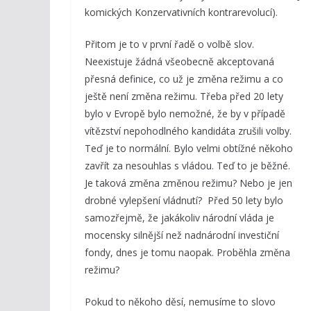
komických Konzervativních kontrarevolucí).
Přitom je to v první řadě o volbě slov.
Neexistuje žádná všeobecně akceptovaná
přesná definice, co už je změna režimu a co
ještě není změna režimu. Třeba před 20 lety
bylo v Evropě bylo nemožné, že by v případě
vítězství nepohodlného kandidáta zrušili volby.
Teď je to normální. Bylo velmi obtížné někoho
zavřít za nesouhlas s vládou. Teď to je běžné.
Je taková změna změnou režimu? Nebo je jen
drobné vylepšení vládnutí? Před 50 lety bylo
samozřejmě, že jakákoliv národní vláda je
mocensky silnější než nadnárodní investiční
fondy, dnes je tomu naopak. Proběhla změna
režimu?
Pokud to někoho děsí, nemusíme to slovo