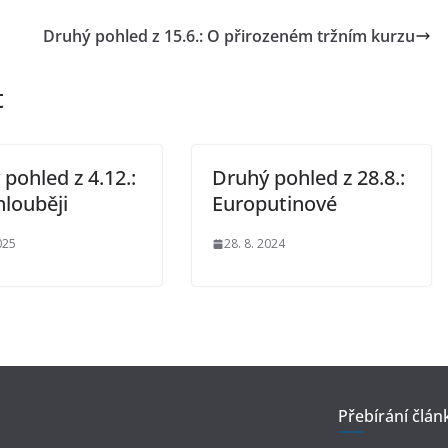
Druhý pohled z 15.6.: O přirozeném tržním kurzu
t
pohled z 4.12.:
Druhý pohled z 28.8.:
hlouběji
Europutinové
025
28. 8. 2024
Přebírání člán