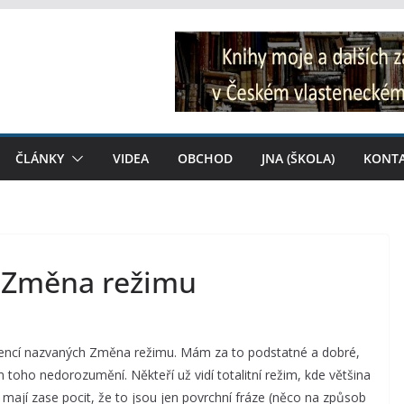
ČLÁNKY
VIDEA
OBCHOD
JNA (ŠKOLA)
KONT
: Změna režimu
erencí nazvaných Změna režimu. Mám za to podstatné a dobré,
 toho nedorozumění. Někteří už vidí totalitní režim, kde většina
 mají zase pocit, že to jsou jen povrchní fráze (něco na způsob