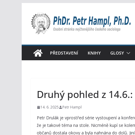
Přeskočit
na
obsah
PŘEDSTAVENÍ
KNIHY
GLOSY
Druhý pohled z 14.6.
14. 6. 2025
Petr Hampl
Petr Drulák je vprostřed série vystoupení a konf
že je takové téma na stole. Nicméně kupí se kolem
občanů dostala okovy a byla nahnána do dolů. Jiní