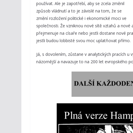
používat. Ale je zapotřebí, aby se zcela změnil
způsob vládnutí a to je závislé na tom, že se
změní rozložení politické i ekonomické moci ve
společnosti. Že vzniknou nové sítě vztahů a nové al
přejmenuje na císaře nebo jestli dostane nové pr
jestli budou lobbisté svou moc uplatňovat přímo.
Já, s dovolením, zůstane v analytických pracích u 
názornější a navazuje to na 200 let evropského po