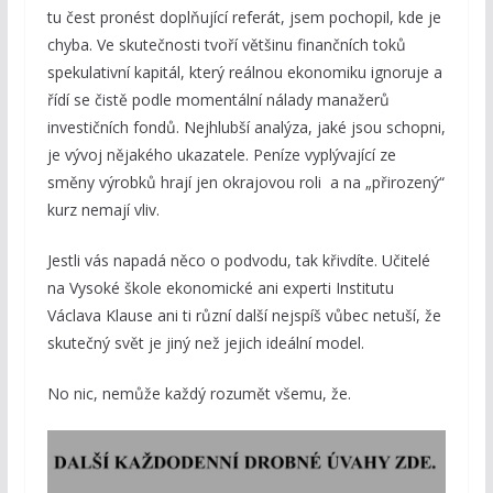
tu čest pronést doplňující referát, jsem pochopil, kde je
chyba. Ve skutečnosti tvoří většinu finančních toků
spekulativní kapitál, který reálnou ekonomiku ignoruje a
řídí se čistě podle momentální nálady manažerů
investičních fondů. Nejhlubší analýza, jaké jsou schopni,
je vývoj nějakého ukazatele. Peníze vyplývající ze
směny výrobků hrají jen okrajovou roli a na „přirozený“
kurz nemají vliv.
Jestli vás napadá něco o podvodu, tak křivdíte. Učitelé
na Vysoké škole ekonomické ani experti Institutu
Václava Klause ani ti různí další nejspíš vůbec netuší, že
skutečný svět je jiný než jejich ideální model.
No nic, nemůže každý rozumět všemu, že.