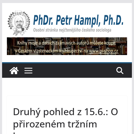
Přeskočit
na
obsah
Druhý pohled z 15.6.: O
přirozeném tržním