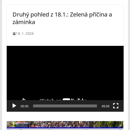
Druhý pohled z 18.1.: Zelená příčina a
záminka
18. 1. 2026
V
i
d
e
o
p
ř
e
00:00
49:09
h
r
á
v