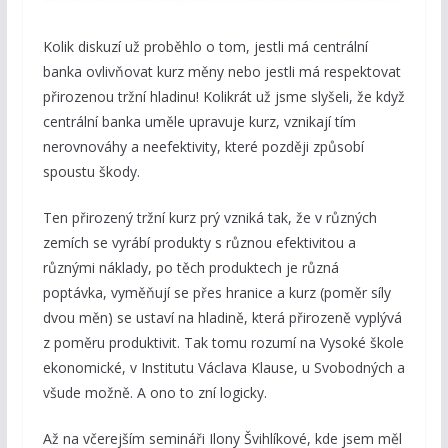
Kolik diskuzí už proběhlo o tom, jestli má centrální
banka ovlivňovat kurz měny nebo jestli má respektovat
přirozenou tržní hladinu! Kolikrát už jsme slyšeli, že když
centrální banka uměle upravuje kurz, vznikají tím
nerovnováhy a neefektivity, které později způsobí
spoustu škody.
Ten přirozený tržní kurz prý vzniká tak, že v různých
zemích se vyrábí produkty s různou efektivitou a
různými náklady, po těch produktech je různá
poptávka, vyměňují se přes hranice a kurz (poměr síly
dvou měn) se ustaví na hladině, která přirozeně vyplývá
z poměru produktivit. Tak tomu rozumí na Vysoké škole
ekonomické, v Institutu Václava Klause, u Svobodných a
všude možně. A ono to zní logicky.
Až na včerejším semináři Ilony Švihlíkové, kde jsem měl