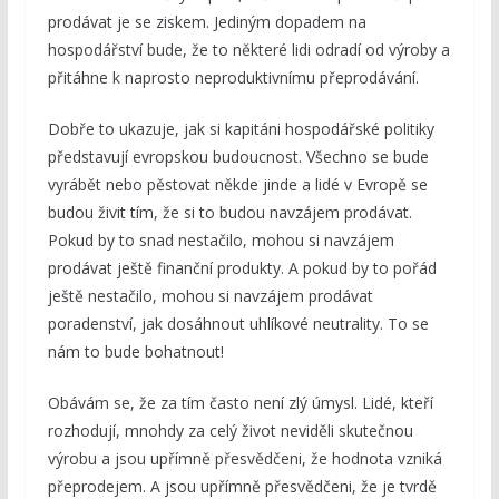
prodávat je se ziskem. Jediným dopadem na
hospodářství bude, že to některé lidi odradí od výroby a
přitáhne k naprosto neproduktivnímu přeprodávání.
Dobře to ukazuje, jak si kapitáni hospodářské politiky
představují evropskou budoucnost. Všechno se bude
vyrábět nebo pěstovat někde jinde a lidé v Evropě se
budou živit tím, že si to budou navzájem prodávat.
Pokud by to snad nestačilo, mohou si navzájem
prodávat ještě finanční produkty. A pokud by to pořád
ještě nestačilo, mohou si navzájem prodávat
poradenství, jak dosáhnout uhlíkové neutrality. To se
nám to bude bohatnout!
Obávám se, že za tím často není zlý úmysl. Lidé, kteří
rozhodují, mnohdy za celý život neviděli skutečnou
výrobu a jsou upřímně přesvědčeni, že hodnota vzniká
přeprodejem. A jsou upřímně přesvědčeni, že je tvrdě