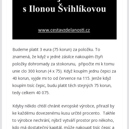
Budeme platit 3 eura (75 korun) za položku. To
znamená, že když v jedné zásilce nakoupím čtyři
položky dohromady za stokorunu, připočte mi k tomu
unie clo 300 korun (4 x 75). Když koupím jednu čepici za
40 korun, vyjde mi to od července na 115. Jenže když
koupím tisíc čepic, budu platit těch stejných 75 korun,
tedy celkem 40 075.
Kdyby někdo chtěl chránit evropské výrobce, přirazil by
ke každému dovezenému kusu určité procento. Takhle
to výrobce nechrání, nýbrž vytváří prostor pro někoho,
kdo má dostatečný kapitál, může nakoupit tisíc čepic a