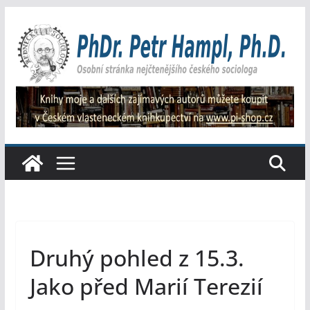
Přeskočit
na
obsah
Druhý pohled z 15.3.
Jako před Marií Terezií