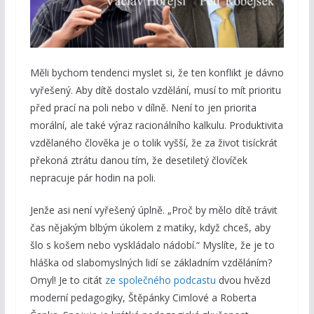
Měli bychom tendenci myslet si, že ten konflikt je dávno
vyřešený. Aby dítě dostalo vzdělání, musí to mít prioritu
před prací na poli nebo v dílně. Není to jen priorita
morální, ale také výraz racionálního kalkulu. Produktivita
vzdělaného člověka je o tolik vyšší, že za život tisíckrát
překoná ztrátu danou tím, že desetiletý človíček
nepracuje pár hodin na poli.
Jenže asi není vyřešený úplně. „Proč by mělo dítě trávit
čas nějakým blbým úkolem z matiky, když chceš, aby
šlo s košem nebo vyskládalo nádobí.“ Myslíte, že je to
hláška od slabomyslných lidí se základním vzděláním?
Omyl! Je to citát
ze společného podcastu
dvou hvězd
moderní pedagogiky, Štěpánky Cimlové a Roberta