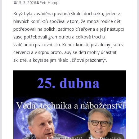
15. 3. 2026
Petr Hampl
Když byla zaváděna povinná školní docházka, jeden z
hlavních konfliktů spočíval v tom, že mnozí rodiče děti
potřebovali na polích, zatímco císařovna a její nástupci
zase potřebovali gramotnou a celkově trochu
vzdělanou pracovní sílu. Konec konců, prázdniny jsou v
červenci a v srpnu proto, aby se děti mohly účastnit
sklizně, a kdysi se jim říkalo „žňové prázdniny“.