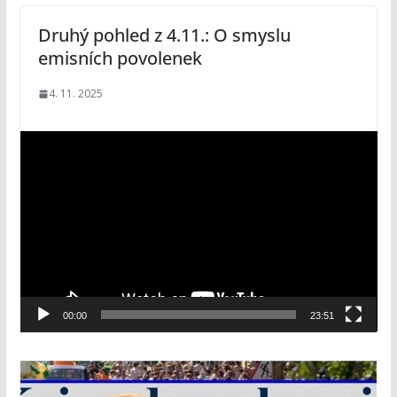
Druhý pohled z 4.11.: O smyslu
emisních povolenek
4. 11. 2025
V
i
d
e
o
p
ř
e
00:00
23:51
h
r
á
v