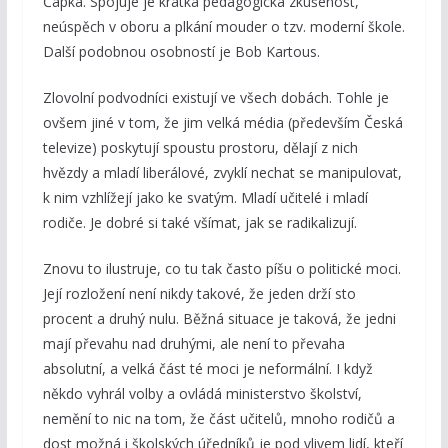
Čapka. Spojuje je krátká pedagogická zkušenost,
neúspěch v oboru a plkání mouder o tzv. moderní škole.
Další podobnou osobností je Bob Kartous.
Zlovolní podvodníci existují ve všech dobách. Tohle je
ovšem jiné v tom, že jim velká média (především Česká
televize) poskytují spoustu prostoru, dělají z nich
hvězdy a mladí liberálové, zvyklí nechat se manipulovat,
k nim vzhlížejí jako ke svatým. Mladí učitelé i mladí
rodiče. Je dobré si také všímat, jak se radikalizují.
Znovu to ilustruje, co tu tak často píšu o politické moci.
Její rozložení není nikdy takové, že jeden drží sto
procent a druhý nulu. Běžná situace je taková, že jedni
mají převahu nad druhými, ale není to převaha
absolutní, a velká část té moci je neformální. I když
někdo vyhrál volby a ovládá ministerstvo školství,
nemění to nic na tom, že část učitelů, mnoho rodičů a
dost možná i školských úředníků je pod vlivem lidí, kteří