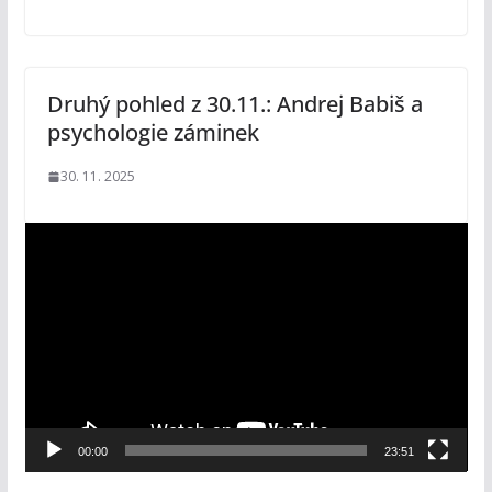
Druhý pohled z 30.11.: Andrej Babiš a
psychologie záminek
30. 11. 2025
V
i
d
e
o
p
ř
e
00:00
23:51
h
r