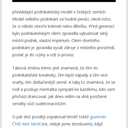
převládající podnikatelský model v českých zemích.
Model velkého podnikání za hodně peněz, nikoli toho,
že si někdo otevře krámek nebo dílničku. Před generací
bylo podnikatelským cílem zpravidla vybudovat silný
místní podnik, vlastní impérium. Cílem dnešního
podnikání je zpravidla vysát zdroje z místního prostředí,
poslat je do ciziny a vzít si provizi.
Taková změna mimo jiné znamená, že čím víc
podnikatelské kreativity, čím lepší nápady a čím více
snahy, tím zbídačenější země. A taky to znamená, že se
rodí a posiluje mentalita sympatií ke každému, kdo sem
přichází drancovat. Jak dnes vidím na vlně ponížené
servility vůči sudetonacistům.
O pár dnů později zopakoval téměř totéž
guvernér
ČNB Aleš Michl
(ne, nebyli jsme domluveni), když