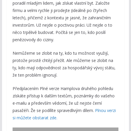
poradil mladým lidem, jak získat vlastní byt. Založte
firmu a velmi rychle ji prodejte (ideálně po čtyřech
letech), přičemž z kontextu je jasné, že zahraničním
investorům. Už nejde o poctivou práci. Už nejde o to
něco trpělivě budovat. Počítá se jen to, kdo posílí
penězovody do ciziny.
Nemůžeme se zlobit na ty, kdo tu možnost využijí,
protože prostě chtějí přežít. Ale můžeme se zlobit na
ty, kdo mají odpovědnost za hospodářský vývoj státu,
že ten problém ignorují.
Předplacením Plné verze Hamplova druhého pohledu
získáte přístup k dalším textům, poznámky do vašeho
e-mailu a především vědomí, že už nejste černí
pasažéři. Že se podílíte spravedlivým dílem.
Plnou verzi
si můžete obstarat zde.