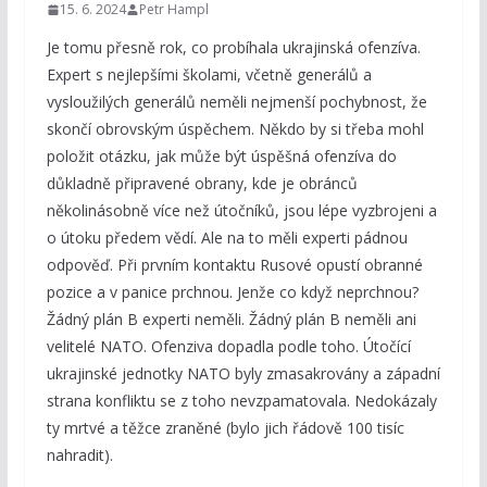
15. 6. 2024
Petr Hampl
Je tomu přesně rok, co probíhala ukrajinská ofenzíva.
Expert s nejlepšími školami, včetně generálů a
vysloužilých generálů neměli nejmenší pochybnost, že
skončí obrovským úspěchem. Někdo by si třeba mohl
položit otázku, jak může být úspěšná ofenzíva do
důkladně připravené obrany, kde je obránců
několinásobně více než útočníků, jsou lépe vyzbrojeni a
o útoku předem vědí. Ale na to měli experti pádnou
odpověď. Při prvním kontaktu Rusové opustí obranné
pozice a v panice prchnou. Jenže co když neprchnou?
Žádný plán B experti neměli. Žádný plán B neměli ani
velitelé NATO. Ofenziva dopadla podle toho. Útočící
ukrajinské jednotky NATO byly zmasakrovány a západní
strana konfliktu se z toho nevzpamatovala. Nedokázaly
ty mrtvé a těžce zraněné (bylo jich řádově 100 tisíc
nahradit).