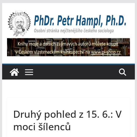
Přeskočit
na
obsah
Druhý pohled z 15. 6.: V
moci šílenců