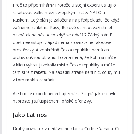
Proč to připomínám? Protože ti stejní experti usilují o
raketovou válku mezi evropskými státy NATO a
Ruskem. Celý plán je založena na předpokladu, že když
začneme střílet na Rusy, Rusové se neodváží střílet
nazpátek na nás. A co když se odváží? Žádný plán B
opět neexistuje. Západ nemá srovnatelné raketové
prostředky. A konkrétně Česká republika nemá ani
protivzdušnou obranu. To znamená, že Putin si může
v klidu vybrat jakékoliv místo České republiky a může
tam střelit raketu. Na západní straně není nic, co by mu
v tom mohlo zabránit.
Ale tím se experti nenechají zmást. Stejně jako si byli
naprosto jistí úspěchem loňské ofenzivy.
Jako Latinos
Druhý poznatek z nedávného článku Curtise Yarvina. Co