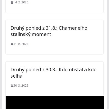
14. 2. 2026
Druhý pohled z 31.8.: Chameneího
stalinský moment
31. 8. 2025
Druhý pohled z 30.3.: Kdo obstál a kdo
selhal
30. 3. 2025
V
i