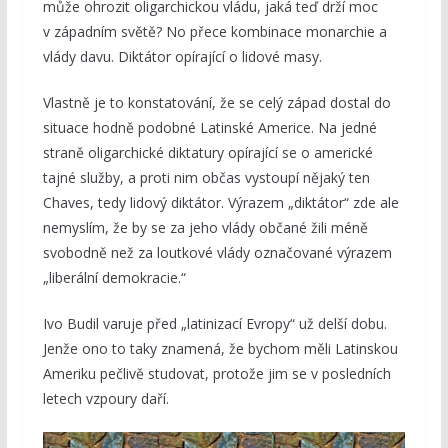
může ohrozit oligarchickou vládu, jaká teď drží moc
v západním světě? No přece kombinace monarchie a
vlády davu. Diktátor opírající o lidové masy.
Vlastně je to konstatování, že se celý západ dostal do
situace hodně podobné Latinské Americe. Na jedné
straně oligarchické diktatury opírající se o americké
tajné služby, a proti nim občas vystoupí nějaký ten
Chaves, tedy lidový diktátor. Výrazem „diktátor“ zde ale
nemyslím, že by se za jeho vlády občané žili méně
svobodně než za loutkové vlády označované výrazem
„liberální demokracie.“
Ivo Budil varuje před „latinizací Evropy“ už delší dobu.
Jenže ono to taky znamená, že bychom měli Latinskou
Ameriku pečlivě studovat, protože jim se v posledních
letech vzpoury daří.