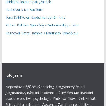
Sbírka na knihu o partyzánech
Rozhovor s Ivo Budilem
Ilona Švihlíková: Napětí na ropném trhu
Robert Kotzian: Společný středomořský prostor
Rozhovor Petra Hampla s Martinem Konvičkou
Kdo jsem
Nejprodávanější český sociolog, programový ředitel
Jungmannovy národní akademie. Řádný člen Mezinárodní
asociace pozitivní psychologie. Plně kvalifikovaný elektrikář.
Spisovatel a knihkupec. Vlastenec. Zastánce racionality a