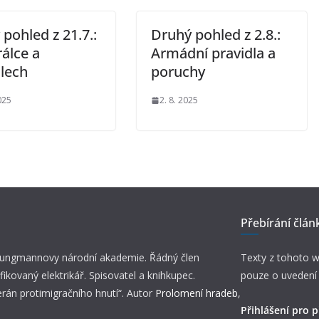
pohled z 21.7.:
Druhý pohled z 2.8.:
álce a
Armádní pravidla a
dlech
poruchy
025
2. 8. 2025
Přebírání člán
 Jungmannovy národní akademie. Řádný člen
Texty z tohoto w
fikovaný elektrikář. Spisovatel a knihkupec.
pouze o uvedení
erán protimigračního hnutí“. Autor
Prolomení hradeb
,
Přihlášení pro p