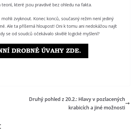
eorií, které jsou pravdivé bez ohledu na fakta.
d mohli zvyknout. Konec konců, současný režim není jediný
né. Ale ta příšerná hloupost! Oni k tomu ani nedokážou najít
 kdy se od soudců očekávalo skvělé logické myšlení?
Druhý pohled z 20.2.: Hlavy v pozlacených
krabicích a jiné možnosti
t