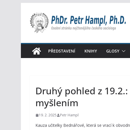
Přeskočit
na
obsah
PŘEDSTAVENÍ
KNIHY
GLOSY
Druhý pohled z 19.2.
myšlením
19. 2. 2025
Petr Hampl
Kauza učitelky Bednářové, která se vrací k obvodn