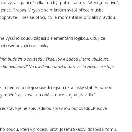
uvy, ale paní učitelka má být potrestána za šíření „narativu“,
jence. Trapas. V rychle se měnícím světě přece musíte
opravíte – než se otočí, co je momentálně oficiální pravdou.
nejvyššího soudu zápasí s elementární logikou. Cituji ze
ozí osvobozující rozsudky.
dina bude žít u sousedů někde, jo? A budou jí tam ubližovat,
bo nepůjdeš?‘ Na uvedenou otázku totiž zcela zjevně existuje
ké impérium a moji sousedi nejsou ukrajinský stát. A pomoc
y možné aplikovat na obě situace stejná pravidla.“
 představě je nejspíš jedinou správnou odpovědí: „Rusové
ho soudu, kteří v procesu proti Josefu Skálovi dospěli k tomu,