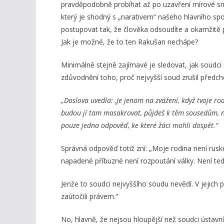
pravděpodobně probíhat až po uzavření mírové smlo
který je shodný s „narativem“ našeho hlavního spo
postupovat tak, že člověka odsoudíte a okamžitě p
Jak je možné, že to ten Rakušan nechápe?
Minimálně stejně zajímavé je sledovat, jak soudci 
zdůvodnění toho, proč nejvyšší soud zrušil předch
„Doslova uvedla: ‚Je jenom na zvážení, když tvoje ro
budou jí tam masakrovat, půjdeš k těm sousedům, ne
pouze jedna odpověď, ke které žáci mohli dospět.“
Správná odpověď totiž zní: „Moje rodina není rus
napadené příbuzné není rozpoutání války. Není ted
Jenže to soudci nejvyššího soudu nevědí. V jejich
zaútočili právem.“
No, hlavně, že nejsou hloupější než soudci ústavní