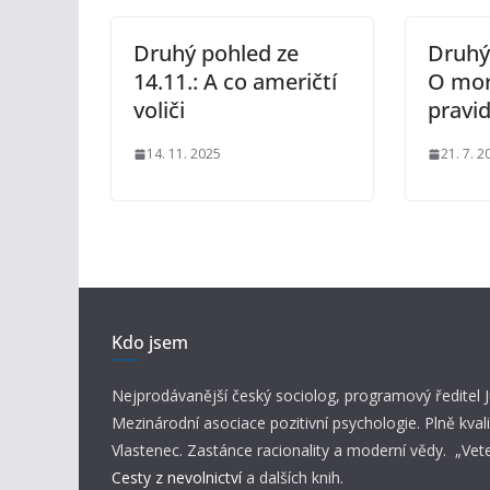
Druhý pohled ze
Druhý 
14.11.: A co američtí
O mor
voliči
pravi
14. 11. 2025
21. 7. 2
Kdo jsem
Nejprodávanější český sociolog, programový ředitel
Mezinárodní asociace pozitivní psychologie. Plně kvali
Vlastenec. Zastánce racionality a moderní vědy. „Vet
Cesty z nevolnictví
a dalších knih.