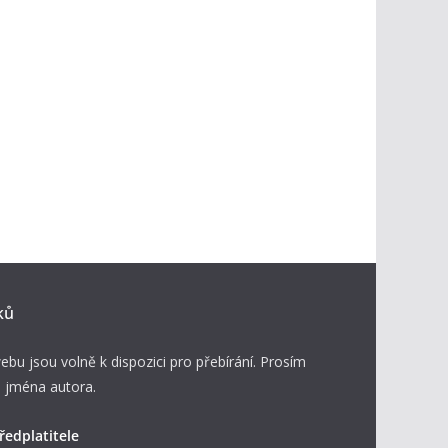
ků
ebu jsou volně k dispozici pro přebírání. Prosím
 jména autora.
ředplatitele