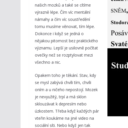
našich mozků a také se cítíme
výrazně lépe. Čím víc mentální
námahy a čím víc soustředění
tomu musíme věnovat, tím lépe.
Dokonce i když se jedná o
nějakou pitomost bez praktického
významu. Lepší je usilovně počítat
ovečky než se rozptylovat mezi
všechno a nic.
Opakem toho je těkání. Stav, kdy
se mysl zabývá chvíli tím, chvíli
oním a u ničeho nepostojí. Mozek
je nevyužitý, trpí a má sklon
sklouzávat k depresím nebo
úzkostem. Třeba když každých pár
vteřin koukáme na jiné video na
sociální síti. Nebo když jen tak