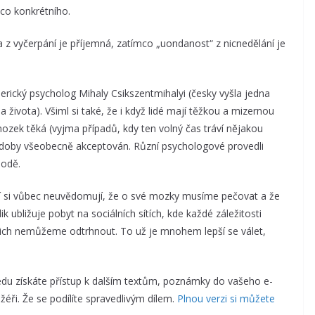
co konkrétního.
 z vyčerpání je příjemná, zatímco „uondanost“ z nicnedělání je
erický psycholog Mihaly Csikszentmihalyi (česky vyšla jedna
života). Všiml si také, že i když lidé mají těžkou a mizernou
mozek těká (vyjma případů, kdy ten volný čas tráví nějakou
é doby všeobecně akceptován. Různí psychologové provedli
hodě.
eří si vůbec neuvědomují, že o své mozky musíme pečovat a že
ik ubližuje pobyt na sociálních sítích, kde každé záležitosti
nich nemůžeme odtrhnout. To už je mnohem lepší se válet,
u získáte přístup k dalším textům, poznámky do vašeho e-
éři. Že se podílíte spravedlivým dílem.
Plnou verzi si můžete