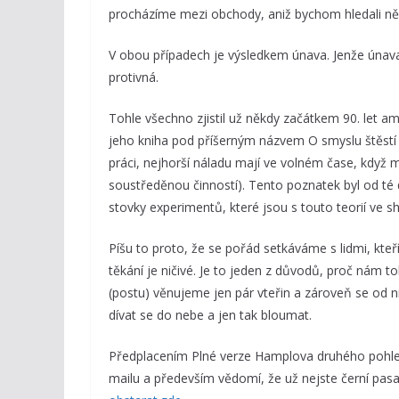
procházíme mezi obchody, aniž bychom hledali ně
V obou případech je výsledkem únava. Jenže únava
protivná.
Tohle všechno zjistil už někdy začátkem 90. let am
jeho kniha pod příšerným názvem O smyslu štěstí a 
práci, nejhorší náladu mají ve volném čase, když 
soustředěnou činností). Tento poznatek byl od t
stovky experimentů, které jsou s touto teorií ve s
Píšu to proto, že se pořád setkáváme s lidmi, kt
těkání je ničivé. Je to jeden z důvodů, proč nám tol
(postu) věnujeme jen pár vteřin a zároveň se od 
dívat se do nebe a jen tak bloumat.
Předplacením Plné verze Hamplova druhého pohled
mailu a především vědomí, že už nejste černí pasaž