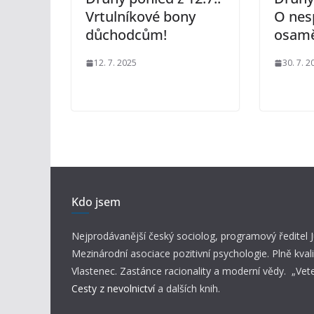
Vrtulníkové bony
O nes
důchodcům!
osamě
12. 7. 2025
30. 7. 2
Kdo jsem
Nejprodávanější český sociolog, programový ředitel
Mezinárodní asociace pozitivní psychologie. Plně kvali
Vlastenec. Zastánce racionality a moderní vědy. „Vet
Cesty z nevolnictví
a dalších knih.