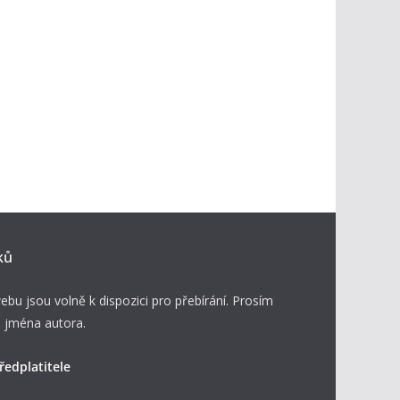
ků
ebu jsou volně k dispozici pro přebírání. Prosím
 jména autora.
ředplatitele