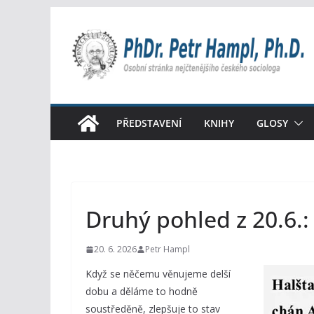
Přeskočit
na
obsah
PŘEDSTAVENÍ
KNIHY
GLOSY
Druhý pohled z 20.6.:
20. 6. 2026
Petr Hampl
Když se něčemu věnujeme delší
dobu a děláme to hodně
soustředěně, zlepšuje to stav