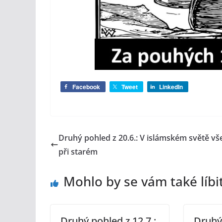
Facebook
Tweet
LinkedIn
Druhý pohled z 20.6.: V islámském světě v
při starém
Mohlo by se vám také líbi
Druhý pohled z 12.7.:
Druhý 