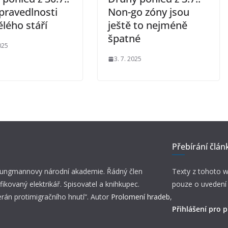
pravedlnosti
Non-go zóny jsou
lého stáří
ještě to nejméně
špatné
025
3. 7. 2025
Přebírání člán
 Jungmannovy národní akademie. Řádný člen
Texty z tohoto w
fikovaný elektrikář. Spisovatel a knihkupec.
pouze o uvedení
erán protimigračního hnutí“. Autor
Prolomení hradeb
,
Přihlášení pro p