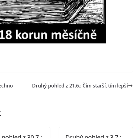
šechno
Druhý pohled z 21.6.: Čím starší, tím lepší
t
pohled z 30.7.:
Druhý pohled z 3.7.: