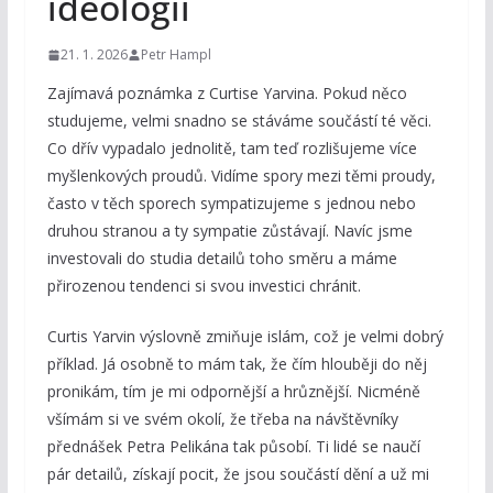
ideologií
21. 1. 2026
Petr Hampl
Zajímavá poznámka z Curtise Yarvina. Pokud něco
studujeme, velmi snadno se stáváme součástí té věci.
Co dřív vypadalo jednolitě, tam teď rozlišujeme více
myšlenkových proudů. Vidíme spory mezi těmi proudy,
často v těch sporech sympatizujeme s jednou nebo
druhou stranou a ty sympatie zůstávají. Navíc jsme
investovali do studia detailů toho směru a máme
přirozenou tendenci si svou investici chránit.
Curtis Yarvin výslovně zmiňuje islám, což je velmi dobrý
příklad. Já osobně to mám tak, že čím hlouběji do něj
pronikám, tím je mi odpornější a hrůznější. Nicméně
všímám si ve svém okolí, že třeba na návštěvníky
přednášek Petra Pelikána tak působí. Ti lidé se naučí
pár detailů, získají pocit, že jsou součástí dění a už mi