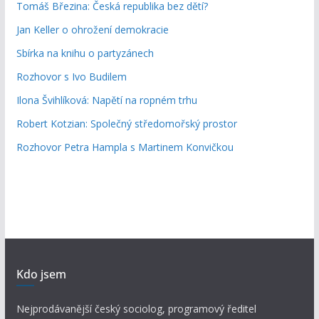
Tomáš Březina: Česká republika bez dětí?
Jan Keller o ohrožení demokracie
Sbírka na knihu o partyzánech
Rozhovor s Ivo Budilem
Ilona Švihlíková: Napětí na ropném trhu
Robert Kotzian: Společný středomořský prostor
Rozhovor Petra Hampla s Martinem Konvičkou
Kdo jsem
Nejprodávanější český sociolog, programový ředitel