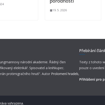
porodnosti
024
19. 5. 2026
Přebírání člán
 Jungmannovy národní akademie. Řádný člen
Texty z tohoto w
fikovaný elektrikář. Spisovatel a knihkupec.
pouze o uvedení
erán protimigračního hnutí“. Autor
Prolomení hradeb
,
Přihlášení pro p
práva vyhrazena.