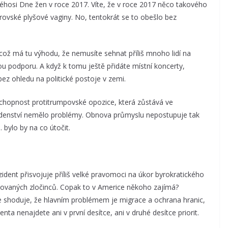
akéhosi Dne žen v roce 2017. Víte, že v roce 2017 něco takového
brovské plyšové vaginy. No, tentokrát se to obešlo bez
ož má tu výhodu, že nemusíte sehnat příliš mnoho lidí na
u podporu. A když k tomu ještě přidáte místní koncerty,
ez ohledu na politické postoje v zemi.
chopnost protitrumpovské opozice, která zůstává ve
idenství nemělo problémy. Obnova průmyslu nepostupuje tak
 bylo by na co útočit.
zident přisvojuje příliš velké pravomoci na úkor byrokratického
vaných zločinců. Copak to v Americe někoho zajímá?
e shoduje, že hlavním problémem je migrace a ochrana hranic,
ta nenajdete ani v první desítce, ani v druhé desítce priorit.