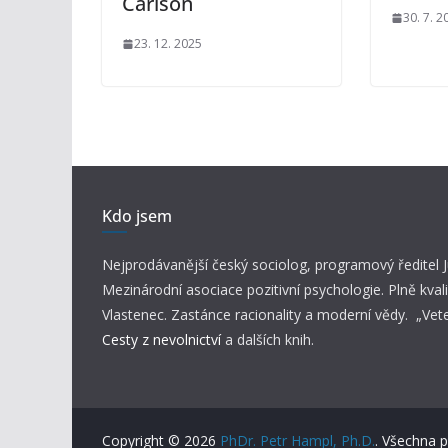
Carlson
30. 7. 2
23. 12. 2025
Kdo jsem
Nejprodávanější český sociolog, programový ředitel
Mezinárodní asociace pozitivní psychologie. Plně kvali
Vlastenec. Zastánce racionality a moderní vědy. „Vet
Cesty z nevolnictví
a dalších knih.
Copyright © 2026
PhDr. Petr Hampl, Ph.D.
. Všechna 