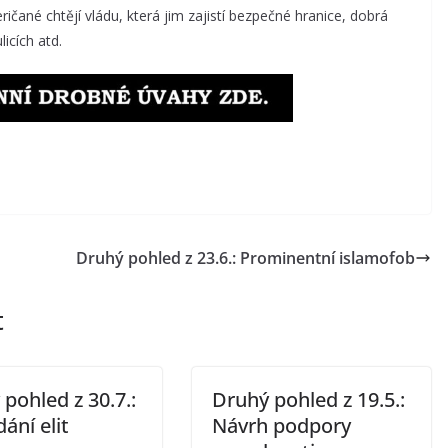
čané chtějí vládu, která jim zajistí bezpečné hranice, dobrá
icích atd.
Druhý pohled z 23.6.: Prominentní islamofob
t
pohled z 30.7.:
Druhý pohled z 19.5.:
dání elit
Návrh podpory