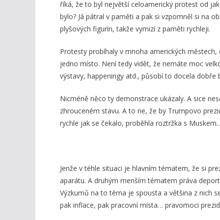
říká, že to byl největší celoamerický protest od j
bylo? Já pátral v paměti a pak si vzpomněl si na o
plyšových figurín, takže vymizí z paměti rychleji.
Protesty probíhaly v mnoha amerických městech, c
jedno místo. Není tedy vidět, že nemáte moc velko
výstavy, happeningy atd., působí to docela dobře b
Nicméně něco ty demonstrace ukázaly. A sice nes
zhrouceném stavu. A to ne, že by Trumpovo prez
rychle jak se čekalo, proběhla roztržka s Muskem…
Jenže v téhle situaci je hlavním tématem, že si pre
aparátu. A druhým menším tématem práva deporto
Výzkumů na to téma je spousta a většina z nich s
pak inflace, pak pracovní místa… pravomoci preziden