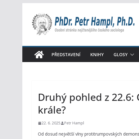
Přeskočit
na
obsah
PŘEDSTAVENÍ
KNIHY
GLOSY
Druhý pohled z 22.6
krále?
22. 6. 2025
Petr Hampl
Od dosud největší vlny protitrumpovských demonstr