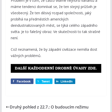
Problém je v tom, že často vidíme nejhorší variantu a
máme tendenci domnívat se, že ten stejný průšvih je
všeobecný. Že ten děsivý rozpad společnosti, jaký
probíhá na předměstích amerických
deindustrializovaných měst, se týká celého západního
světa. Je to falešný obraz. Ve skutečnosti to tak strašné
není.
Což neznamená, že by západní civilizace neměla dost
vážných problémů.
Facebook
Tweet
LinkedIn
Druhý pohled z 22.7.: O budoucím režimu