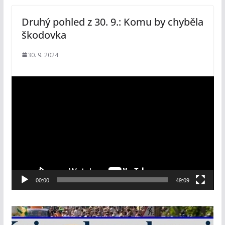
Druhý pohled z 30. 9.: Komu by chyběla
škodovka
30. 9. 2024
V
i
d
e
o
p
ř
e
00:00
49:09
h
r
á
v