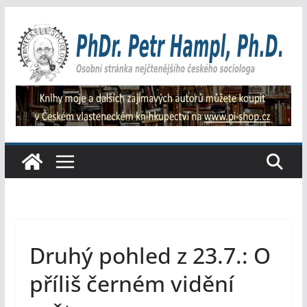
Přeskočit
na
obsah
Druhý pohled z 23.7.: O
příliš černém vidění