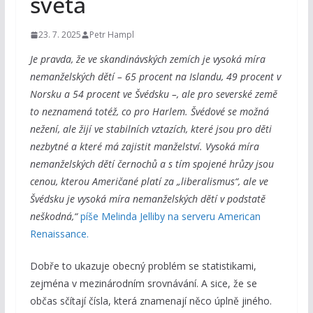
světa
23. 7. 2025
Petr Hampl
Je pravda, že ve skandinávských zemích je vysoká míra
nemanželských dětí – 65 procent na Islandu, 49 procent v
Norsku a 54 procent ve Švédsku –, ale pro severské země
to neznamená totéž, co pro Harlem. Švédové se možná
nežení, ale žijí ve stabilních vztazích, které jsou pro děti
nezbytné a které má zajistit manželství. Vysoká míra
nemanželských dětí černochů a s tím spojené hrůzy jsou
cenou, kterou Američané platí za „liberalismus“, ale ve
Švédsku je vysoká míra nemanželských dětí v podstatě
neškodná,“
píše Melinda Jelliby na serveru American
Renaissance.
Dobře to ukazuje obecný problém se statistikami,
zejména v mezinárodním srovnávání. A sice, že se
občas sčítají čísla, která znamenají něco úplně jiného.