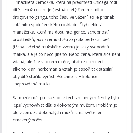
Třináctiletá černoška, která na předměstí Chicaga rodí
dítě, jehož otcem je šestnáctiletý člen místního
drogového gangu, toho času ve vězení, to je příznak
totálního společenského rozkladu. Čtyřicetiletá
manažerka, která má dost inteligence, schopností i
prostředků, aby svému dítěti zajistila perfektní péči
(třeba i včetně mužského vzoru) je taky svobodná
matka, ale je to něco jiného. Nebo žena, která sice není
vdaná, ale žije s otcem dítěte, nikdo z nich není
alkoholik ani narkoman a vztah je aspoň tak stabilní,
aby dítě stačilo vyrůst. Všechno je v kolonce
„neprovdaná matka.“
Samozřejmě, pro každou z těch zmíněných žen by bylo
lepší vychovávat děti s dokonalým mužem. Problém je
ale v tom, že dokonalých mužů je na světě jen
omezený počet.