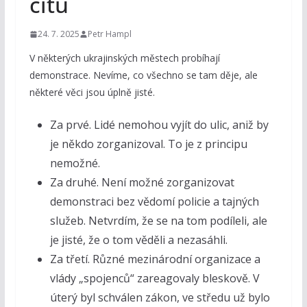
citů
24. 7. 2025
Petr Hampl
V některých ukrajinských městech probíhají
demonstrace. Nevíme, co všechno se tam děje, ale
některé věci jsou úplně jisté.
Za prvé. Lidé nemohou vyjít do ulic, aniž by
je někdo zorganizoval. To je z principu
nemožné.
Za druhé. Není možné zorganizovat
demonstraci bez vědomí policie a tajných
služeb. Netvrdím, že se na tom podíleli, ale
je jisté, že o tom věděli a nezasáhli.
Za třetí. Různé mezinárodní organizace a
vlády „spojenců“ zareagovaly bleskově. V
úterý byl schválen zákon, ve středu už bylo