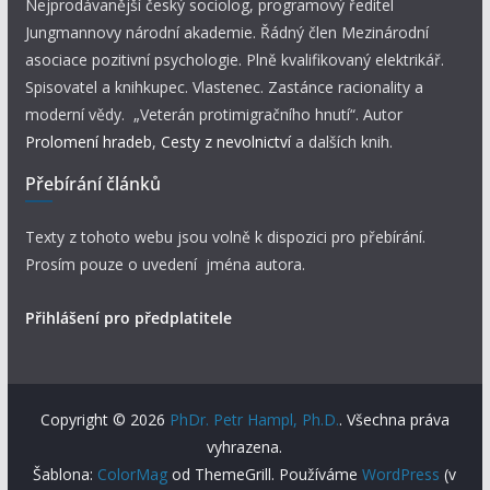
Nejprodávanější český sociolog, programový ředitel
Jungmannovy národní akademie. Řádný člen Mezinárodní
asociace pozitivní psychologie. Plně kvalifikovaný elektrikář.
Spisovatel a knihkupec. Vlastenec. Zastánce racionality a
moderní vědy. „Veterán protimigračního hnutí“. Autor
Prolomení hradeb
,
Cesty z nevolnictví
a dalších knih.
Přebírání článků
Texty z tohoto webu jsou volně k dispozici pro přebírání.
Prosím pouze o uvedení jména autora.
Přihlášení pro předplatitele
Copyright © 2026
PhDr. Petr Hampl, Ph.D.
. Všechna práva
vyhrazena.
Šablona:
ColorMag
od ThemeGrill. Používáme
WordPress
(v