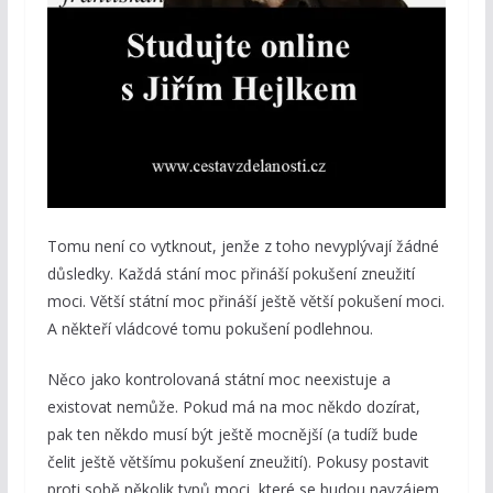
Tomu není co vytknout, jenže z toho nevyplývají žádné
důsledky. Každá stání moc přináší pokušení zneužití
moci. Větší státní moc přináší ještě větší pokušení moci.
A někteří vládcové tomu pokušení podlehnou.
Něco jako kontrolovaná státní moc neexistuje a
existovat nemůže. Pokud má na moc někdo dozírat,
pak ten někdo musí být ještě mocnější (a tudíž bude
čelit ještě většímu pokušení zneužití). Pokusy postavit
proti sobě několik typů moci, které se budou navzájem