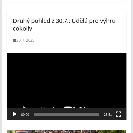
Druhý pohled z 30.7.: Udělá pro výhru
cokoliv
30. 7. 2025
V
i
d
e
o
p
ř
e
00:00
23:51
h
r
á