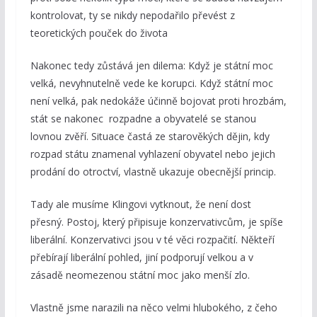
kontrolovat, ty se nikdy nepodařilo převést z
teoretických pouček do života
Nakonec tedy zůstává jen dilema: Když je státní moc
velká, nevyhnutelně vede ke korupci. Když státní moc
není velká, pak nedokáže účinně bojovat proti hrozbám,
stát se nakonec rozpadne a obyvatelé se stanou
lovnou zvěří. Situace častá ze starověkých dějin, kdy
rozpad státu znamenal vyhlazení obyvatel nebo jejich
prodání do otroctví, vlastně ukazuje obecnější princip.
Tady ale musíme Klingovi vytknout, že není dost
přesný. Postoj, který připisuje konzervativcům, je spíše
liberální. Konzervativci jsou v té věci rozpačití. Někteří
přebírají liberální pohled, jiní podporují velkou a v
zásadě neomezenou státní moc jako menší zlo.
Vlastně jsme narazili na něco velmi hlubokého, z čeho