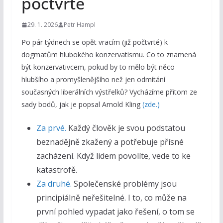
počtvrté
29. 1. 2026
Petr Hampl
Po pár týdnech se opět vracím (již počtvrté) k
dogmatům hlubokého konzervatismu. Co to znamená
být konzervativcem, pokud by to mělo být něco
hlubšího a promyšlenějšího než jen odmítání
současných liberálních výstřelků? Vycházíme přitom ze
sady bodů, jak je popsal Arnold Kling
(zde.)
Za prvé.
Každý člověk je svou podstatou
beznadějně zkažený a potřebuje přísné
zacházení. Když lidem povolíte, vede to ke
katastrofě.
Za druhé.
Společenské problémy jsou
principiálně neřešitelné. I to, co může na
první pohled vypadat jako řešení, o tom se