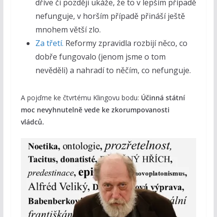
dříve či později ukáže, že to v lepším případě
nefunguje, v horším případě přináší ještě
mnohem větší zlo.
Za třetí.
Reformy zpravidla rozbijí něco, co
dobře fungovalo (jenom jsme o tom
nevěděli) a nahradí to něčím, co nefunguje.
A pojďme ke čtvrtému Klingovu bodu:
Účinná státní
moc nevyhnutelně vede ke zkorumpovanosti
vládců.