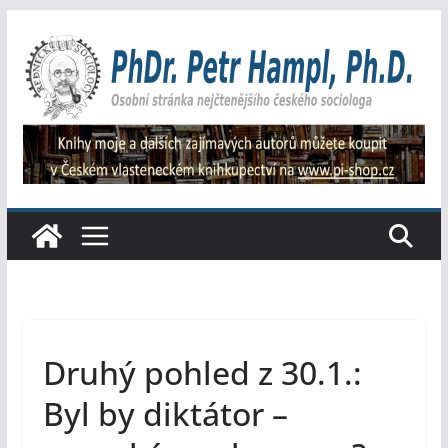
Přeskočit
na
obsah
Druhý pohled z 30.1.:
Byl by diktátor –