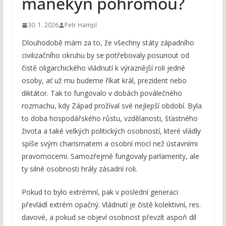
manekýn pohromou?
30. 1. 2026
Petr Hampl
Dlouhodobě mám za to, že všechny státy západního
civilizačního okruhu by se potřebovaly posunout od
čistě oligarchického vládnutí k výraznější roli jedné
osoby, ať už mu budeme říkat král, prezident nebo
diktátor. Tak to fungovalo v dobách poválečného
rozmachu, kdy Západ prožíval své nejlepší období. Byla
to doba hospodářského růstu, vzdělanosti, šťastného
života a také velkých politických osobností, které vládly
spíše svým charismatem a osobní mocí než ústavními
pravomocemi. Samozřejmě fungovaly parlamenty, ale
ty silné osobnosti hrály zásadní roli.
Pokud to bylo extrémní, pak v poslední generaci
převládl extrém opačný. Vládnutí je čistě kolektivní, res.
davové, a pokud se objeví osobnost převzít aspoň díl