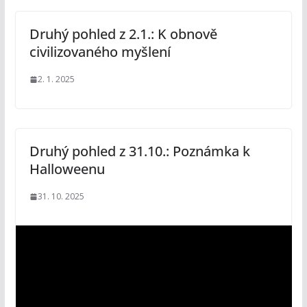
Druhý pohled z 2.1.: K obnově
civilizovaného myšlení
2. 1. 2025
Druhý pohled z 31.10.: Poznámka k
Halloweenu
31. 10. 2025
V
i
d
e
o