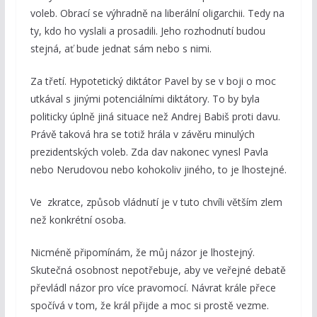
voleb. Obrací se výhradně na liberální oligarchii. Tedy na
ty, kdo ho vyslali a prosadili. Jeho rozhodnutí budou
stejná, ať bude jednat sám nebo s nimi.
Za třetí. Hypotetický diktátor Pavel by se v boji o moc
utkával s jinými potenciálními diktátory. To by byla
politicky úplně jiná situace než Andrej Babiš proti davu.
Právě taková hra se totiž hrála v závěru minulých
prezidentských voleb. Zda dav nakonec vynesl Pavla
nebo Nerudovou nebo kohokoliv jiného, to je lhostejné.
Ve zkratce, způsob vládnutí je v tuto chvíli větším zlem
než konkrétní osoba.
Nicméně připomínám, že můj názor je lhostejný.
Skutečná osobnost nepotřebuje, aby ve veřejné debatě
převládl názor pro více pravomocí. Návrat krále přece
spočívá v tom, že král přijde a moc si prostě vezme.