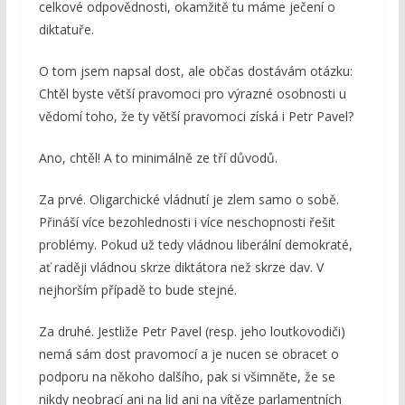
celkové odpovědnosti, okamžitě tu máme ječení o
diktatuře.
O tom jsem napsal dost, ale občas dostávám otázku:
Chtěl byste větší pravomoci pro výrazné osobnosti u
vědomí toho, že ty větší pravomoci získá i Petr Pavel?
Ano, chtěl! A to minimálně ze tří důvodů.
Za prvé. Oligarchické vládnutí je zlem samo o sobě.
Přináší více bezohlednosti i více neschopnosti řešit
problémy. Pokud už tedy vládnou liberální demokraté,
ať raději vládnou skrze diktátora než skrze dav. V
nejhorším případě to bude stejné.
Za druhé. Jestliže Petr Pavel (resp. jeho loutkovodiči)
nemá sám dost pravomocí a je nucen se obracet o
podporu na někoho dalšího, pak si všimněte, že se
nikdy neobrací ani na lid ani na vítěze parlamentních