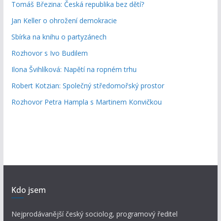
Tomáš Březina: Česká republika bez dětí?
Jan Keller o ohrožení demokracie
Sbírka na knihu o partyzánech
Rozhovor s Ivo Budilem
Ilona Švihlíková: Napětí na ropném trhu
Robert Kotzian: Společný středomořský prostor
Rozhovor Petra Hampla s Martinem Konvičkou
Kdo jsem
Nejprodávanější český sociolog, programový ředitel