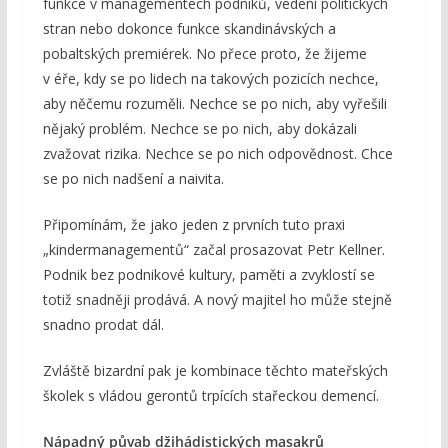
funkce v managementech podniků, vedení politických
stran nebo dokonce funkce skandinávských a
pobaltských premiérek. No přece proto, že žijeme
v éře, kdy se po lidech na takových pozicích nechce,
aby něčemu rozuměli. Nechce se po nich, aby vyřešili
nějaký problém. Nechce se po nich, aby dokázali
zvažovat rizika. Nechce se po nich odpovědnost. Chce
se po nich nadšení a naivita.
Připomínám, že jako jeden z prvních tuto praxi
„kindermanagementů“ začal prosazovat Petr Kellner.
Podnik bez podnikové kultury, paměti a zvyklostí se
totiž snadněji prodává. A nový majitel ho může stejně
snadno prodat dál.
Zvláště bizardní pak je kombinace těchto mateřských
školek s vládou gerontů trpících stařeckou demencí.
Nápadný půvab džihádistických masakrů