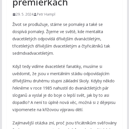
premiérkách
29. 5. 2024
Petr Hampl
Život se prodlužuje, stárne se pomaleji a také se
dospívá pomaleji. Žijeme ve světě, kde mentalita
dvacetiletých odpovídá dřívějším dvanáctiletým,
třicetiletých dřívějším dvacetiletým a čtyřicátníků tak
sedmdvadvacetiletým.
Když tedy vidíme dvacetileté fanatiky, musíme si
uvědomit, že jsou v mentálním stádiu odpovídajícím
dřívějšímu druhému stupni základní školy. Kdyby někdo
řekněme v roce 1985 nahustil do dvanáctiletých pár
sloganů a vyslal je do boje o lepší svět, jak by to asi
dopadlo? A není to úplně nová věc, možná si z dějepisu
vzpomenete na křížovou výpravu dětí.
Zajímavější otázka zní, proč jsou třicátníkům svěřovány