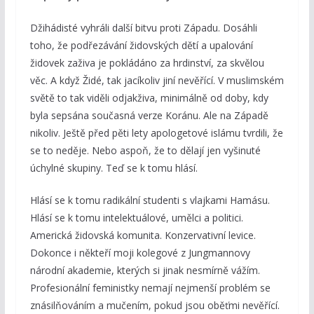
Džihádisté vyhráli další bitvu proti Západu. Dosáhli
toho, že podřezávání židovských dětí a upalování
židovek zaživa je pokládáno za hrdinství, za skvělou
věc. A když Židé, tak jacíkoliv jiní nevěřící. V muslimském
světě to tak viděli odjakživa, minimálně od doby, kdy
byla sepsána současná verze Koránu. Ale na Západě
nikoliv. Ještě před pěti lety apologetové islámu tvrdili, že
se to neděje. Nebo aspoň, že to dělají jen vyšinuté
úchylné skupiny. Teď se k tomu hlásí.
Hlásí se k tomu radikální studenti s vlajkami Hamásu.
Hlásí se k tomu intelektuálové, umělci a politici.
Americká židovská komunita. Konzervativní levice.
Dokonce i někteří moji kolegové z Jungmannovy
národní akademie, kterých si jinak nesmírně vážím.
Profesionální feministky nemají nejmenší problém se
znásilňováním a mučením, pokud jsou oběťmi nevěřící.