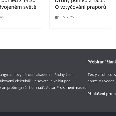
pohled z 14.3.:
Druhý pohled z 13.5.:
dvojeném světě
O vztyčování praporů
025
13. 5. 2025
Přebírání člán
 Jungmannovy národní akademie. Řádný člen
Texty z tohoto w
fikovaný elektrikář. Spisovatel a knihkupec.
pouze o uvedení
erán protimigračního hnutí“. Autor
Prolomení hradeb
,
Přihlášení pro p