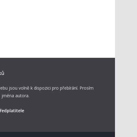
ků
ebu jsou volně k dispozici pro přebírání. Prosím
 jména autora.
ředplatitele