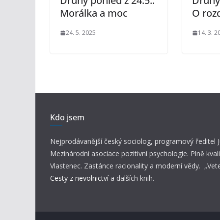
Druhý pohled z 24.5.:
Druhý 
Morálka a moc
O roz
24. 5. 2025
14. 3. 2
Kdo jsem
Nejprodávanější český sociolog, programový ředitel
Mezinárodní asociace pozitivní psychologie. Plně kvali
Vlastenec. Zastánce racionality a moderní vědy. „Vet
Cesty z nevolnictví
a dalších knih.