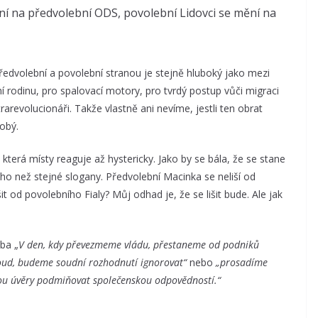
í na předvolební ODS, povolební Lidovci se mění na
ředvolební a povolební stranou je stejně hluboký jako mezi
ní rodinu, pro spalovací motory, pro tvrdý postup vůči migraci
arevolucionáři. Takže vlastně ani nevíme, jestli ten obrat
obý.
která místy reaguje až hystericky. Jako by se bála, že se stane
ho než stejné slogany. Předvolební Macinka se neliší od
t od povolebního Fialy? Můj odhad je, že se lišit bude. Ale jak
ba „
V den, kdy převezmeme vládu, přestaneme od podniků
oud, budeme soudní rozhodnutí ignorovat“
nebo
„prosadíme
ou úvěry podmiňovat společenskou odpovědností.“