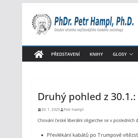
Přeskočit
na
obsah
PŘEDSTAVENÍ
KNIHY
GLOSY
Druhý pohled z 30.1.:
30. 1. 2025
Petr Hampl
Chování české liberální oligarchie se v posledních 
Převlékání kabátů po Trumpově vítězst