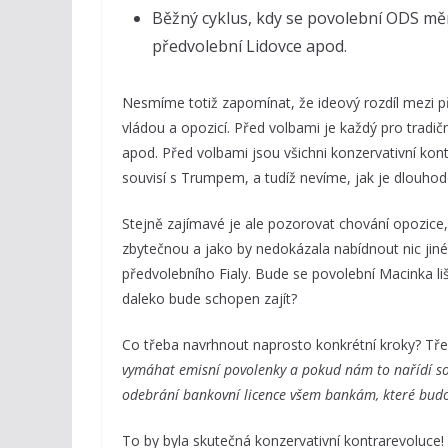
Běžný cyklus, kdy se povolební ODS měn
předvolební Lidovce apod.
Nesmíme totiž zapomínat, že ideový rozdíl mezi p
vládou a opozicí. Před volbami je každý pro tradič
apod. Před volbami jsou všichni konzervativní kontr
souvisí s Trumpem, a tudíž nevíme, jak je dlouhod
Stejně zajímavé je ale pozorovat chování opozice, 
zbytečnou a jako by nedokázala nabídnout nic jiné
předvolebního Fialy. Bude se povolební Macinka liši
daleko bude schopen zajít?
Co třeba navrhnout naprosto konkrétní kroky? Tře
vymáhat emisní povolenky a pokud nám to nařídí s
odebrání bankovní licence všem bankám, které bud
To by byla skutečná konzervativní kontrarevoluce!