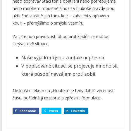
nebo doprava? Stačí tohle opatření nebo potřebujeme
něco mnohem robustnějšího? Ty hluboké pravdy jsou
užitečné vlastně jen tam, kde – zahaleni v opiovém
kouři – přemýšlíme o smyslu vesmíru.
Za „stejnou pravdivostí obou protikladů“ se mohou
skrývat dvě situace:
Naše vyjádření jsou zoufale nepřesná.
V popisované situaci se projevuje mnoho sil,
které působí navzájem proti sobě.
Nejlepším lékem na „hloubku“ je tedy dát té věci dost
času, pořádně ji rozebrat a zpřesnit formulace.
Facebook
Tweet
LinkedIn