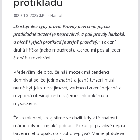
protikladů
29. 10. 2025
Petr Hampl
„Existují dva typy pravd. Pravdy povrchní, jejichž
protikladné tvrzení je nepravdivé, a pak pravdy hluboké,
u nichž i jejich protiklad je stejně pravdivý.“
Tak zní
druhá hříčka (nebo moudrost), kterou mi poslal jeden
čtenář k rozebrání.
Především jde o to, že náš mozek má tendenci
domnívat se, že jednoznačná a jasná tvrzení musí
nutně být jaksi nezajímavá, zatímco tvrzení nejasná a
rozporná otevírají cestu k čemusi hlubokému a
mystickému.
Že to tak není, to zjistíme ve chvíli, kdy z té znalosti
máme odvodit nějaké jednání. Pokud je pravdivé nějaké
tvrzení i jeho opak, co z toho vyplývá? Máme jít doleva