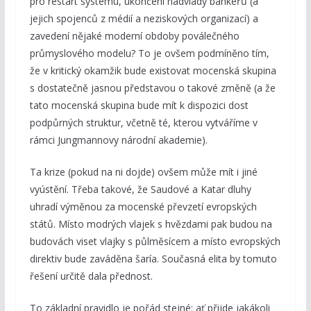
pro restart systému, ukončení nadvlády bankéřů (a
jejich spojenců z médií a neziskových organizací) a
zavedení nějaké moderní obdoby poválečného
průmyslového modelu? To je ovšem podmíněno tím,
že v kritický okamžik bude existovat mocenská skupina
s dostatečně jasnou představou o takové změně (a že
tato mocenská skupina bude mít k dispozici dost
podpůrných struktur, včetně té, kterou vytváříme v
rámci Jungmannovy národní akademie).
Ta krize (pokud na ni dojde) ovšem může mít i jiné
vyústění. Třeba takové, že Saudové a Katar dluhy
uhradí výměnou za mocenské převzetí evropských
států. Místo modrých vlajek s hvězdami pak budou na
budovách viset vlajky s půlměsícem a místo evropských
direktiv bude zaváděna šaría. Současná elita by tomuto
řešení určitě dala přednost.
To základní pravidlo je pořád stejné: ať přijde jakákoli