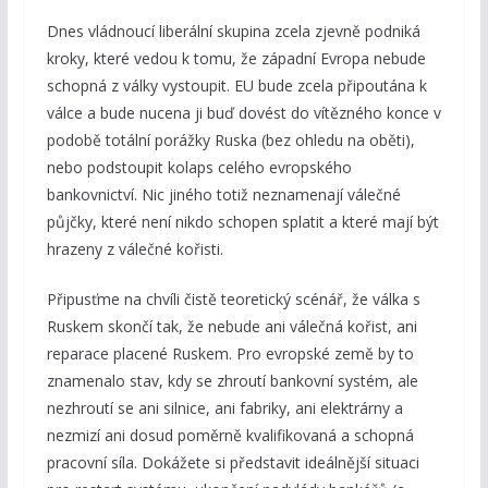
Dnes vládnoucí liberální skupina zcela zjevně podniká
kroky, které vedou k tomu, že západní Evropa nebude
schopná z války vystoupit. EU bude zcela připoutána k
válce a bude nucena ji buď dovést do vítězného konce v
podobě totální porážky Ruska (bez ohledu na oběti),
nebo podstoupit kolaps celého evropského
bankovnictví. Nic jiného totiž neznamenají válečné
půjčky, které není nikdo schopen splatit a které mají být
hrazeny z válečné kořisti.
Připusťme na chvíli čistě teoretický scénář, že válka s
Ruskem skončí tak, že nebude ani válečná kořist, ani
reparace placené Ruskem. Pro evropské země by to
znamenalo stav, kdy se zhroutí bankovní systém, ale
nezhroutí se ani silnice, ani fabriky, ani elektrárny a
nezmizí ani dosud poměrně kvalifikovaná a schopná
pracovní síla. Dokážete si představit ideálnější situaci