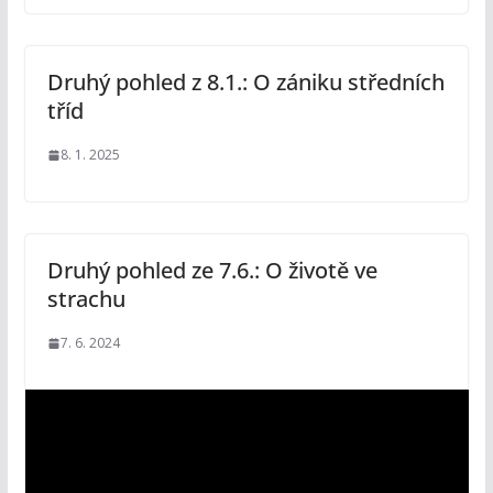
Druhý pohled z 8.1.: O zániku středních
tříd
8. 1. 2025
Druhý pohled ze 7.6.: O životě ve
strachu
7. 6. 2024
V
i
d
e