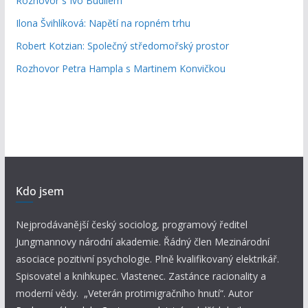
Rozhovor s Ivo Budilem
Ilona Švihlíková: Napětí na ropném trhu
Robert Kotzian: Společný středomořský prostor
Rozhovor Petra Hampla s Martinem Konvičkou
Kdo jsem
Nejprodávanější český sociolog, programový ředitel
Jungmannovy národní akademie. Řádný člen Mezinárodní
asociace pozitivní psychologie. Plně kvalifikovaný elektrikář.
Spisovatel a knihkupec. Vlastenec. Zastánce racionality a
moderní vědy. „Veterán protimigračního hnutí“. Autor