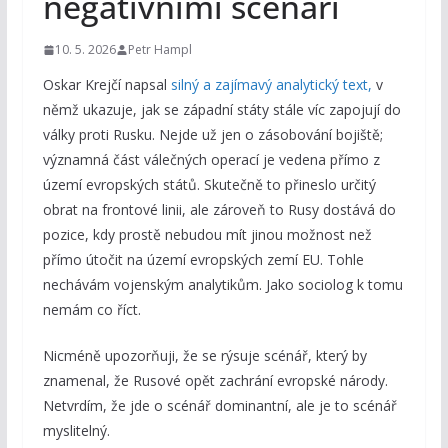
negativními scénáři
10. 5. 2026
Petr Hampl
Oskar Krejčí napsal
silný a zajímavý analytický text,
v
němž ukazuje, jak se západní státy stále víc zapojují do
války proti Rusku. Nejde už jen o zásobování bojiště;
významná část válečných operací je vedena přímo z
území evropských států. Skutečně to přineslo určitý
obrat na frontové linii, ale zároveň to Rusy dostává do
pozice, kdy prostě nebudou mít jinou možnost než
přímo útočit na území evropských zemí EU. Tohle
nechávám vojenským analytikům. Jako sociolog k tomu
nemám co říct.
Nicméně upozorňuji, že se rýsuje scénář, který by
znamenal, že Rusové opět zachrání evropské národy.
Netvrdím, že jde o scénář dominantní, ale je to scénář
myslitelný.