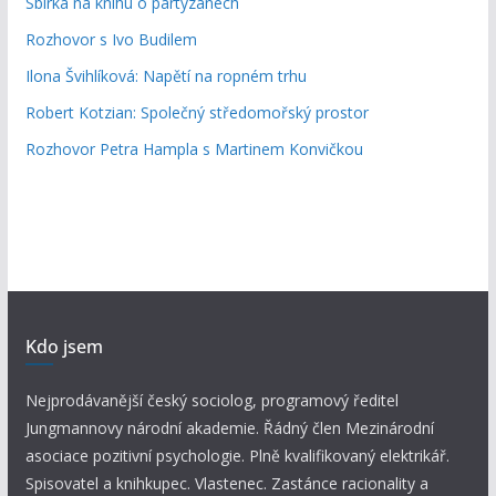
Sbírka na knihu o partyzánech
Rozhovor s Ivo Budilem
Ilona Švihlíková: Napětí na ropném trhu
Robert Kotzian: Společný středomořský prostor
Rozhovor Petra Hampla s Martinem Konvičkou
Kdo jsem
Nejprodávanější český sociolog, programový ředitel
Jungmannovy národní akademie. Řádný člen Mezinárodní
asociace pozitivní psychologie. Plně kvalifikovaný elektrikář.
Spisovatel a knihkupec. Vlastenec. Zastánce racionality a