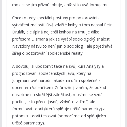
mozek se jim přizpůsobuje, aniž si to uvědomujeme.
Chce to tedy speciální postupy pro pozorování a
vytváření znalostí. Dvě zdařilé knihy o tom napsal Petr
Drulák, ale úplně nejlepší knihou na trhu je dílko
profesora Dismana Jak se vyrábí sociologický znalost.
Navzdory názvu to není jen o sociologii, ale pojednává
šířeji o pozorování společenské reality.
A dovoluji si upozornit také na svůj kurz Analýzy a
prognózování společenských jevů, který na
Jungmannově národní akademii učím společně s
docentem Valenčíkem. Zdůrazňuji v něm, že pokud
narazíme na složitější záležitost, musíme se vzdát
pocitu „je to přece jasné, vždyť to vidím.“, ale
formulovat teorii (která splňuje určité parametry) a
potom tu teorii testovat (pomocí metod splňujících
určité parametry).