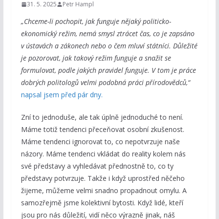
31. 5. 2025
Petr Hampl
„Chceme-li pochopit, jak funguje nějaký politicko-
ekonomický režim, nemá smysl ztrácet čas, co je zapsáno
v ústavách a zákonech nebo o čem mluví státníci. Důležité
je pozorovat, jak takový režim funguje a snažit se
formulovat, podle jakých pravidel funguje. V tom je práce
dobrých politologů velmi podobná práci přírodovědců,“
napsal jsem před pár dny.
Zní to jednoduše, ale tak úplně jednoduché to není.
Máme totiž tendenci přeceňovat osobní zkušenost.
Máme tendenci ignorovat to, co nepotvrzuje naše
názory. Máme tendenci vkládat do reality kolem nás
své představy a vyhledávat přednostně to, co ty
představy potvrzuje. Takže i když uprostřed něčeho
žijeme, můžeme velmi snadno propadnout omylu. A
samozřejmě jsme kolektivní bytosti. Když lidé, kteří
jsou pro nás důležití, vidí něco výrazně jinak, náš