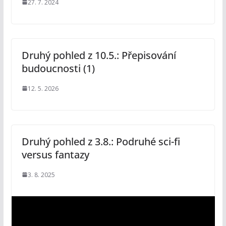
27. 7. 2024
Druhý pohled z 10.5.: Přepisování
budoucnosti (1)
12. 5. 2026
Druhý pohled z 3.8.: Podruhé sci-fi
versus fantazy
3. 8. 2025
V
i