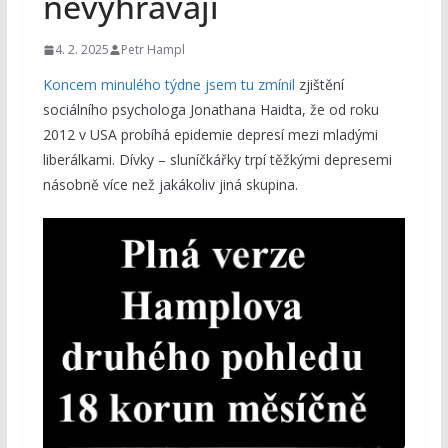
nevyhrávají
4. 2. 2025
Petr Hampl
Koncem minulého týdne jsem tu zmínil
zjištění
sociálního psychologa Jonathana Haidta, že od roku
2012 v USA probíhá epidemie depresí mezi mladými
liberálkami. Dívky – sluníčkářky trpí těžkými depresemi
násobně více než jakákoliv jiná skupina.