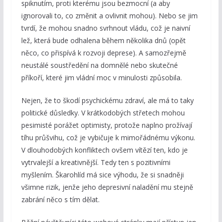
spiknutím, proti kterému jsou bezmocní (a aby
ignorovali to, co změnit a ovlivnit mohou). Nebo se jim
tvrdí, že mohou snadno svrhnout vládu, což je naivní
lež, která bude odhalena během několika dnů (opět
něco, co přispívá k rozvoji deprese). A samozřejmě
neustálé soustředění na domnělé nebo skutečné
příkoří, které jim vládní moc v minulosti způsobila.
Nejen, že to škodí psychickému zdraví, ale má to taky
politické důsledky. V krátkodobých střetech mohou
pesimisté porážet optimisty, protože naplno prožívají
tíhu průšvihu, což je vybičuje k mimořádnému výkonu.
V dlouhodobých konfliktech ovšem vítězí ten, kdo je
vytrvalejší a kreativnější. Tedy ten s pozitivními
myšlením. Škarohlíd má sice výhodu, že si snadněji
všimne rizik, jenže jeho depresivní naladění mu stejně
zabrání něco s tím dělat.