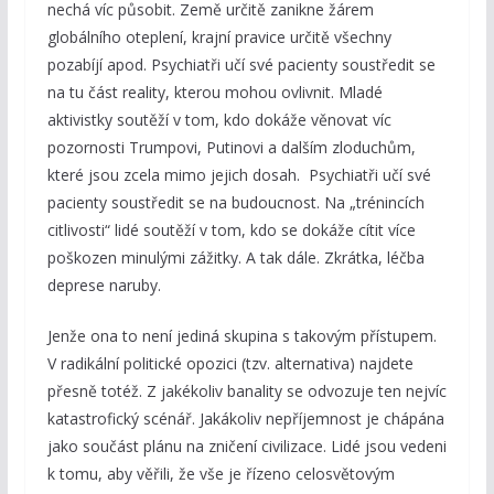
nechá víc působit. Země určitě zanikne žárem
globálního oteplení, krajní pravice určitě všechny
pozabíjí apod. Psychiatři učí své pacienty soustředit se
na tu část reality, kterou mohou ovlivnit. Mladé
aktivistky soutěží v tom, kdo dokáže věnovat víc
pozornosti Trumpovi, Putinovi a dalším zloduchům,
které jsou zcela mimo jejich dosah. Psychiatři učí své
pacienty soustředit se na budoucnost. Na „trénincích
citlivosti“ lidé soutěží v tom, kdo se dokáže cítit více
poškozen minulými zážitky. A tak dále. Zkrátka, léčba
deprese naruby.
Jenže ona to není jediná skupina s takovým přístupem.
V radikální politické opozici (tzv. alternativa) najdete
přesně totéž. Z jakékoliv banality se odvozuje ten nejvíc
katastrofický scénář. Jakákoliv nepříjemnost je chápána
jako součást plánu na zničení civilizace. Lidé jsou vedeni
k tomu, aby věřili, že vše je řízeno celosvětovým