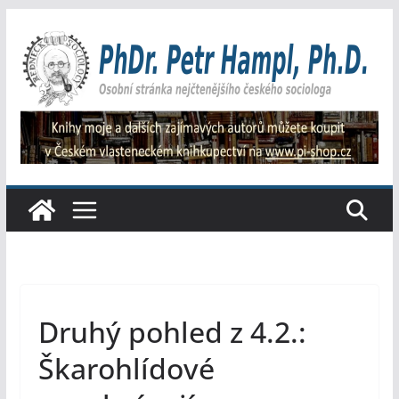
Přeskočit
na
obsah
Druhý pohled z 4.2.:
Škarohlídové