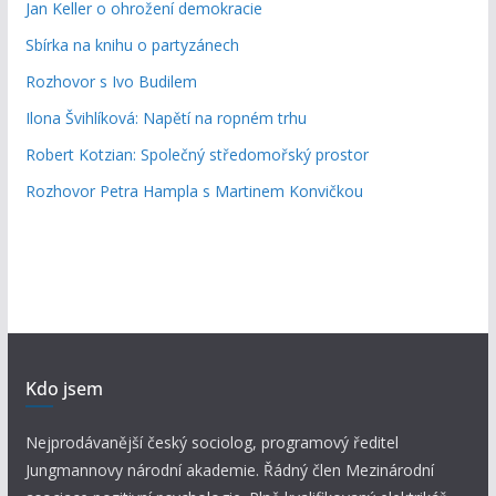
Jan Keller o ohrožení demokracie
Sbírka na knihu o partyzánech
Rozhovor s Ivo Budilem
Ilona Švihlíková: Napětí na ropném trhu
Robert Kotzian: Společný středomořský prostor
Rozhovor Petra Hampla s Martinem Konvičkou
Kdo jsem
Nejprodávanější český sociolog, programový ředitel
Jungmannovy národní akademie. Řádný člen Mezinárodní