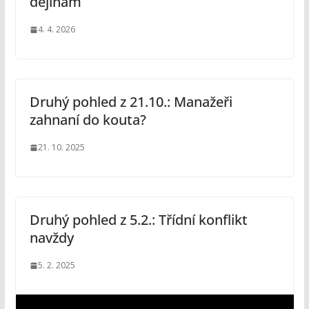
dějinám
4. 4. 2026
Druhý pohled z 21.10.: Manažeři
zahnaní do kouta?
21. 10. 2025
Druhý pohled z 5.2.: Třídní konflikt
navždy
5. 2. 2025
V