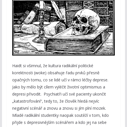
Haidt si všimnul, že kultura radikální politické
korektnosti (woke) obsahuje řadu prvků přesně
opačných tomu, co se lidé učí v rámci léčby deprese.
Jako by mělo být cílem vyléčit životní optimismus a
depresi přivodit. Psychiatři učí své pacienty ukončit
„katastrofování“, tedy to, že člověk hledá nejvíc
negativní scénář a znovu a znovu si jím plní mozek.
Mladé radikální studentky naopak soutěží v tom, kdo
přijde s depresivnějším scénářem a kdo jej na sebe