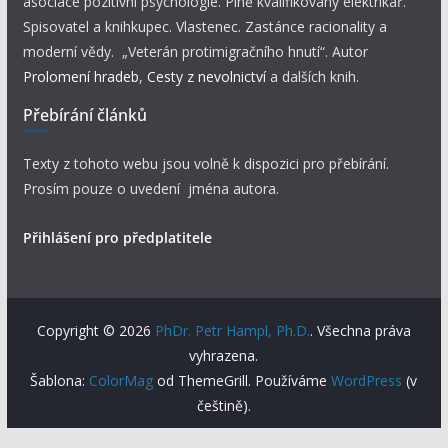
asociace pozitivní psychologie. Plně kvalifikovaný elektrikář.
Spisovatel a knihkupec. Vlastenec. Zastánce racionality a
moderní vědy. „Veterán protimigračního hnutí“. Autor
Prolomení hradeb
,
Cesty z nevolnictví
a dalších knih.
Přebírání článků
Texty z tohoto webu jsou volně k dispozici pro přebírání.
Prosím pouze o uvedení jména autora.
Přihlášení pro předplatitele
Copyright © 2026
PhDr. Petr Hampl, Ph.D.
. Všechna práva
vyhrazena.
Šablona:
ColorMag
od ThemeGrill. Používáme
WordPress
(v
češtině).