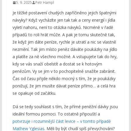
5. 9. 2025
Petr Hampl
Je těžké postavení chudých zapříčiněno jejich špatnými
návyky? Když vycházíte jen tak tak a ceny energií i jídla
vyletí nahoru, není to otázka návyků. Nicméně v řadě
případů to roli hrát může. A pak je tomu skutečně tak,
že když jim dáte peníze, rychle je utratí a nic se vlastně
nezmění. Tak jim místo peněz dáváte poukázky na jídlo
a platíte za ně všechno možné. A vstupujete tak do hry,
kdy se vás snaží obelstít a dostat se k hotovým
penězům. Vy se jim v to pochopitelně snažíte zabránit.
Čas od času přijde někdo mocný s tím, že je poukázky
ponižují, že jim musíte dávat peníze přímo… a celá hra
se opakuje od začátku.
Dá se tedy souhlasit s tím, že přímé peněžní dávky jsou
ideální formou pomoci. To ostatně připouští a
potvrzuje i rozumnější část levice – v tomto případě
Mathew Yglesias.
Měli by být chudí spíš převychováni?