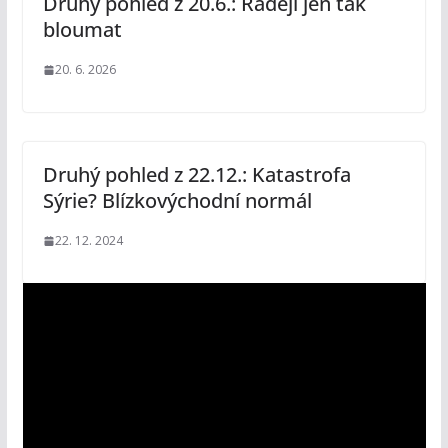
Druhý pohled z 20.6.: Raději jen tak
bloumat
20. 6. 2026
Druhý pohled z 22.12.: Katastrofa
Sýrie? Blízkovýchodní normál
22. 12. 2024
V
i
d
e
o
p
ř