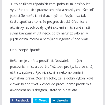
O to se úřady západních zemí pokouší už desítky let.
Vytvořilo to tisíce pracovních míst a návyky chudých lidí
jsou stále horší. Není divu, když ta převýchova tak
často spočívá v tom, že progresivistické úřednice a
aktivistky absolvovaly ujeté školení a následně snaží
svým klientům vnutit něco, co by nefungovalo ani v
jejich vlastní rodině a nemůže fungovat vůbec nikde.
Obojí stejně špatně.
Řešením je změna prostředí. Dostatek dobrých
pracovních míst a dobré příležitosti pro ty, kdo se chtějí
učit a zlepšovat. Rychlé, rázné a nekompromisní
vymáhání práva. Ocenění toho, že je dobrý výkon, když
člověk zvládá život – chodí do práce, nemá problém s
alkoholem ani s drogami, stará se o děti atd.
Facebook
Tweet
LinkedIn