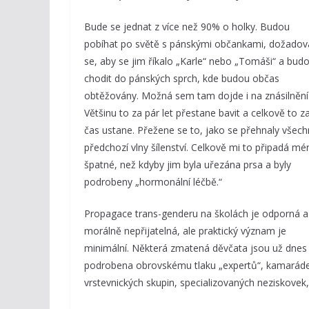
Bude se jednat z více než 90% o holky. Budou
pobíhat po světě s pánskými občankami, dožadov
se, aby se jim říkalo „Karle“ nebo „Tomáši“ a bud
chodit do pánských sprch, kde budou občas
obtěžovány. Možná sem tam dojde i na znásilnění
Většinu to za pár let přestane bavit a celkově to z
čas ustane. Přežene se to, jako se přehnaly všech
předchozí vlny šílenství. Celkově mi to připadá mé
špatné, než kdyby jim byla uřezána prsa a byly
podrobeny „hormonální léčbě.“
Propagace trans-genderu na školách je odporná a
morálně nepřijatelná, ale praktický význam je
minimální. Některá zmatená děvčata jsou už dnes
podrobena obrovskému tlaku „expertů“, kamaráde
vrstevnických skupin, specializovaných neziskovek, s