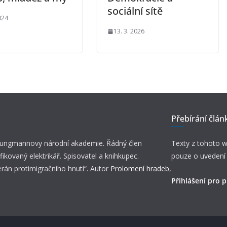
sociální sítě
024
13. 3. 2026
Přebírání člán
 Jungmannovy národní akademie. Řádný člen
Texty z tohoto w
fikovaný elektrikář. Spisovatel a knihkupec.
pouze o uvedení
erán protimigračního hnutí“. Autor
Prolomení hradeb
,
Přihlášení pro p