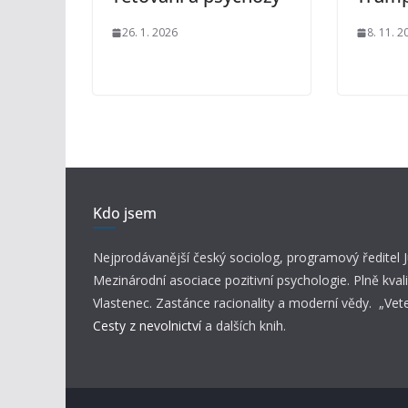
26. 1. 2026
8. 11. 2
Kdo jsem
Nejprodávanější český sociolog, programový ředitel
Mezinárodní asociace pozitivní psychologie. Plně kvali
Vlastenec. Zastánce racionality a moderní vědy. „Vet
Cesty z nevolnictví
a dalších knih.