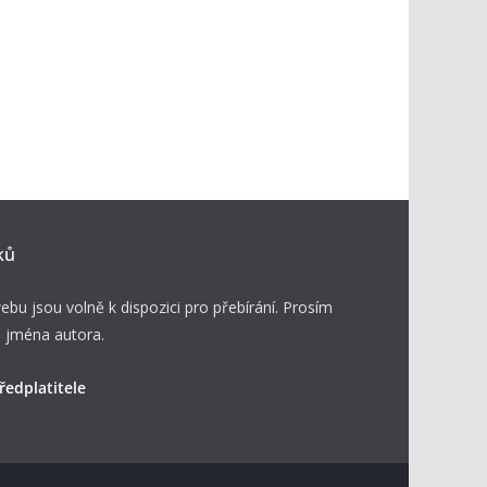
ků
ebu jsou volně k dispozici pro přebírání. Prosím
 jména autora.
ředplatitele