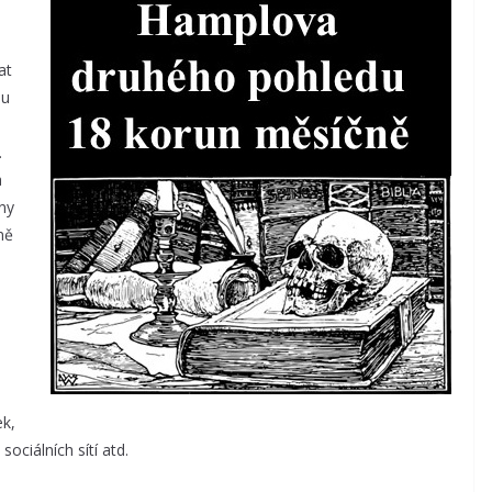
at
ou
.
a
ny
ně
k,
ociálních sítí atd.