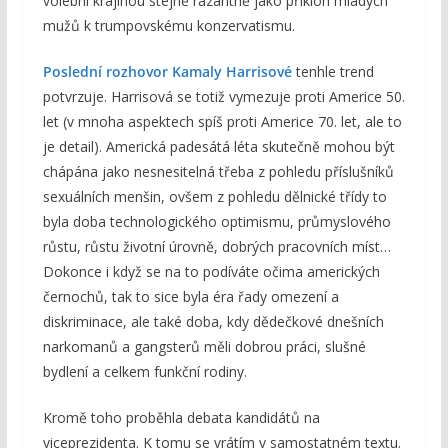
volební krajinou stejně razantně jako příklon mladých
mužů k trumpovskému konzervatismu.
Poslední rozhovor Kamaly Harrisové
tenhle trend
potvrzuje. Harrisová se totiž vymezuje proti Americe 50.
let (v mnoha aspektech spíš proti Americe 70. let, ale to
je detail). Americká padesátá léta skutečně mohou být
chápána jako nesnesitelná třeba z pohledu příslušníků
sexuálních menšin, ovšem z pohledu dělnické třídy to
byla doba technologického optimismu, průmyslového
růstu, růstu životní úrovně, dobrých pracovních míst…
Dokonce i když se na to podíváte očima amerických
černochů, tak to sice byla éra řady omezení a
diskriminace, ale také doba, kdy dědečkové dnešních
narkomanů a gangsterů měli dobrou práci, slušné
bydlení a celkem funkční rodiny.
Kromě toho proběhla debata kandidátů na
viceprezidenta. K tomu se vrátím v samostatném textu.