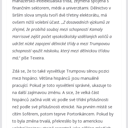
manažersko-intelektuálská třída, zejména spojená s
finančním sektorem, médii a univerzitami. Dělnictvo v
širším slova smyslu tvoří dvě třetiny elektorátu, má
ovšem nižší volební účast.
„Z dosavadních výzkumů ze
zřejmé, že probíhá souboj mezi schopností Kamaly
Harrisové zvýšit počet vysokoškolsky vzdělaných voličů a
udržet nízké zapojení dělnické třídy a mezi Trumpovou
schopností využít náskoku, který mezi dělnickou třídou
má,
“ píše Texeira.
Zdá se, že to také vysvětluje Trumpovu silnou pozici
mezi hispánci. Většina hispánců jsou manuálně
pracující. Pokud je toto vysvětlení správné, ukazuje to
na další zajímavou změnu. A sice, že velká část
hispánců začíná volit víc podle své třídní příslušnosti
než podle své příslušnosti etnické. Na prvním místě se
cítím šoférem, potom teprve Portorikáncem. Pokud by
to byla změna trvalá, překreslilo by to americkou