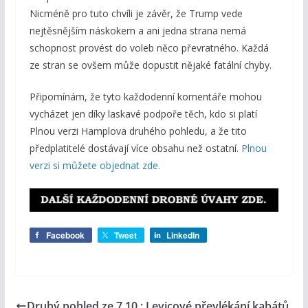
Nicméně pro tuto chvíli je závěr, že Trump vede
nejtěsnějším náskokem a ani jedna strana nemá
schopnost provést do voleb něco převratného. Každá
ze stran se ovšem může dopustit nějaké fatální chyby.
Připomínám, že tyto každodenní komentáře mohou
vycházet jen díky laskavé podpoře těch, kdo si platí
Plnou verzi Hamplova druhého pohledu, a že tito
předplatitelé dostávají více obsahu než ostatní.
Plnou
verzi si můžete objednat zde.
Facebook
Tweet
LinkedIn
Druhý pohled ze 7.10.: Levicové převlékání kabátů