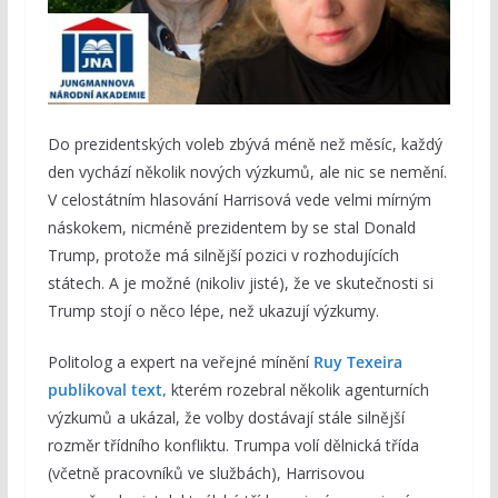
Do prezidentských voleb zbývá méně než měsíc, každý
den vychází několik nových výzkumů, ale nic se nemění.
V celostátním hlasování Harrisová vede velmi mírným
náskokem, nicméně prezidentem by se stal Donald
Trump, protože má silnější pozici v rozhodujících
státech. A je možné (nikoliv jisté), že ve skutečnosti si
Trump stojí o něco lépe, než ukazují výzkumy.
Politolog a expert na veřejné mínění
Ruy Texeira
publikoval text,
kterém rozebral několik agenturních
výzkumů a ukázal, že volby dostávají stále silnější
rozměr třídního konfliktu. Trumpa volí dělnická třída
(včetně pracovníků ve službách), Harrisovou