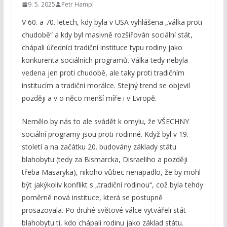
9. 5. 2025
Petr Hampl
V 60. a 70. letech, kdy byla v USA vyhlášena „válka proti
chudobě“ a kdy byl masivně rozšiřován sociální stát,
chápali úředníci tradiční instituce typu rodiny jako
konkurenta sociálních programů. Válka tedy nebyla
vedena jen proti chudobě, ale taky proti tradičním
institucím a tradiční morálce. Stejný trend se objevil
později a v o něco menší míře i v Evropě.
Nemělo by nás to ale svádět k omylu, že VŠECHNY
sociální programy jsou proti-rodinné. Když byl v 19.
století a na začátku 20. budovány základy státu
blahobytu (tedy za Bismarcka, Disraeliho a později
třeba Masaryka), nikoho vůbec nenapadlo, že by mohl
být jakýkoliv konflikt s „tradiční rodinou“, což byla tehdy
poměrně nová instituce, která se postupně
prosazovala. Po druhé světové válce vytvářeli stát
blahobytu ti, kdo chápali rodinu jako základ státu.