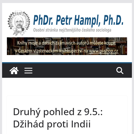
Přeskočit
na
obsah
Druhý pohled z 9.5.:
Džihád proti Indii