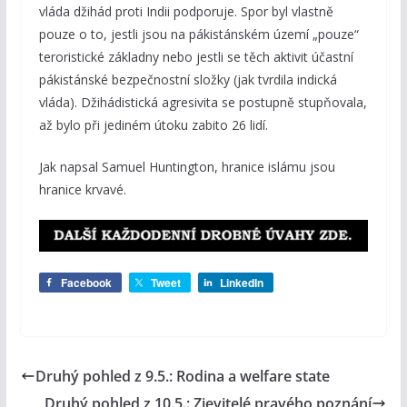
vláda džihád proti Indii podporuje. Spor byl vlastně
pouze o to, jestli jsou na pákistánském území „pouze“
teroristické základny nebo jestli se těch aktivit účastní
pákistánské bezpečnostní složky (jak tvrdila indická
vláda). Džihádistická agresivita se postupně stupňovala,
až bylo při jediném útoku zabito 26 lidí.
Jak napsal Samuel Huntington, hranice islámu jsou
hranice krvavé.
Facebook
Tweet
LinkedIn
Druhý pohled z 9.5.: Rodina a welfare state
Druhý pohled z 10.5.: Zjevitelé pravého poznání