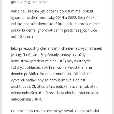
9. 5. 2025
Petr Hampl
Válce na Ukrajině jen obtížně porozumíme, pokud
ignorujeme dění mezi roky 2014 a 2022. Stejně tak
indicko-pákistánskému konfliktu obtížně porozumíme,
pokud budeme ignorovat dění v předcházejících více
než 10 letech.
Jako příležitostný čtenář tamních internetových stránek
(v angličtině) vím, že přepady, únosy a vraždy
nemuslimů (především hinduistů) byly některých
indických oblastech při hranicích s Pákistánem na
denním pořádku. Po dobu mnoha let. Džihádisté
vytvářeli nátlak, aby se nemuslimové z oblasti
odstěhovali. Zkrátka, ač na indickém území, tak před
očima indických úřadů probíhala dlouhodobá etnicko-
náboženská čistka.
Po celou dobu nikdo nezpochybňoval, že pákistánská