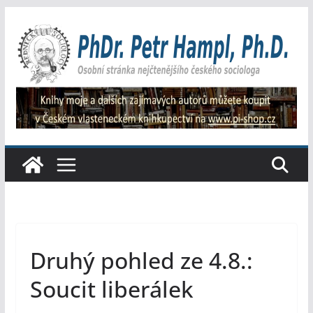
Přeskočit
na
obsah
Druhý pohled ze 4.8.:
Soucit liberálek