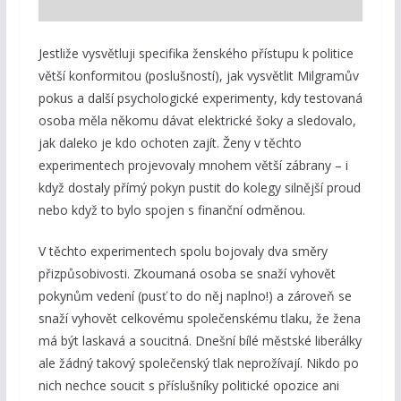
Jestliže vysvětluji specifika ženského přístupu k politice
větší konformitou (poslušností), jak vysvětlit Milgramův
pokus a další psychologické experimenty, kdy testovaná
osoba měla někomu dávat elektrické šoky a sledovalo,
jak daleko je kdo ochoten zajít. Ženy v těchto
experimentech projevovaly mnohem větší zábrany – i
když dostaly přímý pokyn pustit do kolegy silnější proud
nebo když to bylo spojen s finanční odměnou.
V těchto experimentech spolu bojovaly dva směry
přizpůsobivosti. Zkoumaná osoba se snaží vyhovět
pokynům vedení (pusť to do něj naplno!) a zároveň se
snaží vyhovět celkovému společenskému tlaku, že žena
má být laskavá a soucitná. Dnešní bílé městské liberálky
ale žádný takový společenský tlak neprožívají. Nikdo po
nich nechce soucit s příslušníky politické opozice ani