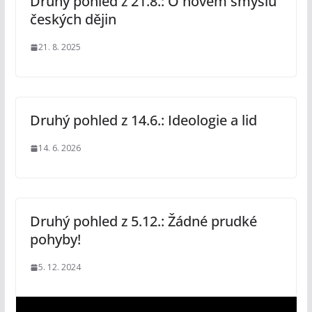
Druhý pohled z 21.8.: O novém smyslu
českých dějin
21. 8. 2025
Druhý pohled z 14.6.: Ideologie a lid
14. 6. 2026
Druhý pohled z 5.12.: Žádné prudké
pohyby!
5. 12. 2024
V