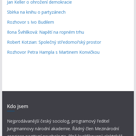
Jan Keller o ohrožení demokracie
Sbírka na knihu o partyzánech
Rozhovor s Ivo Budilem
Ilona Švihlíková: Napětí na ropném trhu
Robert Kotzian: Společný středomořský prostor
Rozhovor Petra Hampla s Martinem Konvičkou
Kdo jsem
Nejprodávanější český sociolog, programový ředitel
Jungmannovy národní akademie. Řádný člen Mezinárodní