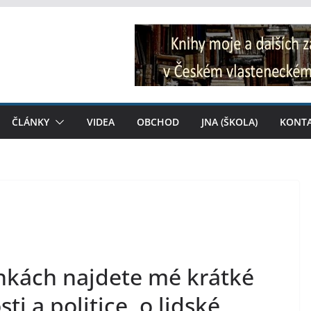
ČLÁNKY
VIDEA
OBCHOD
JNA (ŠKOLA)
KONT
ánkách najdete mé krátké
i a politice, o lidské