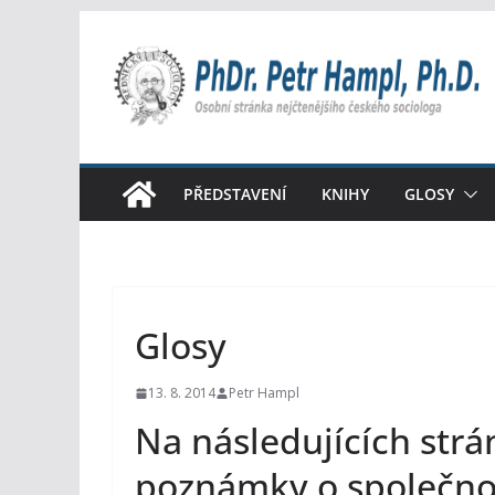
Přeskočit
na
obsah
PŘEDSTAVENÍ
KNIHY
GLOSY
Glosy
13. 8. 2014
Petr Hampl
Na následujících str
poznámky o společnost