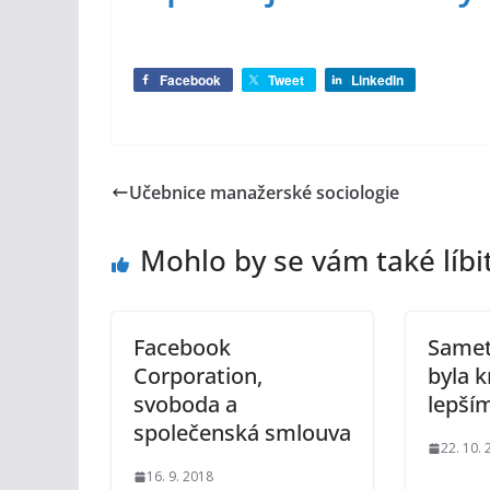
Facebook
Tweet
LinkedIn
Učebnice manažerské sociologie
Mohlo by se vám také líbi
Facebook
Samet
Corporation,
byla 
svoboda a
lepší
společenská smlouva
22. 10.
16. 9. 2018