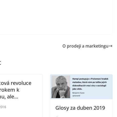
O prodeji a marketingu
t
ová revoluce
krokem k
mu, ale…
Glosy za duben 2019
 2016