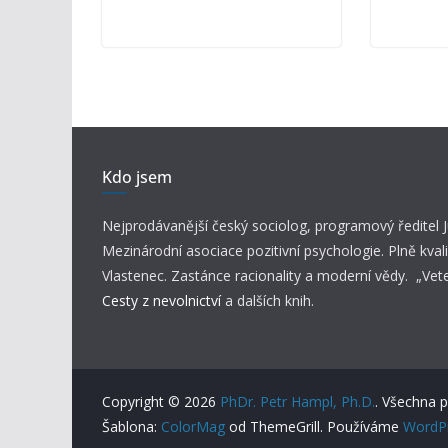
Kdo jsem
Nejprodávanější český sociolog, programový ředitel
Mezinárodní asociace pozitivní psychologie. Plně kvali
Vlastenec. Zastánce racionality a moderní vědy. „Vet
Cesty z nevolnictví
a dalších knih.
Copyright © 2026
PhDr. Petr Hampl, Ph.D.
. Všechna 
Šablona:
ColorMag
od ThemeGrill. Používáme
WordP