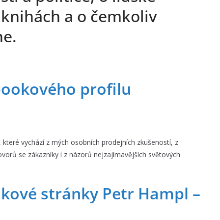
 knihách a o čemkoliv
ne.
bookového profilu
 které vychází z mých osobních prodejních zkušeností, z
ovorů se zákazníky i z názorů nejzajímavějších světových
kové stránky Petr Hampl –