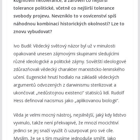
kognitivní netolerance, a zároveň co nejširší
tolerance politické, včetně co nejširší tolerance
svobody projevu. Nevzniklo to v osvícenství spíš
náhodnou kombinací historických okolností? Lze to
znovu vybudovat?
Ivo Budil: Vědecký světový názor byl už v minulosti
opakovaně unesen zájmovými skupinami sledujícími
různé ideologické a politické zájmy. Sovětští ideologové
zdůrazňovali vědecký charakter marxisticko-leninského
učení. Eugenické hnutí hodlalo na základě vědeckých
argumentů odvozených z darwinismu sterilizovat a
ukončovat „nedůstojnou existenci“ statisíců lidí. Rudolf
Hess definoval nacismus jako „aplikovanou biologii“.
Věda je velmi mocný nástroj, nejsilnější, jaký kdy lidstvo
vyvinulo, takže není překvapivé, že mnozí mocichtiví
jedinci se jej snaží využít či uzurpovat pro své cíle.
Myslím, že se s tím musíme jednoduše smířit. Jako