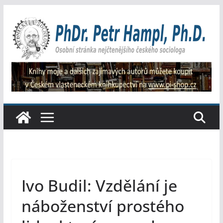
Přeskočit
na
obsah
Ivo Budil: Vzdělání je
náboženství prostého