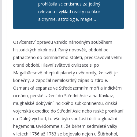
prohlásila scientismus za jediný
relevantní výklad reality na úkor
alchymie, astrologie, magie…
Osvícenství opravdu vzniklo náhodným souběhem
historických okolností. Raný novověk, období od
patnáctého do osmnáctého století, představoval velmi
drsné období. Hlavní světové civilizace si po
Magalhãesově obeplutí planety uvědomily, že svět je
konečný, a započal nemilosrdný zápas o zdroje.
Osmanská expanze ve Středozemním moři a Indickém
oceánu, perské tažení do Střední Asie a na Kavkaz,
mughalské dobývání indického subkontinentu, čínská
vojenská expedice do Střední Asie nebo ruské pronikaní
na Dálný východ, to vše bylo součástí úsilí o globální
hegemonii. Uvědomme si, že během sedmileté války
v letech 1756 až 1763 se bojovalo nejen u Štěrbohol,