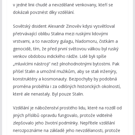
v jedné linii chudé a nevzdělané venkovany, kteří se
dokázali povznést díky vzdělání.
Sovětský disident Alexandr Zinověv kdysi vysvětloval
přetrvávající oblibu Stalina mezi ruskými lidovými
vrstvami, a to navzdory gulagu, hladomoru, čistkám a
genocidě, tím, že před první světovou válkou byl ruský
venkov obdobou indického rádže. Lidé byli spíše
„mluvícími nástroji“ než plnohodnotnými bytostmi. Pak
přišel Stalin a umožnil mužikům, aby se stali inženýry,
konstruktéry a kosmonauty. Bezpochyby by podobná
proměna proběhla i za odlišných historických okolností,
které ale nenastaly. Byl pouze Stalin.
Vzdělání je náboženství prostého lidu, které na rozdíl od
jiných příslibů opravdu fungovalo, protože viditelně
zlepšovalo jeho životní podmínky. Nepřítele vzdělání
nerozpoznáme na základě jeho nevzdělanosti, protože