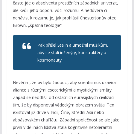
často jde o absolventa prestižních západních univerzit,
ale kvůli jeho odporu vůči rozumu. A nedůvěra či
nenávist k rozumu je, jak prohlásil Chestertonův otec
Brown, „špatná teologie“.
Pak přišel Stalin a umožnil mužikům,
aby se stali inženýry, konstruktéry a
kosmonauty.
Nevěřím, že by bylo žádoucí, aby scientismus uzavíral
aliance s různými esoterickými a mystickými směry.
Západ se neodlišil od ostatních eurasijských civilizací
tím, že by disponoval vědeckým obrazem světa. Ten
existoval již dříve v Indii, Číně, Střední Asii nebo
abbásovském chalífátu. Západní společnost se ale jako
první v dějinách lidstva stala kognitivně netolerantní