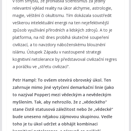
v tom smyslu, že prohlásila scientismus za jediný
relevantní výklad reality na úkor alchymie, astrologie,
magie, věštění či okultismu. Tím dokázala soustředit
veškerou intelektuální energii na ten nejefektivnější
způsob využívání přírodních a lidských zdrojů. A to je
platforma, na níž dnes probíhá skutečné soupeření
civilizací, a to navzdory náboženskému blouznění
islámu. Ústupek Západu v nastoupené strategii
kognitivní netolerance by představoval civilizační regres
a porážku ve „střetu civilizací“.
Petr Hampl: To ovšem otevírá obrovský úkol. Ten
zahrnuje mimo jiné vytyčení demarkační linie (jako
to nazýval Popper) mezi vědeckým a nevědeckým
myšlením. Tak, aby nehrozilo, že z „vědeckého“
stane čistě statusová záležitost nebo že „vědecké“
bude uneseno nějakou zájmovou skupinou. Vedle
toho je tu úkol udržet a obhájit kombinaci