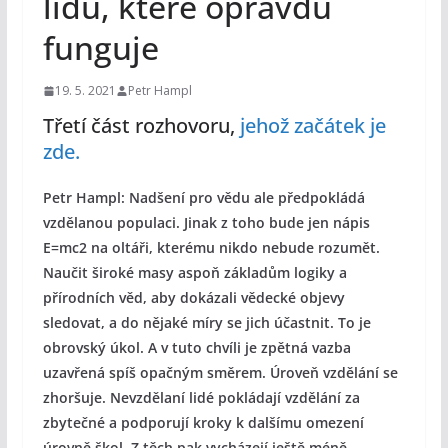
lidu, které opravdu
funguje
19. 5. 2021
Petr Hampl
Třetí část rozhovoru,
jehož začátek je
zde.
Petr Hampl:
Nadšení pro vědu ale předpokládá
vzdělanou populaci. Jinak z toho bude jen nápis
E=mc2 na oltáři, kterému nikdo nebude rozumět.
Naučit široké masy aspoň základům logiky a
přírodních věd, aby dokázali vědecké objevy
sledovat, a do nějaké míry se jich účastnit. To je
obrovský úkol. A v tuto chvíli je zpětná vazba
uzavřená spíš opačným směrem. Úroveň vzdělání se
zhoršuje. Nevzdělaní lidé pokládají vzdělání za
zbytečné a podporují kroky k dalšímu omezení
úrovně škol. Z těch pak vycházejí ještě méně