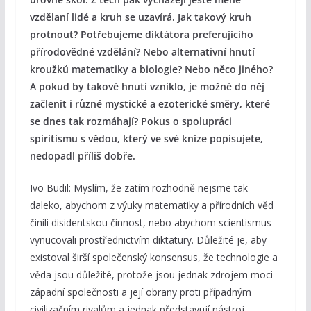
vzdělaní lidé a kruh se uzavírá. Jak takový kruh
protnout? Potřebujeme diktátora preferujícího
přírodovědné vzdělání? Nebo alternativní hnutí
kroužků matematiky a biologie? Nebo něco jiného?
A pokud by takové hnutí vzniklo, je možné do něj
začlenit i různé mystické a ezoterické směry, které
se dnes tak rozmáhají? Pokus o spolupráci
spiritismu s vědou, který ve své knize popisujete,
nedopadl příliš dobře.
Ivo Budil: Myslím, že zatím rozhodně nejsme tak
daleko, abychom z výuky matematiky a přírodních věd
činili disidentskou činnost, nebo abychom scientismus
vynucovali prostřednictvím diktatury. Důležité je, aby
existoval širší společenský konsensus, že technologie a
věda jsou důležité, protože jsou jednak zdrojem moci
západní společnosti a její obrany proti případným
civilizačním rivalům a jednak představují nástroj