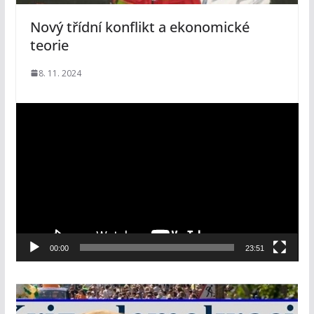
Nový třídní konflikt a ekonomické
teorie
8. 11. 2024
V
i
d
e
o
p
ř
e
00:00
23:51
h
r
á
v