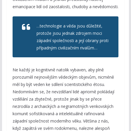
emancipace lidí od zaostalosti, chudoby a nevědomosti.
…technologie a věda jsou důležité,
protože jsou jednak zdrojem moci
západní společnosti a její obrany proti
případným civilizačním rivalům…
Ne každý je kognitivně natolik vybaven, aby plně
porozuměl nejnovějším vědeckým objevům, nicméně
měl by být veden ke sdílení scientistického étosu.
Nedomnívám se, že nevzdělaní lidé apriorně pokládají
vzdělání za zbytečné, protože jinak by se přece
nezrodila z archaických a negramotných venkovských
komunit sofistikovaná a intelektuálně rafinovaná
západní společnost moderního věku. Většina z nás,
když zapátrá ve svém rodokmenu, nalezne alespoň