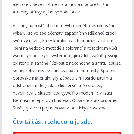
ale také v Severní Americe a Indii a u pobřeží Jižní
Ameriky, Afriky a jihovýchodní Asie.
A tehdy, uprostřed tohoto vyhroceného skupinového
výběru, se ve společenství západních vzdělanců zrodil
světový názor, který kombinoval fundamentalistické
lpění na vědecké metodě s tolerancí a respektem vůči
všem symbolickým systémům, jimiž lidé zaštiťují svoji
existenci a zahánějí úzkost z nekonečna a smrti, jestliže
se neprotiví univerzálním zásadám humanity. Spojení
obrovské materiální síly Západu s milosrdenstvím a
odstraněním degradace lidství včetně otroctví,
nevolnictví a služebnictví vytvořilo moderní civilizaci.
Nemusíme jej znovu budovat. Odkaz je stále přítomen.
Stačí jej znovu pojmenovat a politicky prosazovat.
Čtvrtá část rozhovoru je zde.