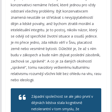
konzervativci nemáme řešení, které jednou pro vždy
odstraní všechny problémy. Být konzervativcem
znamená neustále se střetávat s nevyzpytatelností
dějin a lidské povahy, aniž bychom ztratili morální a
intelektuální integritu. Je to postoj, nikoliv názor, který
se odvíjí od specifické životní situace a osudů jedince.
Je mi přece jedno, zda někdo věří v Šivu, placatost
země nebo vesmírné bytosti. Důležité je, že až s ním
budu v zákopech a bude nám zbývat poslední zásobník,
zachová se „správně“. A co je za daných okolností
„správné“, tomu navzdory veškerému kulturnímu
relativismu rozumějí všichni lidé bez ohledu na víru, rasu
nebo ideologii.
Západní společnost se ale jako první v
dějinách lidstva stala kognitivně
netolerantní v tom smyslu, že