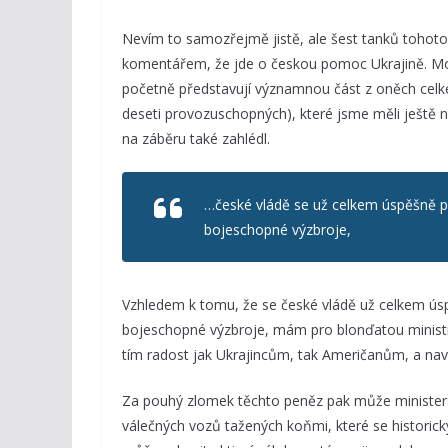
Nevím to samozřejmě jistě, ale šest tanků tohoto 
komentářem, že jde o českou pomoc Ukrajině. Možn
početně představují významnou část z oněch celke
deseti provozuschopných), které jsme měli ještě n
na záběru také zahlédl.
…české vládě se už celkem úspěšně po
bojeschopné výzbroje,
Vzhledem k tomu, že se české vládě už celkem úsp
bojeschopné výzbroje, mám pro blonďatou ministry
tím radost jak Ukrajincům, tak Američanům, a navíc
Za pouhý zlomek těchto peněz pak může ministerst
válečných vozů tažených koňmi, které se historic