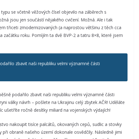
typu se včetně věžových čísel objevilo na záběrech s
á jsou jen součástí nějakého cvičení. Možná. Ale i tak
m třiceti zmodernizovaných (a naprostou většinu z těch cca
a začátku roku. Pomíjím ta dvě BVP-2 a tatru 8×8, které jsem
dařilo zbavit naši republiku velmi významné části
ěšně podařilo zbavit naši republiku velmi významné části
ni války návrh – pošlete na Ukrajinu celý zbytek AČR! Uděláte
 ušetříte ročně desítky miliard na vojenských výdajích!
vo nakoupit tisíce palcátů, okovaných cepů, sudlic a stovky
ky při obraně našeho území dokonale osvědčily. Následně jimi