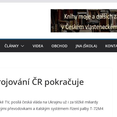
ČLÁNKY
VIDEA
OBCHOD
JNA (ŠKOLA)
KONT
rojování ČR pokračuje
 TV, posílá česká vláda na Ukrajinu už i za těžké miliardy
skými převodovkami a italským systémem řízení palby T-72M4