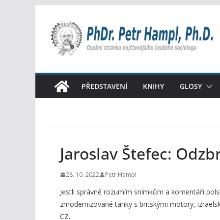
Přeskočit
na
obsah
PŘEDSTAVENÍ
KNIHY
GLOSY
Jaroslav Štefec: Odzb
28. 10. 2022
Petr Hampl
Jestli správně rozumím snímkům a komentáři polské
zmodernizované tanky s britskými motory, izrael
CZ.