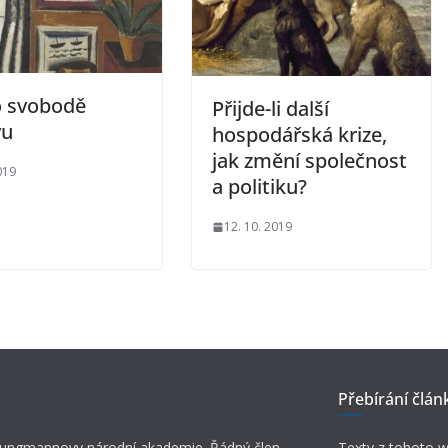
o svobodě
Přijde-li další
vu
hospodářská krize,
jak změní společnost
019
a politiku?
12. 10. 2019
Přebírání člán
 Jungmannovy národní akademie. Řádný člen
Texty z tohoto w