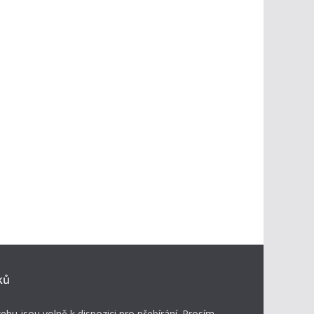
ků
ebu jsou volně k dispozici pro přebírání. Prosím