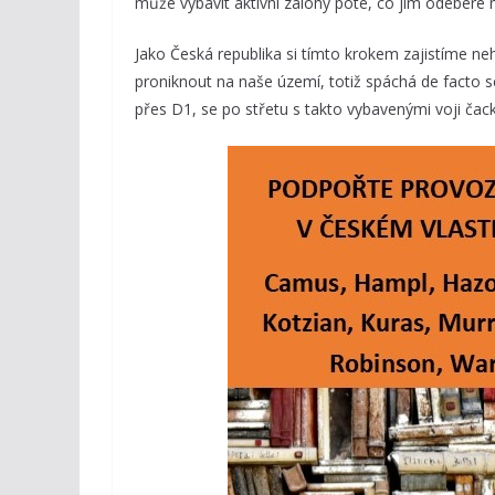
může vybavit aktivní zálohy poté, co jim odebere
Jako Česká republika si tímto krokem zajistíme ne
proniknout na naše území, totiž spáchá de facto se
přes D1, se po střetu s takto vybavenými voji čack