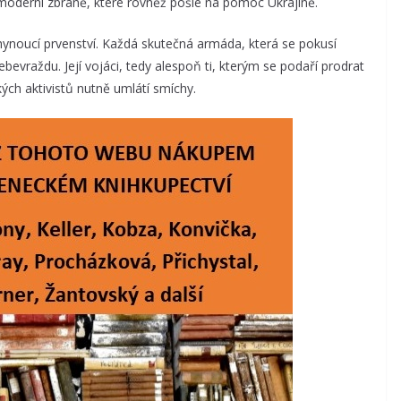
 moderní zbraně, které rovněž pošle na pomoc Ukrajině.
hynoucí prvenství. Každá skutečná armáda, která se pokusí
bevraždu. Její vojáci, tedy alespoň ti, kterým se podaří prodrat
ých aktivistů nutně umlátí smíchy.