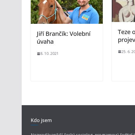
Teze 
Jiří Brančík: Volební
proje
úvaha
25. 6. 2
8. 10. 2021
Kdo jsem
Nejprodávanější český sociolog, programový ředitel