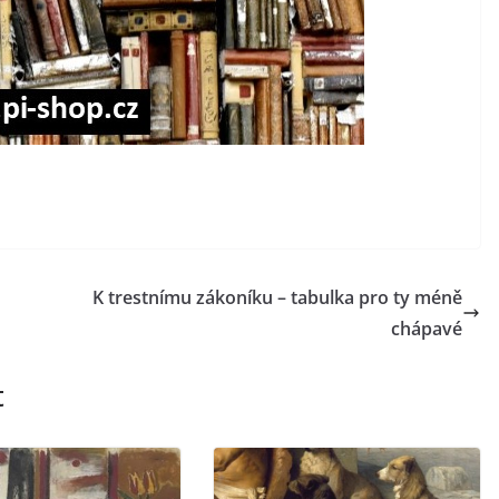
K trestnímu zákoníku – tabulka pro ty méně
chápavé
t