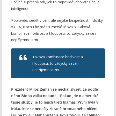
Počíná si přesně tak, jak to odpovídá jeho vzdělání a
inteligenci.
Popravdě, sedět v centrále nějaké bezpečnostní složky
v USA, trochu by mě to znervózňovalo. Taková
kombinace horlivost a hlouposti, to vždycky zavání
nepříjemnostmi.
Taková kombinace horlivost a
hlouposti, to vždycky zavání
nepříjemnostmi.
Prezident Miloš Zeman se nechal slyšet, že podle
něho žádná válka nebude. „
Pokud jde o americké
tajné služby, je to jejich třetí blamáž. První byla v
Iráku, kde se nenašly zbraně hromadného ničení.
Druhá byla v Afghánistánu, když tvrdili, že Tálibán