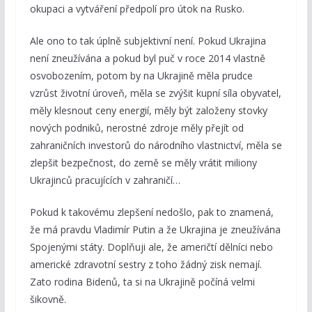
okupaci a vytváření předpolí pro útok na Rusko.
Ale ono to tak úplně subjektivní není. Pokud Ukrajina
není zneužívána a pokud byl puč v roce 2014 vlastně
osvobozením, potom by na Ukrajině měla prudce
vzrůst životní úroveň, měla se zvýšit kupní síla obyvatel,
měly klesnout ceny energií, měly být založeny stovky
nových podniků, nerostné zdroje měly přejít od
zahraničních investorů do národního vlastnictví, měla se
zlepšit bezpečnost, do země se měly vrátit miliony
Ukrajinců pracujících v zahraničí…
Pokud k takovému zlepšení nedošlo, pak to znamená,
že má pravdu Vladimír Putin a že Ukrajina je zneužívána
Spojenými státy. Doplňuji ale, že američtí dělníci nebo
americké zdravotní sestry z toho žádný zisk nemají.
Zato rodina Bidenů, ta si na Ukrajině počíná velmi
šikovně.