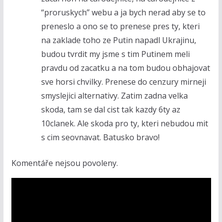
“proruskych” webu a ja bych nerad aby se to
preneslo a ono se to prenese pres ty, kteri
na zaklade toho ze Putin napadl Ukrajinu,
budou tvrdit my jsme s tim Putinem meli
pravdu od zacatku a na tom budou obhajovat
sve horsi chvilky. Prenese do cenzury mirneji
smyslejici alternativy. Zatim zadna velka
skoda, tam se dal cist tak kazdy 6ty az
10clanek. Ale skoda pro ty, kteri nebudou mit
s cim seovnavat. Batusko bravo!
Komentáře nejsou povoleny.
V
i
d
e