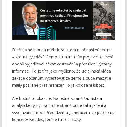
Další úplně hloupá metafora, která nepřináší vůbec nic
– kromě vyvolávání emocí. Churchillův projev o železné
oponě vyjadřoval zákaz cestování a přerušení výměny
informací. To je tím jako myšleno, že ukrajinská vláda
zakáže občanům vycestovat ze země a bude mazat e-
maily posílané přes hranice? To je kolosální blbost.
Ale hodně to ukazuje. Na jedné straně šachista a
analytické týmy, na druhé straně pubertální ječení a
vyvolávání emocí. Před dvěma generacemi to patřilo na
koncerty Beatles, teď se tak řídí státy.