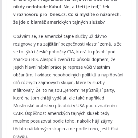
nikdy nedobude Kábul. No, a třetí je teď,“ řekl
v rozhovoru pro iDnes.cz. Co si myslíte o názorech,
že jde o blamáž amerických tajných služeb?
Obávám se, že americké tajné služby už dávno
rezignovaly na zajištění bezpečnosti vlastní země, a že
se to týká i české pobočky CIA, která tu působí pod
značkou BIS. Alespoň zvenčí to působí dojmem, že
jejich hlavní náplní práce je represe vůči vlastním
občanům, likvidace nepohodlných politiků a naplňování
cílů různých zájmových skupin, které ty služby
infiltrovaly. Žel to nejsou „jenom“ nejrůznější party,
které na tom chtějí vydělat, ale také například
Muslimské bratrstvo působící v USA pod označením
CAIR. Úspěšnost amerických tajných služeb tedy
musíme posuzovat podle toho, nakolik hájí zájmy
těchto nátlakových skupin a ne podle toho, jestli říká
pravdu.