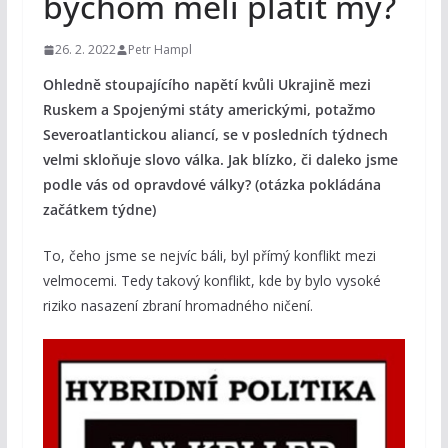
bychom měli platit my?
26. 2. 2022
Petr Hampl
Ohledně stoupajícího napětí kvůli Ukrajině mezi
Ruskem a Spojenými státy americkými, potažmo
Severoatlantickou aliancí, se v posledních týdnech
velmi skloňuje slovo válka. Jak blízko, či daleko jsme
podle vás od opravdové války? (otázka pokládána
začátkem týdne)
To, čeho jsme se nejvíc báli, byl přímý konflikt mezi
velmocemi. Tedy takový konflikt, kde by bylo vysoké
riziko nasazení zbraní hromadného ničení.