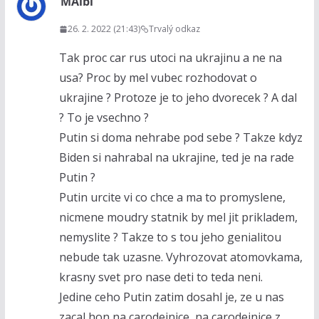
MAlbi
26. 2. 2022 (21:43)
Trvalý odkaz
Tak proc car rus utoci na ukrajinu a ne na
usa? Proc by mel vubec rozhodovat o
ukrajine ? Protoze je to jeho dvorecek ? A dal
? To je vsechno ?
Putin si doma nehrabe pod sebe ? Takze kdyz
Biden si nahrabal na ukrajine, ted je na rade
Putin ?
Putin urcite vi co chce a ma to promyslene,
nicmene moudry statnik by mel jit prikladem,
nemyslite ? Takze to s tou jeho genialitou
nebude tak uzasne. Vyhrozovat atomovkama,
krasny svet pro nase deti to teda neni.
Jedine ceho Putin zatim dosahl je, ze u nas
zacal hon na carodejnice, na carodejnice z