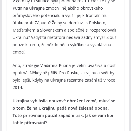
V čem by ta situace byla podobná roku 1938? Že by se
Putin na Ukrajině zmocnil nějakého obrovského
průmyslového potenciálu a využil jej k frontálnímu
útoku proti Západu? Že by se domluvil s Polskem,
Maďarskem a Slovenskem a společně si rozparcelovali
Ukrajinu? Vždyť ta metafora nedává žádný smysl! Slouží
pouze k tomu, že někdo něco vykřikne a vyvolá vlnu
emocí.
Ano, strategie Vladimíra Putina je velmi uvážlivá a dost
opatrná. Někdy až příliš. Pro Rusku, Ukrajinu a svět by
bylo lepší, kdyby na Ukrajině razantně zasáhl už v roce
2014.
Ukrajina vyhlásila nouzové ohrožení země, mluví se
o tom, že na Ukrajinu padá nová železná opona.
Toto přirovnání použil západní tisk. Jak se vám líbí
tohle přirovnání?