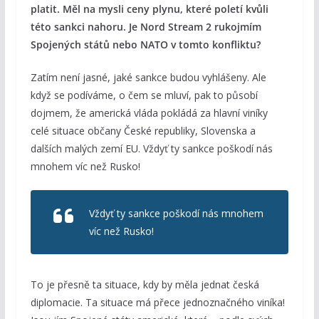
platit. Měl na mysli ceny plynu, které poletí kvůli
této sankci nahoru. Je Nord Stream 2 rukojmím
Spojených států nebo NATO v tomto konfliktu?
Zatím není jasné, jaké sankce budou vyhlášeny. Ale
když se podíváme, o čem se mluví, pak to působí
dojmem, že americká vláda pokládá za hlavní viníky
celé situace občany České republiky, Slovenska a
dalších malých zemí EU. Vždyť ty sankce poškodí nás
mnohem víc než Rusko!
Vždyť ty sankce poškodí nás mnohem
víc než Rusko!
To je přesně ta situace, kdy by měla jednat česká
diplomacie. Ta situace má přece jednoznačného viníka!