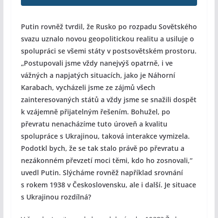
Putin rovněž tvrdil, že Rusko po rozpadu Sovětského
svazu uznalo novou geopolitickou realitu a usiluje o
spolupráci se všemi státy v postsovětském prostoru.
„Postupovali jsme vždy nanejvýš opatrně, i ve
vážných a napjatých situacích, jako je Náhorní
Karabach, vycházeli jsme ze zájmů všech
zainteresovaných států a vždy jsme se snažili dospět
k vzájemně přijatelným řešením. Bohužel, po
převratu nenacházíme tuto úroveň a kvalitu
spolupráce s Ukrajinou, taková interakce vymizela.
Podotkl bych, že se tak stalo právě po převratu a
nezákonném převzetí moci těmi, kdo ho zosnovali,“
uvedl Putin. Slýcháme rovněž například srovnání
s rokem 1938 v Československu, ale i další. Je situace
s Ukrajinou rozdílná?