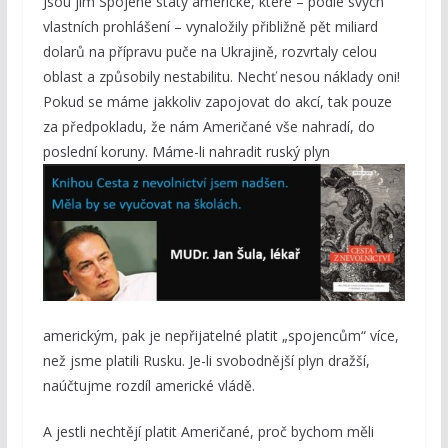
Jsou jím Spojené státy americké, které – podle svých
vlastních prohlášení – vynaložily přibližně pět miliard
dolarů na přípravu puče na Ukrajině, rozvrtaly celou
oblast a způsobily nestabilitu. Nechť nesou náklady oni!
Pokud se máme jakkoliv zapojovat do akcí, tak pouze
za předpokladu, že nám Američané vše nahradí, do
poslední koruny. Máme-li
nahradit ruský plyn
americkým, pak je nepřijatelné platit „spojencům“ více,
než jsme platili Rusku. Je-li svobodnější plyn dražší,
naúčtujme rozdíl americké vládě.
A jestli nechtějí platit Američané, proč bychom měli