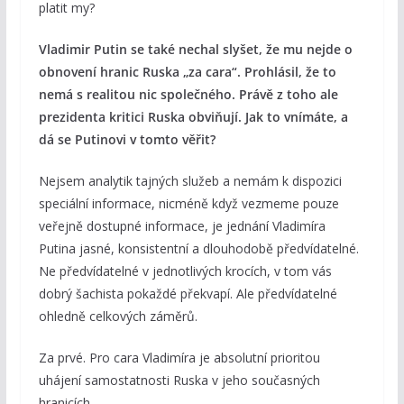
platit my?
Vladimir Putin se také nechal slyšet, že mu nejde o
obnovení hranic Ruska „za cara“. Prohlásil, že to
nemá s realitou nic společného. Právě z toho ale
prezidenta kritici Ruska obviňují. Jak to vnímáte, a
dá se Putinovi v tomto věřit?
Nejsem analytik tajných služeb a nemám k dispozici
speciální informace, nicméně když vezmeme pouze
veřejně dostupné informace, je jednání Vladimíra
Putina jasné, konsistentní a dlouhodobě předvídatelné.
Ne předvídatelné v jednotlivých krocích, v tom vás
dobrý šachista pokaždé překvapí. Ale předvídatelné
ohledně celkových záměrů.
Za prvé. Pro cara Vladimíra je absolutní prioritou
uhájení samostatnosti Ruska v jeho současných
hranicích.