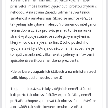
To samozřejmě nikdo nechtěl, jenže když je napětí
příliš velké, může konflikt vypuknout i prostou chybou či
nehodou. A na straně Západu vidíme neuvěřitelnou
zmatenost a amatérismus. Skoro se nechce věřit, že
tak jednají lidé vybavení alespoň průměrnou inteligencí.
Jediná dobrá zpráva pro svět je snad to, že na ruské
straně vystupuje státník se strategickým myšlením,
který ví, co chce a jde si za tím. Z toho posledního
vývoje a z války s Ukrajinou nikdo nemá radost, ale je
to lepší varianta než válka raket s jadernými hlavicemi
způsobená senilitou amerického prezidenta.
Kde se bere v západních štábech a na ministerstvech
tolik hlouposti a neschopnosti?
To je dobrá otázka. Nikdy v dějinách neměli státníci
k dispozici tak obrovské štáby expertů. Nikdy neměli
počítače schopné zpracovat tak obrovské množství tak
a provádět tak sofistikované simulace. A přesto je