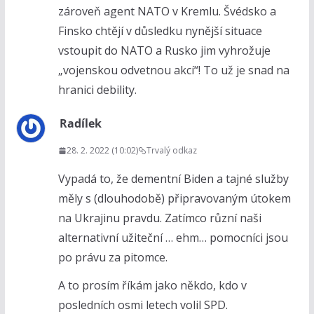
zároveň agent NATO v Kremlu. Švédsko a
Finsko chtějí v důsledku nynější situace
vstoupit do NATO a Rusko jim vyhrožuje
„vojenskou odvetnou akcí“! To už je snad na
hranici debility.
Radílek
28. 2. 2022 (10:02)
Trvalý odkaz
Vypadá to, že dementní Biden a tajné služby
měly s (dlouhodobě) připravovaným útokem
na Ukrajinu pravdu. Zatímco různí naši
alternativní užiteční … ehm… pomocníci jsou
po právu za pitomce.
A to prosím říkám jako někdo, kdo v
posledních osmi letech volil SPD.