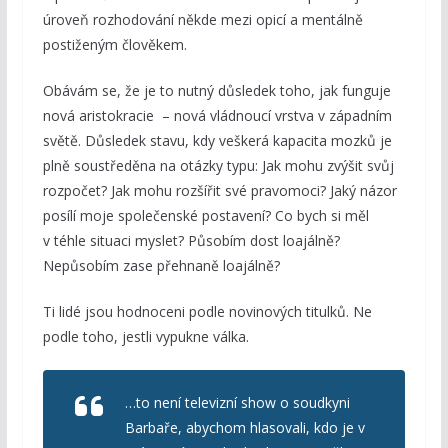
úroveň rozhodování někde mezi opicí a mentálně
postiženým člověkem.
Obávám se, že je to nutný důsledek toho, jak funguje
nová aristokracie – nová vládnoucí vrstva v západním
světě. Důsledek stavu, kdy veškerá kapacita mozků je
plně soustředěna na otázky typu: Jak mohu zvýšit svůj
rozpočet? Jak mohu rozšířit své pravomoci? Jaký názor
posílí moje společenské postavení? Co bych si měl
v téhle situaci myslet? Působím dost loajálně?
Nepůsobím zase přehnaně loajálně?
Ti lidé jsou hodnoceni podle novinových titulků. Ne
podle toho, jestli vypukne válka.
…to není televizní show o soudkyni
Barbaře, abychom hlasovali, kdo je v