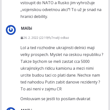
vstoupit do NATO a Rusko jim vyhrožuje
„vojenskou odvetnou akcí“! To už je snad na
hranici debility.
MAlbi
26. 2. 2022 (22:19)
Trvalý odkaz
Lol a ted rozhodne ukrajinsti delnici maji
velky prospech. Myslet na ceskou republiku ?
Takze bychom se meli zastat cca 5000
ukrajinskych ridicu kamionu a mezi nimi
urcite budou taci co plati dane. Nechce nam
ted nahodou Putin zabit danove rezidenty ?
To asi neni v zajmu CR
Omlouvam se jestli to posilam dvakrat