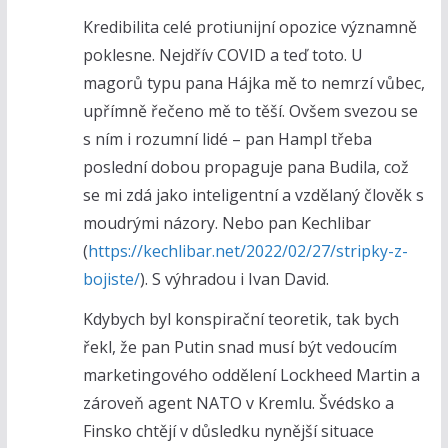
Kredibilita celé protiunijní opozice významně
poklesne. Nejdřív COVID a teď toto. U
magorů typu pana Hájka mě to nemrzí vůbec,
upřímně řečeno mě to těší. Ovšem svezou se
s ním i rozumní lidé – pan Hampl třeba
poslední dobou propaguje pana Budila, což
se mi zdá jako inteligentní a vzdělaný člověk s
moudrými názory. Nebo pan Kechlibar
(
https://kechlibar.net/2022/02/27/stripky-z-
bojiste/
). S výhradou i Ivan David.
Kdybych byl konspirační teoretik, tak bych
řekl, že pan Putin snad musí být vedoucím
marketingového oddělení Lockheed Martin a
zároveň agent NATO v Kremlu. Švédsko a
Finsko chtějí v důsledku nynější situace