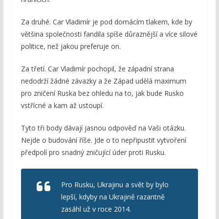
Za druhé. Car Vladimír je pod domácím tlakem, kde by
většina společnosti fandila spíše důraznější a více silové
politice, než jakou preferuje on.
Za třetí. Car Vladimír pochopil, že západní strana
nedodrží žádné závazky a že Západ udělá maximum
pro zničení Ruska bez ohledu na to, jak bude Rusko
vstřícné a kam až ustoupí.
Tyto tři body dávají jasnou odpověď na Vaši otázku.
Nejde o budování říše. Jde o to nepřipustit vytvoření
předpolí pro snadný zničující úder proti Rusku.
Pro Rusku, Ukrajinu a svět by bylo
lepší, kdyby na Ukrajině razantně
zasáhl už v roce 2014.