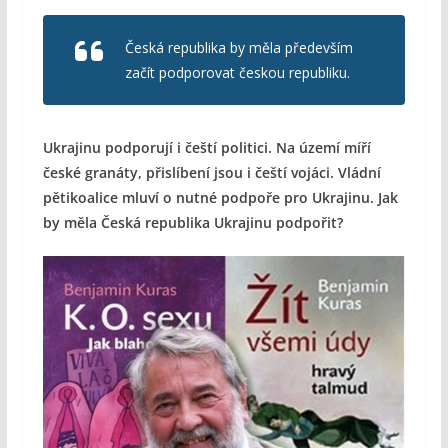
Česká republika by měla především
začít podporovat českou republiku.
Ukrajinu podporují i čeští politici. Na území míří
české granáty, přislíbení jsou i čeští vojáci. Vládní
pětikoalice mluví o nutné podpoře pro Ukrajinu. Jak
by měla Česká republika Ukrajinu podpořit?