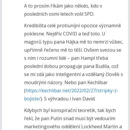
A to prosím říkám jako někdo, kdo v
posledních osmi letech volil SPD.
Kredibilita celé protiunijní opozice významně
poklesne. Nejdřív COVID a teď toto. U
magorů typu pana Hájka mě to nemrzí vůbec,
upřímně řečeno mě to těší. Ovšem svezou se
s ním i rozumní lidé – pan Hampl třeba
poslední dobou propaguje pana Budila, což
se mi zdá jako inteligentní a vzdělaný člověk s
moudrými názory. Nebo pan Kechlibar
(
https://kechlibar.net/2022/02/27/stripky-z-
bojiste/
). S výhradou i Ivan David.
Kdybych byl konspirační teoretik, tak bych
řekl, že pan Putin snad musí být vedoucím
marketingového oddělení Lockheed Martin a