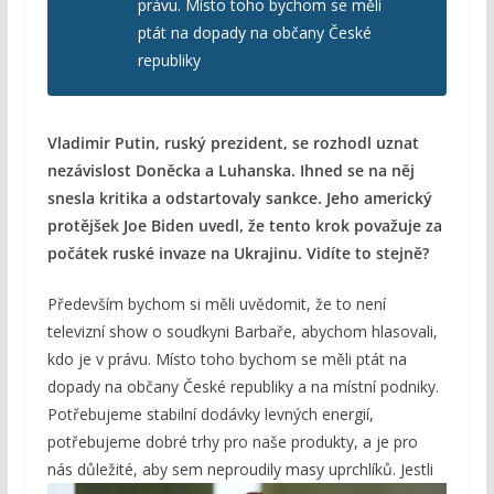
právu. Místo toho bychom se měli
ptát na dopady na občany České
republiky
Vladimir Putin, ruský prezident, se rozhodl uznat
nezávislost Doněcka a Luhanska. Ihned se na něj
snesla kritika a odstartovaly sankce. Jeho americký
protějšek Joe Biden uvedl, že tento krok považuje za
počátek ruské invaze na Ukrajinu. Vidíte to stejně?
Především bychom si měli uvědomit, že to není
televizní show o soudkyni Barbaře, abychom hlasovali,
kdo je v právu. Místo toho bychom se měli ptát na
dopady na občany České republiky a na místní podniky.
Potřebujeme stabilní dodávky levných energií,
potřebujeme dobré trhy pro naše produkty, a je pro
nás důležité, aby sem
neproudily masy uprchlíků. Jestli