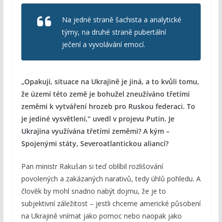
Na jedné straně šachista a analytické
týmy, na druhé straně pubertální
ječení a vyvolávání emocí.
„Opakuji, situace na Ukrajině je jiná, a to kvůli tomu,
že území této země je bohužel zneužíváno třetími
zeměmi k vytváření hrozeb pro Ruskou federaci. To
je jediné vysvětlení,“ uvedl v projevu Putin. Je
Ukrajina využívána třetími zeměmi? A kým –
Spojenými státy, Severoatlantickou aliancí?
Pan ministr Rakušan si teď oblíbil rozlišování
povolených a zakázaných narativů, tedy úhlů pohledu. A
člověk by mohl snadno nabýt dojmu, že je to
subjektivní záležitost – jestli chceme americké působení
na Ukrajině vnímat jako pomoc nebo naopak jako