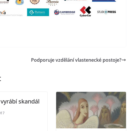
Podporuje vzdělání vlastenecké postoje?
t
 vyrábí skandál
017