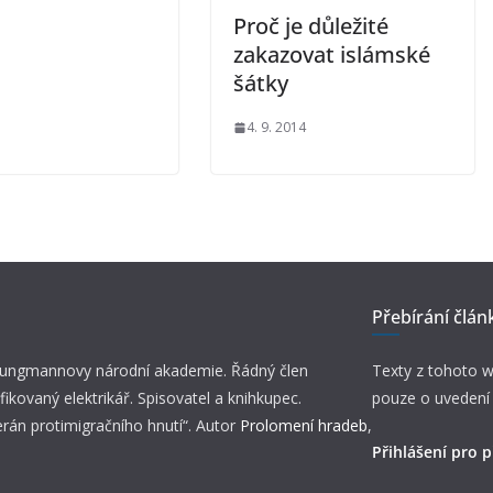
Proč je důležité
zakazovat islámské
šátky
4. 9. 2014
Přebírání člán
 Jungmannovy národní akademie. Řádný člen
Texty z tohoto w
fikovaný elektrikář. Spisovatel a knihkupec.
pouze o uvedení
erán protimigračního hnutí“. Autor
Prolomení hradeb
,
Přihlášení pro p