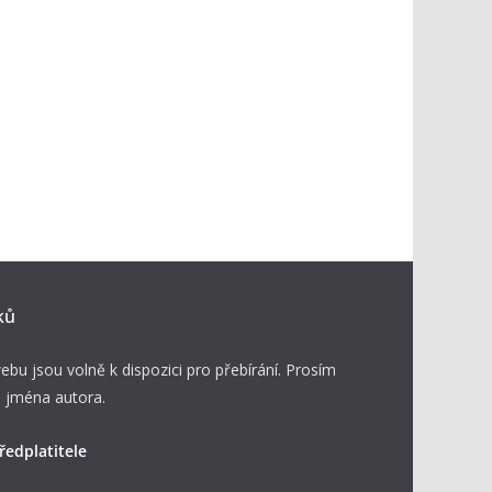
ků
ebu jsou volně k dispozici pro přebírání. Prosím
 jména autora.
ředplatitele