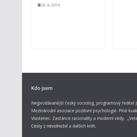
26. 9. 2014
Kdo jsem
Nejprodávanější český sociolog, programový ředitel
Mezinárodní asociace pozitivní psychologie. Plně kvali
Vlastenec. Zastánce racionality a moderní vědy. „Vet
Cesty z nevolnictví
a dalších knih.