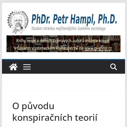
Přeskočit
na
obsah
O původu
konspiračních teorií