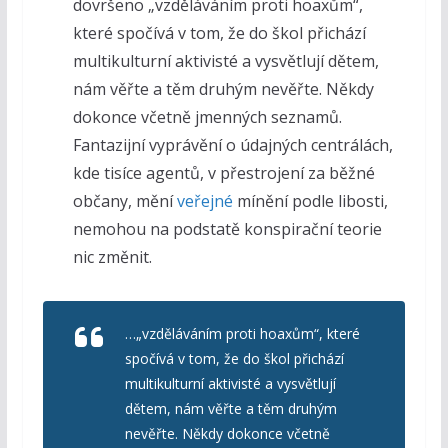
dovršeno „vzděláváním proti hoaxům“,
které spočívá v tom, že do škol přichází
multikulturní aktivisté a vysvětlují dětem,
nám věřte a těm druhým nevěřte. Někdy
dokonce včetně jmenných seznamů.
Fantazijní vyprávění o údajných centrálách,
kde tisíce agentů, v přestrojení za běžné
občany, mění
veřejné
mínění podle libosti,
nemohou na podstatě konspirační teorie
nic změnit.
…„vzděláváním proti hoaxům“, které
spočívá v tom, že do škol přichází
multikulturní aktivisté a vysvětlují
dětem, nám věřte a těm druhým
nevěřte. Někdy dokonce včetně