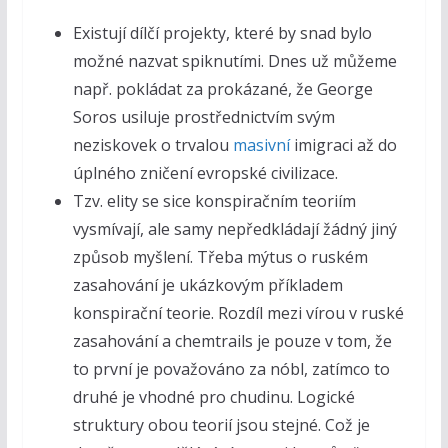
Existují dílčí projekty, které by snad bylo
možné nazvat spiknutími. Dnes už můžeme
např. pokládat za prokázané, že George
Soros usiluje prostřednictvím svým
neziskovek o trvalou
masivní
imigraci až do
úplného zničení evropské civilizace.
Tzv. elity se sice konspiračním teoriím
vysmívají, ale samy nepředkládají žádný jiný
způsob myšlení. Třeba mýtus o ruském
zasahování je ukázkovým příkladem
konspirační teorie. Rozdíl mezi vírou v ruské
zasahování a chemtrails je pouze v tom, že
to první je považováno za nóbl, zatímco to
druhé je vhodné pro chudinu. Logické
struktury obou teorií jsou stejné. Což je