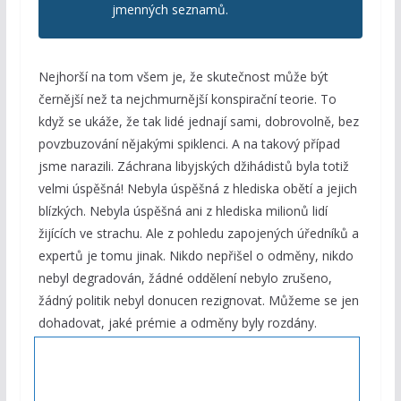
jmenných seznamů.
Nejhorší na tom všem je, že skutečnost může být
černější než ta nejchmurnější konspirační teorie. To
když se ukáže, že tak lidé jednají sami, dobrovolně, bez
povzbuzování nějakými spiklenci. A na takový případ
jsme narazili. Záchrana libyjských džihádistů byla totiž
velmi úspěšná! Nebyla úspěšná z hlediska obětí a jejich
blízkých. Nebyla úspěšná ani z hlediska milionů lidí
žijících ve strachu. Ale z pohledu zapojených úředníků a
expertů je tomu jinak. Nikdo nepřišel o odměny, nikdo
nebyl degradován, žádné oddělení nebylo zrušeno,
žádný politik nebyl donucen rezignovat. Můžeme se jen
dohadovat,
jaké prémie a odměny byly rozdány.