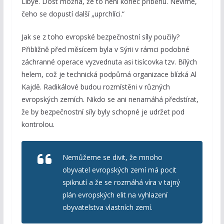
Libye. Dost možná, že to není konec příběhu. Nevíme,
čeho se dopustí další „uprchlíci.“
Jak se z toho evropské bezpečnostní síly poučily?
Přibližně před měsícem byla v Sýrii v rámci podobné
záchranné operace vyzvednuta asi tisícovka tzv. Bílých
helem, což je technická podpůrná organizace blízká Al
Kajdě. Radikálové budou rozmístěni v různých
evropských zemích. Nikdo se ani nenamáhá předstírat,
že by bezpečnostní síly byly schopné je udržet pod
kontrolou.
Nemůžeme se divit, že mnoho
obyvatel evropských zemí má pocit
spiknutí a že se rozmáhá víra v tajný
plán evropských elit na vyhlazení
obyvatelstva vlastních zemí.