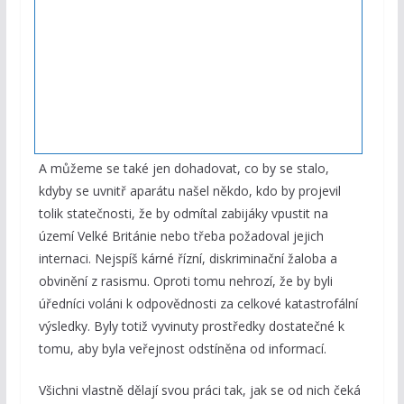
A můžeme se také jen dohadovat, co by se stalo,
kdyby se uvnitř aparátu našel někdo, kdo by projevil
tolik statečnosti, že by odmítal zabijáky vpustit na
území Velké Británie nebo třeba požadoval jejich
internaci. Nejspíš kárné řízní, diskriminační žaloba a
obvinění z rasismu. Oproti tomu nehrozí, že by byli
úředníci voláni k odpovědnosti za celkové katastrofální
výsledky. Byly totiž vyvinuty prostředky dostatečné k
tomu, aby byla veřejnost odstíněna od informací.
Všichni vlastně dělají svou práci tak, jak se od nich čeká