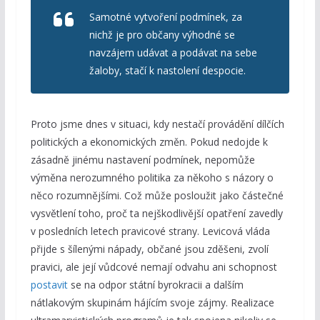
Samotné vytvoření podmínek, za
nichž je pro občany výhodné se
navzájem udávat a podávat na sebe
žaloby, stačí k nastolení despocie.
Proto jsme dnes v situaci, kdy nestačí provádění dílčích
politických a ekonomických změn. Pokud nedojde k
zásadně jinému nastavení podmínek, nepomůže
výměna nerozumného politika za někoho s názory o
něco rozumnějšími. Což může posloužit jako částečné
vysvětlení toho, proč ta nejškodlivější opatření zavedly
v posledních letech pravicové strany. Levicová vláda
přijde s šílenými nápady, občané jsou zděšeni, zvolí
pravici, ale její vůdcové nemají odvahu ani schopnost
postavit
se na odpor státní byrokracii a dalším
nátlakovým skupinám hájícím svoje zájmy. Realizace