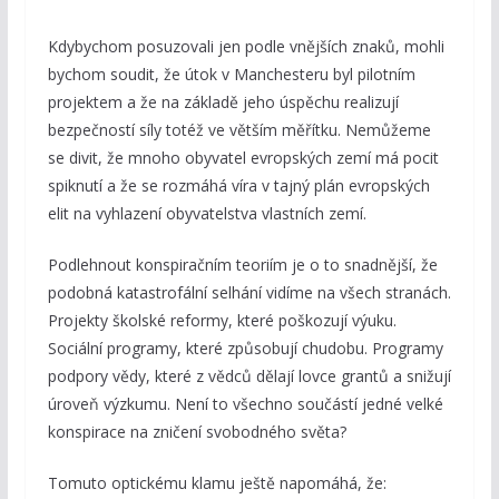
Kdybychom posuzovali jen podle vnějších znaků, mohli
bychom soudit, že útok v Manchesteru byl pilotním
projektem a že na základě jeho úspěchu realizují
bezpečností síly totéž ve větším měřítku. Nemůžeme
se divit, že mnoho obyvatel evropských zemí má pocit
spiknutí a že se rozmáhá víra v tajný plán evropských
elit na vyhlazení obyvatelstva vlastních zemí.
Podlehnout konspiračním teoriím je o to snadnější, že
podobná katastrofální selhání vidíme na všech stranách.
Projekty školské reformy, které poškozují výuku.
Sociální programy, které způsobují chudobu. Programy
podpory vědy, které z vědců dělají lovce grantů a snižují
úroveň výzkumu. Není to všechno součástí jedné velké
konspirace na zničení svobodného světa?
Tomuto optickému klamu ještě napomáhá, že: