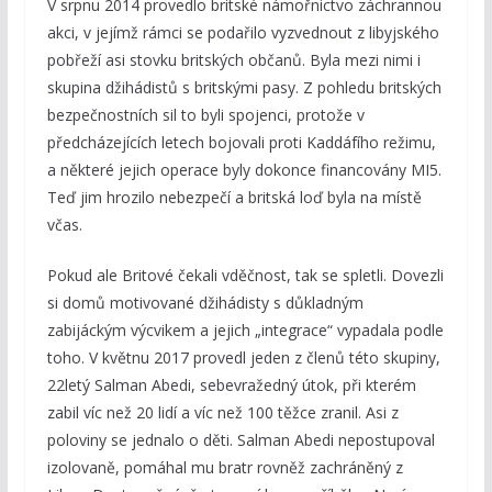
V srpnu 2014 provedlo britské námořnictvo záchrannou
akci, v jejímž rámci se podařilo vyzvednout z libyjského
pobřeží asi stovku britských občanů. Byla mezi nimi i
skupina džihádistů s britskými pasy. Z pohledu britských
bezpečnostních sil to byli spojenci, protože v
předcházejících letech bojovali proti Kaddáfího režimu,
a některé jejich operace byly dokonce financovány MI5.
Teď jim hrozilo nebezpečí a britská loď byla na místě
včas.
Pokud ale Britové čekali vděčnost, tak se spletli. Dovezli
si domů motivované džihádisty s důkladným
zabijáckým výcvikem a jejich „integrace“ vypadala podle
toho. V květnu 2017 provedl jeden z členů této skupiny,
22letý Salman Abedi, sebevražedný útok, při kterém
zabil víc než 20 lidí a víc než 100 těžce zranil. Asi z
poloviny se jednalo o děti. Salman Abedi nepostupoval
izolovaně, pomáhal mu bratr rovněž zachráněný z