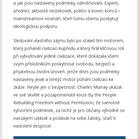
a jak jsou nastaveny podmínky odměňování. Experti,
úředníci, aktivisté neziskovek, politici a konec konců i
mainstreamoví novináři, kteří tomu všemu poskytují
ideologickou podporu.
Sledování vlastního zájmu bylo po staletí tím motorem,
který poháněl civilizaci kupředu a který hrál klíčovou roli
při vybudování jediné civilizace, které dokázala všem
svým příslušníkům poskytnout svobodu, bezpečí a
přijatelnou životní úroveň. Jenže dnes jsou podmínky
nastaveny jinak a tentýž motor pohání civilizaci ke
zkáze. Nejde jen o bezpečnost. Charles Murray ukázal
ve své skvělé a pozapomenuté knize By the People:
Rebuilding Freedom without Permission, že samotné
vytvoření podmínek, za nichž je pro občany výhodné se
navzájem udávat a podávat na sebe žaloby, stačí k
nastolení despocie.