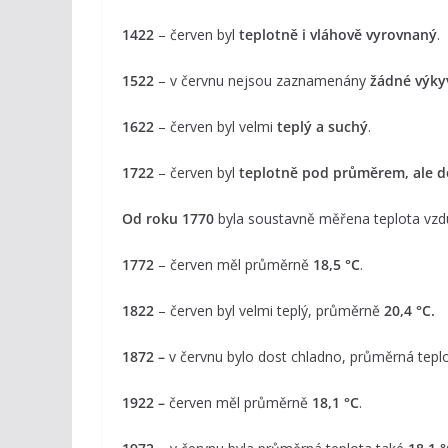
1422
– červen byl
teplotně i vláhově vyrovnaný
.
1522
– v červnu nejsou zaznamenány
žádné výky
1622
– červen byl velmi
teplý a suchý
.
1722
– červen byl
teplotně pod průměrem, ale d
Od roku 1770
byla soustavně měřena teplota vz
1772
– červen měl průměrně
18,5 °C
.
1822
– červen byl velmi teplý, průměrně
20,4 °C.
1872 –
v červnu bylo dost chladno, průměrná tepl
1922 –
červen měl průměrně
18,1 °C
.