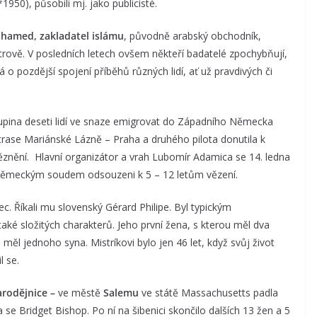
1950), působili mj. jako publicisté.
amed, zakladatel islámu
, původně arabský obchodník,
ově. V posledních letech ovšem někteří badatelé zpochybňují,
o pozdější spojení příběhů různých lidí, ať už pravdivých či
kupina deseti lidí ve snaze emigrovat do Západního Německa
na trase Mariánské Lázně – Praha a druhého pilota donutila k
uvěznění. Hlavní organizátor a vrah Lubomír Adamica se 14. ledna
73 německým soudem odsouzeni k 5 – 12 letům vězení.
ec. Říkali mu slovenský Gérard Philipe. Byl typickým
aké složitých charakterů. Jeho první žena, s kterou měl dva
ěl jednoho syna. Mistríkovi bylo jen 46 let, když svůj život
l se.
rodějnice
–
ve městě
Salemu
ve státě Massachusetts padla
 se Bridget Bishop. Po ní na šibenici skončilo dalších 13 žen a 5