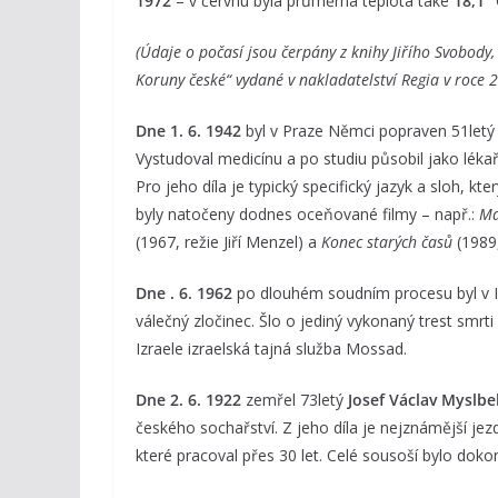
1972
– v červnu byla průměrná teplota také
18,1 °
(Údaje o počasí jsou čerpány z knihy Jiřího Svobody
Koruny české“ vydané v nakladatelství Regia v roce 
Dne 1. 6. 1942
byl v Praze Němci popraven 51let
Vystudoval medicínu a po studiu působil jako lékař 
Pro jeho díla je typický specifický jazyk a sloh, k
byly natočeny dodnes oceňované filmy – např.:
Ma
(1967, režie Jiří Menzel) a
Konec starých časů
(1989,
Dne . 6. 1962
po dlouhém soudním procesu byl v I
válečný zločinec. Šlo o jediný vykonaný trest smrti
Izraele izraelská tajná služba Mossad.
Dne 2. 6. 1922
zemřel 73letý
Josef Václav Myslbe
českého sochařství. Z jeho díla je nejznámější je
které pracoval přes 30 let. Celé sousoší bylo doko