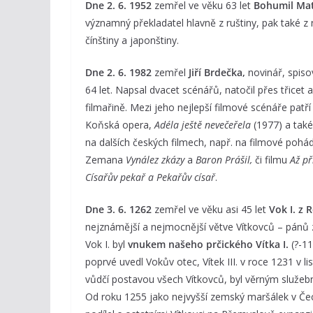
Dne 2. 6. 1952
zemřel ve věku 63 let
Bohumil Ma
významný překladatel hlavně z ruštiny, pak také z 
čínštiny a japonštiny.
Dne 2. 6. 1982
zemřel
Jiří Brdečka,
novinář, spisov
64 let. Napsal dvacet scénářů, natočil přes třicet
filmařině. Mezi jeho nejlepší filmové scénáře pat
Koňská opera,
Adéla ještě nevečeřela
(1977) a tak
na dalších českých filmech, např. na filmové poh
Zemana
Vynález zkázy
a
Baron Prášil,
či filmu
Až př
Císařův pekař a Pekařův císař
.
Dne 3. 6. 1262
zemřel ve věku asi 45 let
Vok I. z
nejznámější a nejmocnější větve Vítkovců – pánů
Vok I. byl
vnukem našeho prčického Vítka I.
(?-11
poprvé uvedl Vokův otec, Vítek III. v roce 1231 v 
vůdčí postavou všech Vítkovců, byl věrným služebn
Od roku 1255 jako nejvyšší zemský maršálek v Če