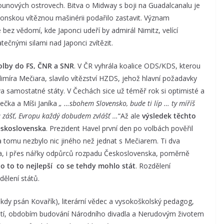
unových ostrovech. Bitva o Midway s boji na Guadalcanalu je
onskou vítěznou mašinérii podařilo zastavit. Význam
bez vědomí, kde Japonci udeří by admirál Nimitz, velící
čnými silami nad Japonci zvítězit.
olby do FS, ČNR a SNR
. V ČR vyhrála koalice ODS/KDS, kterou
imíra Mečiara, slavilo vítězství HZDS, jehož hlavní požadavky
 samostatné státy. V Čechách sice už téměř rok si optimisté a
lečka a Míši Janíka
„ …sbohem Slovensko, bude ti líp … ty míříš
ou zášť, Evropu každý dobudem zvlášť …
“Až ale
výsledek těchto
eskoslovenska
. Prezident Havel první den po volbách pověřil
 tomu nezbylo nic jiného než jednat s Mečiarem. Ti dva
ila, i přes nářky odpůrců rozpadu Československa, poměrně
lo to to nejlepší co se tehdy mohlo stát
. Rozdělení
ělení států.
ěkdy psán Kovařík), literární vědec a vysokoškolský pedagog,
toletí, obdobím budování Národního divadla a Nerudovým životem