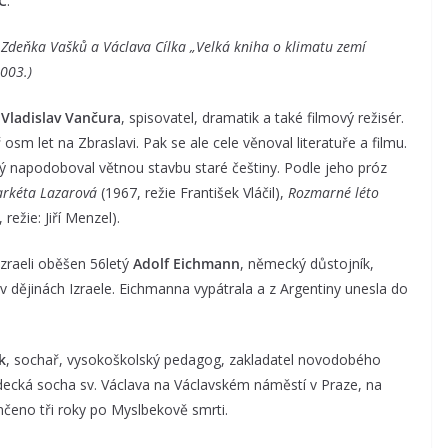
C
.
, Zdeňka Vašků a Václava Cílka „Velká kniha o klimatu zemí
2003.)
ý
Vladislav Van
č
ura
, spisovatel, dramatik a také filmový režisér.
osm let na Zbraslavi. Pak se ale cele věnoval literatuře a filmu.
terý napodoboval větnou stavbu staré češtiny. Podle jeho próz
rkéta Lazarová
(1967, režie František Vláčil),
Rozmarné léto
 režie: Jiří Menzel).
zraeli oběšen 56letý
Adolf Eichmann
, německý důstojník,
 v dějinách Izraele. Eichmanna vypátrala a z Argentiny unesla do
k
, sochař, vysokoškolský pedagog, zakladatel novodobého
zdecká socha sv. Václava na Václavském náměstí v Praze, na
nčeno tři roky po Myslbekově smrti.