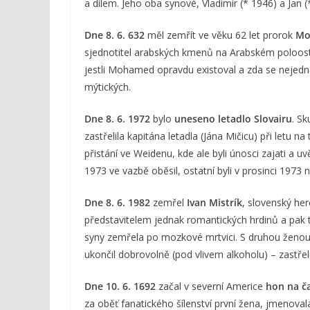
a dílem. Jeho oba synové, Vladimír (* 1946) a Jan (*
Dne 8. 6. 632
měl zemřít ve věku 62 let prorok
Moh
sjednotitel arabských kmenů na Arabském poloostr
jestli Mohamed opravdu existoval a zda se nejedná 
mýtických.
Dne 8. 6. 1972
bylo
uneseno letadlo Slovairu
. S
zastřelila kapitána letadla (Jána Mičicu) při letu 
přistání ve Weidenu, kde ale byli únosci zajati a 
1973 ve vazbě oběsil, ostatní byli v prosinci 19
Dne 8. 6. 1982
zemřel
Ivan Mistrík
, slovenský her
představitelem jednak romantických hrdinů a pak t
syny zemřela po mozkové mrtvici. S druhou ženou m
ukončil dobrovolně (pod vlivem alkoholu) – zastřeli
Dne 10. 6. 1692
začal v severní Americe
hon na ča
za oběť fanatického šílenství první žena, jmenovala