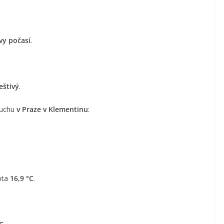
vy počasí
.
eštivý
.
duchu
v Praze v Klementinu
:
ota
16,9 °C
.