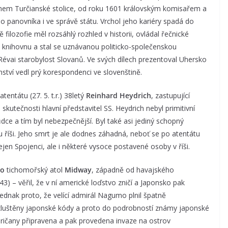
anem Turčianské stolice, od roku 1601 královským komisařem a
o panovníka i ve správě státu. Vrchol jeho kariéry spadá do
lozofie měl rozsáhlý rozhled v historii, ovládal řečnické
u knihovnu a stal se uznávanou politicko-společenskou
 Révai starobylost Slovanů. Ve svých dílech prezentoval Uhersko
tví vedl prý korespondenci ve slovenštině.
entátu (27. 5. t.r.) 38letý
Reinhard Heydrich
, zastupující
skutečnosti hlavní představitel SS. Heydrich nebyl primitivní
vůdce a tím byl nebezpečnější. Byl také asi jediný schopný
ou říši. Jeho smrt je ale dodnes záhadná, neboť se po atentátu
nejen Spojenci, ale i některé vysoce postavené osoby v říši.
 o
tichomořský atol
Midway
, západně od havajského
3) – věřil, že v ní americké loďstvo zničí a Japonsko pak
 Jednak proto, že velící admirál Nagumo plnil špatně
ozluštěny japonské kódy a proto do podrobností známy japonské
meričany připravena a pak provedena invaze na ostrov