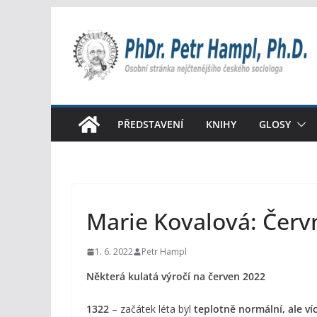
Přeskočit
na
obsah
PŘEDSTAVENÍ
KNIHY
GLOSY
Marie Kovalová: Červ
1. 6. 2022
Petr Hampl
Některá kulatá výročí na červen 2022
1322
– začátek léta byl
teplotně normální, ale ví