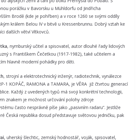
i do alpských zemí a táhl po boku Přemysla do Pobaltí. S
nou porážku v Bavorsku u Mühldorfu od Jindřicha
yšším Brodě (kde je pohřben) a v roce 1260 se svými oddíly
ským králem Belou IV v bitvě u Kressenbrunnu. Dobrý vztah ke
íci dalších větví Vítkovců.
etka
, nymburský učitel a spisovatel, autor dlouhé řady lidových
říbuzný s Františkem Čečetkou (1917-1982), také učitelem a
cím hlavně moderní pohádky pro děti.
ch
, strojní a elektrotechnický inženýr, radiotechnik, vynálezce
PRP-1 KOPÁČ, RAMONA a TAMARA, je VĚRA již čtvrtou generací
lice. Každý z uvedených typů má svoji konkrétní technologii,
ečným znakem je možnost určování polohy zdroje
ystému často nesprávně píše jako „pasivním radaru“. Jestliže
teré Česká republika dosud představuje světovou jedničku, pak
ai
, uherský šlechtic, zemský hodnostář, voják, spisovatel,