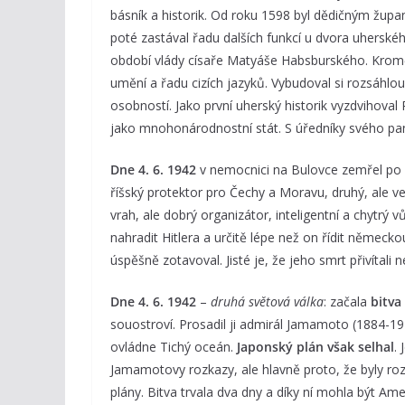
básník a historik. Od roku 1598 byl dědičným žup
poté zastával řadu dalších funkcí u dvora uherskéh
období vlády císaře Matyáše Habsburského. Kromě fi
umění a řadu cizích jazyků. Vybudoval si rozsáhlo
osobností. Jako první uherský historik vyzdvihoval
jako mnohonárodnostní stát. S úředníky svého pans
Dne 4. 6. 1942
v nemocnici na Bulovce zemřel po at
říšský protektor pro Čechy a Moravu, druhý, ale ve 
vrah, ale dobrý organizátor, inteligentní a chytrý 
nahradit Hitlera a určitě lépe než on řídit německ
úspěšně zotavoval. Jisté je, že jeho smrt přivítali 
Dne 4. 6. 1942
–
druhá světová válka
: začala
bitva
souostroví. Prosadil ji admirál Jamamoto (1884-194
ovládne Tichý oceán.
Japonský plán však selhal
.
Jamamotovy rozkazy, ale hlavně proto, že byly r
plány. Bitva trvala dva dny a díky ní mohla být A