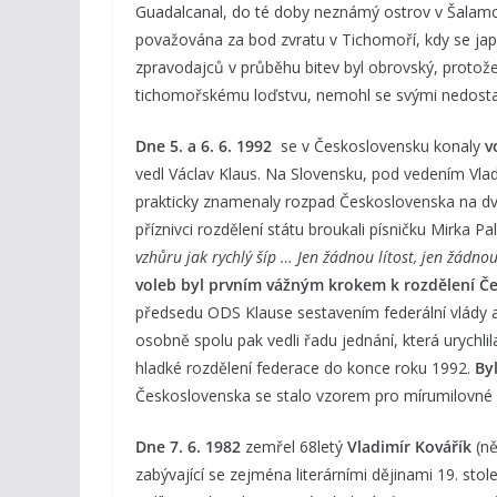
Guadalcanal, do té doby neznámý ostrov v Šalamo
považována za bod zvratu v Tichomoří, kdy se jap
zpravodajců v průběhu bitev byl obrovský, protože 
tichomořskému loďstvu, nemohl se svými nedostate
Dne 5. a 6. 6. 1992
se v Československu konaly
v
vedl Václav Klaus. Na Slovensku, pod vedením Vlad
prakticky znamenaly rozpad Československa na dva
příznivci rozdělení státu broukali písničku Mirka Pa
vzhůru jak rychlý šíp … Jen žádnou lítost, jen žádn
voleb byl prvním vážným krokem k rozdělení Č
předsedu ODS Klause sestavením federální vlády a
osobně spolu pak vedli řadu jednání, která urychl
hladké rozdělení federace do konce roku 1992.
By
Československa se stalo vzorem pro mírumilovné d
Dne 7. 6. 1982
zemřel 68letý
Vladimír Kovářík
(n
zabývající se zejména literárními dějinami 19. s