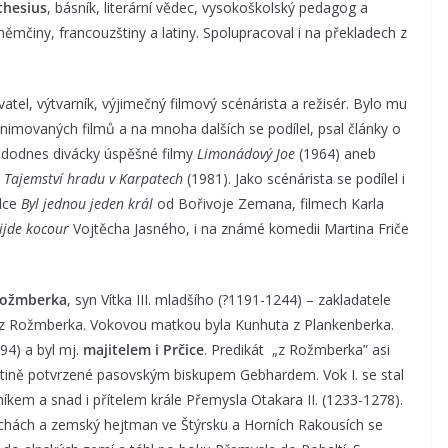
thesius
, básník, literární vědec, vysokoškolský pedagog a
němčiny, francouzštiny a latiny. Spolupracoval i na překladech z
atel, výtvarník, výjimečný filmový scénárista a režisér. Bylo mu
 animovaných filmů a na mnoha dalších se podílel, psal články o
ří dodnes divácky úspěšné filmy
Limonádový Joe
(1964) aneb
é
Tajemství hradu v Karpatech
(1981). Jako scénárista se podílel i
ádce
Byl jednou jeden král
od Bořivoje Zemana, filmech Karla
ijde kocour
Vojtěcha Jasného, i na známé komedii Martina Friče
 Rožmberka
, syn Vítka III. mladšího (?1191-1244) – zakladatele
 z Rožmberka. Vokovou matkou byla Kunhuta z Plankenberka.
94) a byl mj.
majitelem i Prčice
. Predikát „z Rožmberka” asi
listině potvrzené pasovským biskupem Gebhardem. Vok I. se stal
íkem a snad i přítelem krále Přemysla Otakara II. (1233-1278).
chách a zemský hejtman ve Štýrsku a Horních Rakousích se