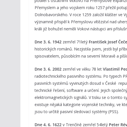
podílel s ostatními Vítkovci na Přemyslově expanz
Přemyslem a jeho vojskem roku 1257 přežil potup
Dolnobavorského. V roce 1259 založil klášter ve V
významně přispěl k Přemyslovu vítězství nad uher
králi již bohužel neměli Vokovi nástupci ani příslušn
Dne 3. 6. 1942
zemřel 71letý
František Josef Čeč
historických románů. Nezjistila jsem, jestli byl p
spisovatelem, působícím na severní Moravě a píší
Dne 3. 6. 2002
zemřel ve věku 78 let
Vlastimil Pe
radiotechnického pasivního systému. Po typech 
pasivních systémů vyvinutých dosud v České repub
technické řešení, software a určení. Jejich spol
elektromagnetických signálů. V tisku se o tomto s
existuje nějaká kategorie vojenské techniky, ve k
jsou to určitě pasivní sledovací systémy (PSS).
Dne 4. 6. 1622
v Trenčíně zemřel 54letý
Peter Rév