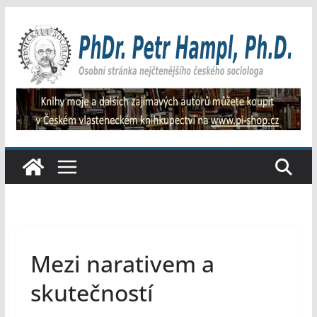
Přeskočit
na
obsah
Mezi narativem a
skutečností