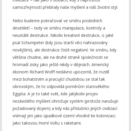
samozřejmostí přebíraly naše myšlení a náš životní styl.
Nebo budeme pokračovat ve směru posledních
desetiletí – tedy ve směru manipulace, kontroly a
neustálé destrukce. Nikoliv kreativní destrukce, o jaké
psal Schumpeter (kdy jsou starší věci nahrazovány
novějšími), ale destrukce čistě negativní. Ve směru, kdy
většina chudne, ale na druhé straně společnosti se
hromadí zisky jako ještě nikdy v dějinách. Americký
ekonom Richard Wolff nedávno upozornil, že rozdíl
mezi bohatstvím a pracující chudobou se stal tak
obrovským, že to odpovídá poměrům starověkého
Egypta. A je to také svět, kde jakýkoliv projev
nezávislého myšlení ohrožuje systém (protože narušuje
požadovaný dojem) a kdy nás příslušníci jiných civilizací
vnímají jen jako úpadkové území vhodné ke kolonizaci.
Jako takovou Horní Voltu s raketami.