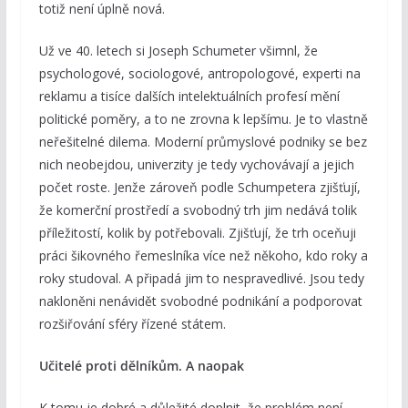
totiž není úplně nová.
Už ve 40. letech si Joseph Schumeter všimnl, že
psychologové, sociologové, antropologové, experti na
reklamu a tisíce dalších intelektuálních profesí mění
politické poměry, a to ne zrovna k lepšímu. Je to vlastně
neřešitelné dilema. Moderní průmyslové podniky se bez
nich neobejdou, univerzity je tedy vychovávají a jejich
počet roste. Jenže zároveň podle Schumpetera zjišťují,
že komerční prostředí a svobodný trh jim nedává tolik
příležitostí, kolik by potřebovali. Zjišťují, že trh oceňuji
práci šikovného řemeslníka více než někoho, kdo roky a
roky studoval. A připadá jim to nespravedlivé. Jsou tedy
nakloněni nenávidět svobodné podnikání a podporovat
rozšiřování sféry řízené státem.
Učitelé proti dělníkům. A naopak
K tomu je dobré a důležité doplnit, že problém není