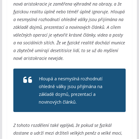
nová aristokracie je zaměřena výhradně na obrazy, a že
fyzickou realitu úplně nebo téměř úplně ignoruje. Hloupá
a nesmyslná rozhodnutí ohledně války jsou přijímána na
základě dojmů, prezentací a novinových článků. A cílem
válečných operací je vytvořit krásné články, videa a posty
a na sociálních sítích. Že ve fyzické realitě dochází munice
a zbytečně umírají desetitisíce lidí, to se už do myšlení
nové aristokracie nevejde.
Hloupá a nesmyslná rozhodnutí
ohledně války jsou přijímána na
základě dojmů, prezentací a
novinových článků.
Z tohoto rozdělení také vyplývá, že pokud se fyzikál
dostane a udrží mezi držiteli velkých peněz a velké moci,