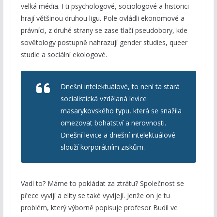
velká média. I ti psychologové, sociologové a historici
hrají většinou druhou ligu. Pole ovládli ekonomové a
právníci, z druhé strany se zase tlačí pseudobory, kde
sovětology postupně nahrazují gender studies, queer
studie a sociální ekologové.
Dnešní intelektuálové, to není ta stará
socialistická vzdělaná levice
masarykovského typu, která se snažila
omezovat bohatství a nerovnosti.
Dnešní levice a dnešní intelektuálové
slouží korporátním ziskům.
Vadí to? Máme to pokládat za ztrátu? Společnost se
přece vyvíjí a elity se také vyvíjejí. Jenže on je tu
problém, který výborně popisuje profesor Budil ve