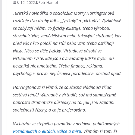
8. 12. 2022
Petr Hampl
„Britská novinářka a socioložka Marry Harringtonová
rozlišuje dva druhy lidí – „fyzikály“ a „virtuály“. Fyzikálové
se zabývají něčím, co fyzicky existuje, třeba výrobou,
stavebnictvím, zemědělstvím nebo takovými službami, kdy
před vás něco položí na stůl nebo vám třeba ostříhají
vlasy. Něco se děje fyzicky. Virtuálové působí ve
virtuálním světě, kde jsou ovlivňovány lidské mysli, ale
nevzniká nic hmotného. Třeba finance, reklama,
psychologie, právo, nejrůznější poradenství, obchod apod.
Harringtonová si všímá, že současná vládnoucí třída
sestává téměř výhradně z virtuálů, což má samozřejmě
naprosto dramatické důsledky na to, jak jsou západní
společnosti řízeny, a co je preferováno.
Vycházím ze stejného poznatku v nedávno publikovaných
Poznámkách o elitách, válce a míru
. Všímám si tam, že