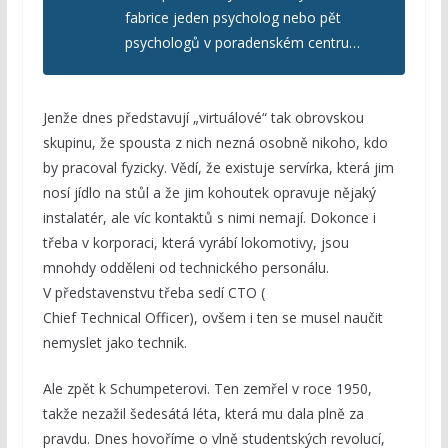
fabrice jeden psycholog nebo pět
psychologů v poradenském centru…
Jenže dnes představují „virtuálové“ tak obrovskou
skupinu, že spousta z nich nezná osobně nikoho, kdo
by pracoval fyzicky. Vědí, že existuje servírka, která jim
nosí jídlo na stůl a že jim kohoutek opravuje nějaký
instalatér, ale víc kontaktů s nimi nemají. Dokonce i
třeba v korporaci, která vyrábí lokomotivy, jsou
mnohdy odděleni od technického personálu.
V představenstvu třeba sedí CTO (
Chief Technical Officer), ovšem i ten se musel naučit
nemyslet jako technik.
Ale zpět k Schumpeterovi. Ten zemřel v roce 1950,
takže nezažil šedesátá léta, která mu dala plně za
pravdu. Dnes hovoříme o vlně studentských revolucí,