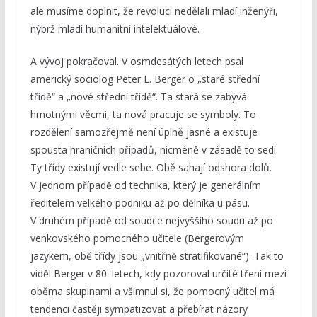
ale musíme doplnit, že revoluci nedělali mladí inženýři,
nýbrž mladí humanitní intelektuálové.
A vývoj pokračoval. V osmdesátých letech psal
americký sociolog Peter L. Berger o „staré střední
třídě“ a „nové střední třídě“. Ta stará se zabývá
hmotnými věcmi, ta nová pracuje se symboly. To
rozdělení samozřejmě není úplně jasné a existuje
spousta hraničních případů, nicméně v zásadě to sedí.
Ty třídy existují vedle sebe. Obě sahají odshora dolů.
V jednom případě od technika, který je generálním
ředitelem velkého podniku až po dělníka u pásu.
V druhém případě od soudce nejvyššího soudu až po
venkovského pomocného učitele (Bergerovým
jazykem, obě třídy jsou „vnitřně stratifikované“). Tak to
viděl Berger v 80. letech, kdy pozoroval určité tření mezi
oběma skupinami a všimnul si, že pomocný učitel má
tendenci častěji sympatizovat a přebírat názory