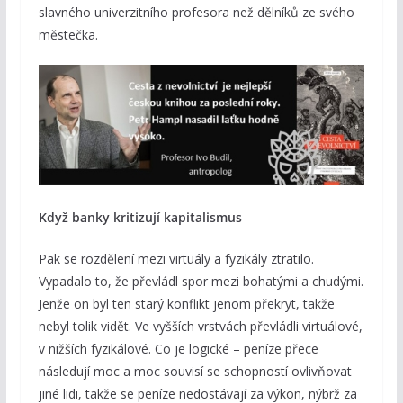
slavného univerzitního profesora než dělníků ze svého
městečka.
Když banky kritizují kapitalismus
Pak se rozdělení mezi virtuály a fyzikály ztratilo.
Vypadalo to, že převládl spor mezi bohatými a chudými.
Jenže on byl ten starý konflikt jenom překryt, takže
nebyl tolik vidět. Ve vyšších vrstvách převládli virtuálové,
v nižších fyzikálové. Co je logické – peníze přece
následují moc a moc souvisí se schopností ovlivňovat
jiné lidi, takže se peníze nedostávají za výkon, nýbrž za