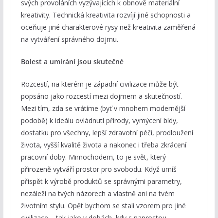
svých provoláních vyzývajících k obnově materiální
kreativity. Technická kreativita rozvíjí jiné schopnosti a
oceňuje jiné charakterové rysy než kreativita zaměřená
na vytváření správného dojmu.
Bolest a umírání jsou skutečné
Rozcestí, na kterém je západní civilizace může být
popsáno jako rozcestí mezi dojmem a skutečností.
Mezi tím, zda se vrátíme (byť v mnohem modernější
podobě) k ideálu ovládnutí přírody, vymýcení bídy,
dostatku pro všechny, lepší zdravotní péči, prodloužení
života, vyšší kvalitě života a nakonec i třeba zkrácení
pracovní doby. Mimochodem, to je svět, který
přirozeně vytváří prostor pro svobodu. Když umíš
přispět k výrobě produktů se správnými parametry,
nezáleží na tvých názorech a vlastně ani na tvém
životním stylu. Opět bychom se stali vzorem pro jiné
civilizace – tak jako v dobách, kdy s naprostou