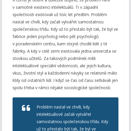
v samotné existenci intelektuálů. Ti v západní
společnosti existovali už tisíc let předtím. Problém
nastal ve chvíli, kdy začali vytvářet samostatnou
společenskou třídu. Kdy už to přestalo být tak, že byl ve
fabrice jeden psycholog nebo pět psychologů
v poradenském centru, kam stejně chodili lidé z té
fabriky. A kdy v celé zemi existovala jedna univerzita se
stovkou učitelů. Za takových podmínek měli
intelektuálové speciální vědomosti, ale jejich kultura,
vkus, životní styl a každodenní návyky se relativně málo
lišily od ostatních lidí. I když se čas od času setkávali jen
spolu třeba v rámci nějaké sociologické společnosti.
Problém nastal ve chvíli, kdy
intelektuálové začali vytvářet
samostatnou společenskou třídu. Kdy
už to přestalo být tak, že byl ve