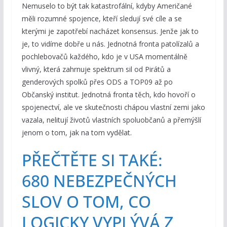
Nemuselo to být tak katastrofální, kdyby Američané
měli rozumné spojence, kteří sledují své cíle a se
kterými je zapotřebí nacházet konsensus. Jenže jak to
je, to vidíme dobře u nás. Jednotná fronta patolízalů a
pochlebovačů každého, kdo je v USA momentálně
vlivný, která zahrnuje spektrum sil od Pirátů a
genderových spolků přes ODS a TOP09 až po
Občanský institut. Jednotná fronta těch, kdo hovoří o
spojenectví, ale ve skutečnosti chápou vlastní zemi jako
vazala, nelitují životů vlastních spoluobčanů a přemýšlí
jenom o tom, jak na tom vydělat.
PŘEČTĚTE SI TAKÉ:
680 NEBEZPEČNÝCH
SLOV O TOM, CO
LOGICKY VYPLÝVÁ Z