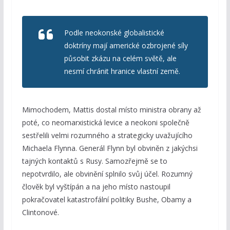
Podle neokonské globalistické
doktríny mají americké ozbrojené síly
působit zkázu na celém světě, ale
nesmí chránit hranice vlastní země.
Mimochodem, Mattis dostal místo ministra obrany až
poté, co neomarxistická levice a neokoni společně
sestřelili velmi rozumného a strategicky uvažujícího
Michaela Flynna. Generál Flynn byl obviněn z jakýchsi
tajných kontaktů s Rusy. Samozřejmě se to
nepotvrdilo, ale obvinění splnilo svůj účel. Rozumný
člověk byl vyštípán a na jeho místo nastoupil
pokračovatel katastrofální politiky Bushe, Obamy a
Clintonové.