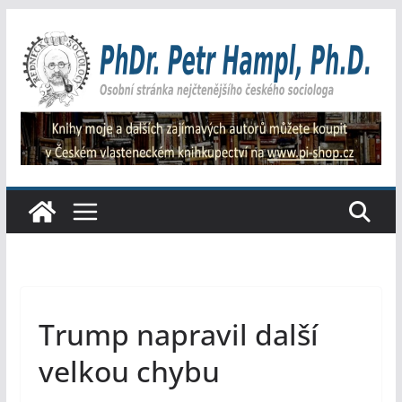
Přeskočit
na
obsah
Trump napravil další
velkou chybu