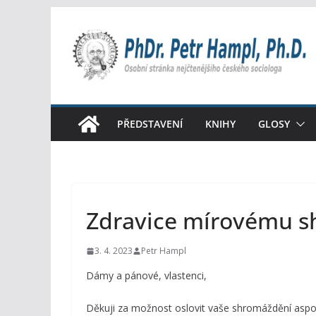
Přeskočit
na
obsah
PŘEDSTAVENÍ
KNIHY
GLOSY
Zdravice mírovému s
3. 4. 2023
Petr Hampl
Dámy a pánové, vlastenci,
Děkuji za možnost oslovit vaše shromáždění asp