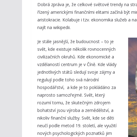
Dobrá zpráva je, že celkové světové trendy na str
řízený americkými finančními elitami začíná být minu
aristokracie. Kolabuje i tzv. ekonomika služeb a n
najít na wikipedii.
Je stále jasnější, že budoucnost – to je
svět, kde existuje několik rovnocenných
civilizačních okruhů. Kde ekonomické a
vzdělaností centrum je v Číně. Kde vlády
jednotlivých států sledují svoje zájmy a
regulují podle toho svá národní
hospodářství, a kde je to pokládáno za
naprosto samozřejmé. Svět, který
rozumí tomu, že skutečným zdrojem
bohatství jsou výroba a zemědělství, a
nikoliv finanční služby. Svět, kde se děti
neučí podle metod 19. století, ale využití
nových psychologických poznatků jim