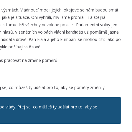
 výsměch. Vládnoucí moc i jejich lokajové se nám budou smát
 jaká je situace. Oni vyhráli, my jsme prohráli. Ta stejná
a k tomu drží všechny nevolené pozice. Parlamentní volby jen
 hlasů. V senátních volbách vládní kandidáti už poměrně jasně.
ndidáta drtivě. Pan Fiala a jeho kumpáni se mohou cítit jako po
ykle počínají vítězové.
čas pracovat na změně poměrů.
 se, co můžeš ty udělat pro to, aby se poměry změnily.
 vlády. Ptej se, co můžeš ty udělat pro to, aby se