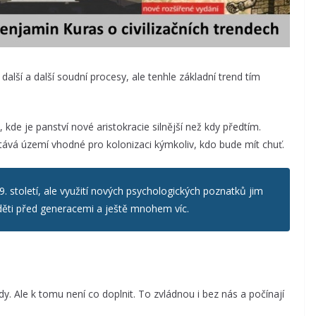
alší a další soudní procesy, ale tenhle základní trend tím
, kde je panství nové aristokracie silnější než kdy předtím.
stává území vhodné pro kolonizaci kýmkoliv, kdo bude mít chuť.
9. století, ale využití nových psychologických poznatků jim
děti před generacemi a ještě mnohem víc.
. Ale k tomu není co doplnit. To zvládnou i bez nás a počínají