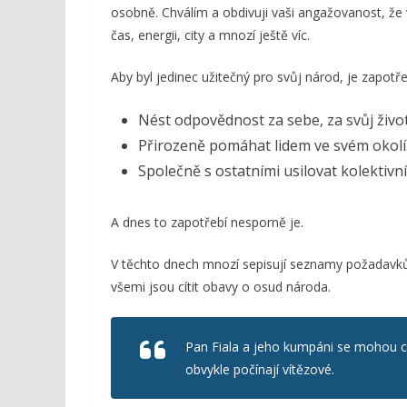
osobně. Chválím a obdivuji vaši angažovanost, že 
čas, energii, city a mnozí ještě víc.
Aby byl jedinec užitečný pro svůj národ, je zapotře
Nést odpovědnost za sebe, za svůj život 
Přirozeně pomáhat lidem ve svém okolí
Společně s ostatními usilovat kolektivní
A dnes to zapotřebí nesporně je.
V těchto dnech mnozí sepisují seznamy požadavk
všemi jsou cítit obavy o osud národa.
Pan Fiala a jeho kumpáni se mohou cíti
obvykle počínají vítězové.