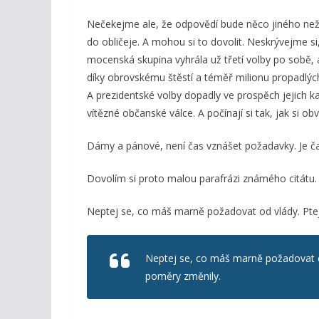
Nečekejme ale, že odpovědí bude něco jiného než
do obličeje. A mohou si to dovolit. Neskrývejme si,
mocenská skupina vyhrála už třetí volby po sobě, 
díky obrovskému štěstí a téměř milionu propadlých
A prezidentské volby dopadly ve prospěch jejich ka
vítězné občanské válce. A počínají si tak, jak si obv
Dámy a pánové, není čas vznášet požadavky. Je 
Dovolím si proto malou parafrázi známého citátu.
Neptej se, co máš marně požadovat od vlády. Ptej
Neptej se, co máš marně požadovat od
poměry změnily.