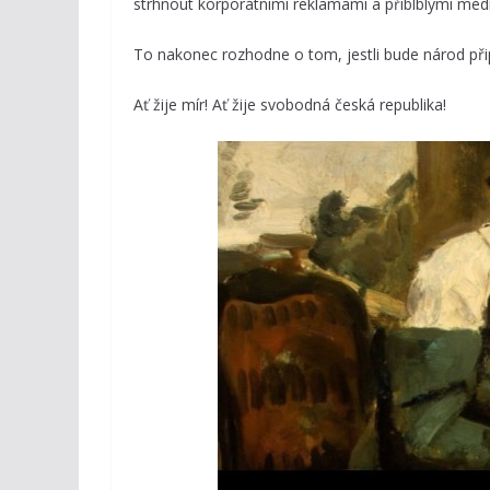
strhnout korporátními reklamami a přiblblými médi
To nakonec rozhodne o tom, jestli bude národ př
Ať žije mír! Ať žije svobodná česká republika!