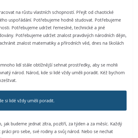
covat na růstu vlastních schopností. Přejít od chaotické
jiného uspořádání. Potřebujeme hodně studovat. Potřebujeme
nosti. Potřebujeme udržet řemeslné, technické a jiné
vidovány. Potřebujeme udržet znalost pravdivých národních dějin,
achránit znalost matematiky a přírodních věd, dnes na školách
ro mnoho lidí stále obtížnější sehnat prostředky, aby se mohli
evnatý národ. Národ, kde si lidé vždy uměli poradit. Kéž bychom
ozeštvat.
 si lidé vždy uměli poradit.
 jak budeme jednat zítra, pozítří, za týden a za měsíc. Každý
práci pro sebe, své rodiny a svůj národ. Nebo se nechat