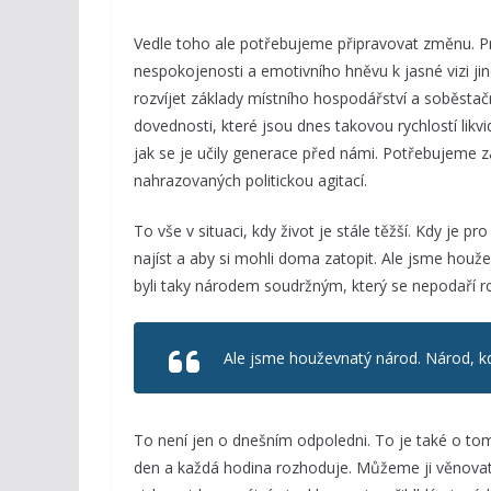
Vedle toho ale potřebujeme připravovat změnu. Pra
nespokojenosti a emotivního hněvu k jasné vizi 
rozvíjet základy místního hospodářství a soběstač
dovednosti, které jsou dnes takovou rychlostí lik
jak se je učily generace před námi. Potřebujeme z
nahrazovaných politickou agitací.
To vše v situaci, kdy život je stále těžší. Kdy je p
najíst a aby si mohli doma zatopit. Ale jsme houž
byli taky národem soudržným, který se nepodaří r
Ale jsme houževnatý národ. Národ, kde
To není jen o dnešním odpoledni. To je také o tom,
den a každá hodina rozhoduje. Můžeme ji věnovat 