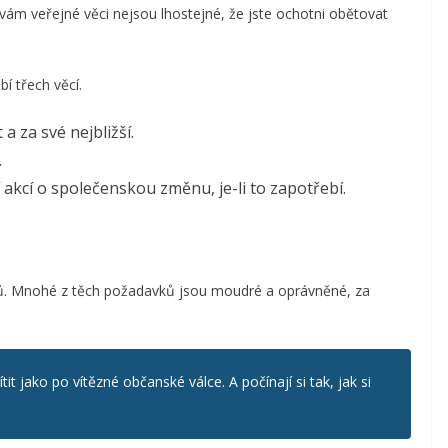
vám veřejné věci nejsou lhostejné, že jste ochotni obětovat
bí třech věcí.
a za své nejbližší.
.
 akcí o společenskou změnu, je-li to zapotřebí.
ů. Mnohé z těch požadavků jsou moudré a oprávněné, za
t jako po vítězné občanské válce. A počínají si tak, jak si