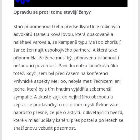
Opravdu se proti tomu stavějí ženy?
Stačí připomenout třeba předsedkyni Unie rodinných
advokátů Danielu Kovářovou, která opakovaně a
naléhavě varovala, že kampaně typu MeToo zhoršují
šance žen najít uspokojivého partnera. A která také
připomněla, že žena musí být připravena zvládnout i
nežádoucí pozornost. Paní docentka Janáčková říká
totéž. Když jsem byl před časem na konferenci
Právnické aspekty MeToo, nebyla mezi řečnicemi ani
jedna, která by s tím hnutím vyjádřila sebemenší
sympatie. A zkuste zajít do nejbližšího obchodu a
zeptat se prodavačky, co si o tom myslí. Řekne vám
naprosto přesně, že jde o aktivitu odkvétajících hvězd,
které v mládí udělaly kariéru přes postel a po letech se
snaží znovu vzbudit pozornost.