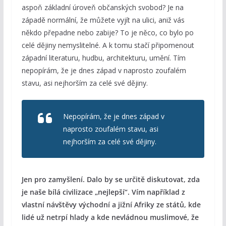
aspoň základní úroveň občanských svobod? Je na
západě normální, že můžete vyjít na ulici, aniž vás
někdo přepadne nebo zabije? To je něco, co bylo po
celé dějiny nemyslitelné. A k tomu stačí připomenout
západní literaturu, hudbu, architekturu, umění. Tím
nepopírám, že je dnes západ v naprosto zoufalém
stavu, asi nejhorším za celé své dějiny.
Nepopírám, že je dnes západ v
naprosto zoufalém stavu, asi
nejhorším za celé své dějiny.
Jen pro zamyšlení. Dalo by se určitě diskutovat, zda
je naše bílá civilizace „nejlepší“. Vím například z
vlastní návštěvy východní a jižní Afriky ze států, kde
lidé už netrpí hlady a kde nevládnou muslimové, že