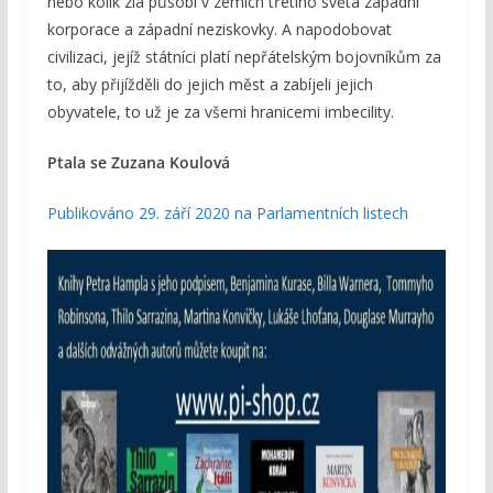
nebo kolik zla působí v zemích třetího světa západní
korporace a západní neziskovky. A napodobovat
civilizaci, jejíž státníci platí nepřátelským bojovníkům za
to, aby přijížděli do jejich měst a zabíjeli jejich
obyvatele, to už je za všemi hranicemi imbecility.
Ptala se Zuzana Koulová
Publikováno 29. září 2020 na Parlamentních listech