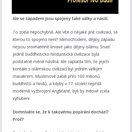
Ale se západem jsou spojeny také války a násilí.
To zcela nepochybně. Ale víte o nějaké jiné civilizaci, se
kterou to spojeno není? Mimochodem, dějiny západu
nejsou srovnatelně krvavé jako dějiny islámu. Snad
jedině buddhisticko-hinduistická civilizace byla
podstatně méně násilná. Ale zaplatila tím, že jejich
kontakt s islámskou civilizací byl jedním velkým
masakrem. Muslimové zabili přes 100 milionů
buddhistů a hindů, a kdyby v 17. století nepřišli
moderně vyzbrojení Angličané, byli by Indové zcela
vyhubeni.
Domníváte se, že k takovému popírání dochází?
Proč?