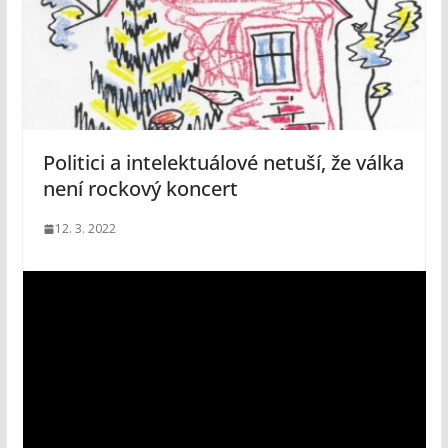
Politici a intelektuálové netuší, že válka
není rockový koncert
12. 3. 2022
V
i
d
e
o
p
ř