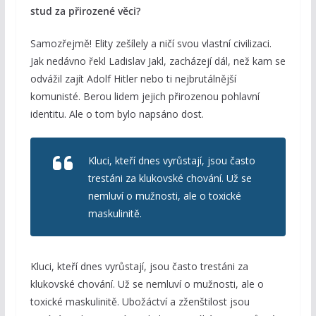
stud za přirozené věci?
Samozřejmě! Elity zešílely a ničí svou vlastní civilizaci.
Jak nedávno řekl Ladislav Jakl, zacházejí dál, než kam se
odvážil zajít Adolf Hitler nebo ti nejbrutálnější
komunisté. Berou lidem jejich přirozenou pohlavní
identitu. Ale o tom bylo napsáno dost.
Kluci, kteří dnes vyrůstají, jsou často
trestáni za klukovské chování. Už se
nemluví o mužnosti, ale o toxické
maskulinitě.
Kluci, kteří dnes vyrůstají, jsou často trestáni za
klukovské chování. Už se nemluví o mužnosti, ale o
toxické maskulinitě. Ubožáctví a zženštilost jsou