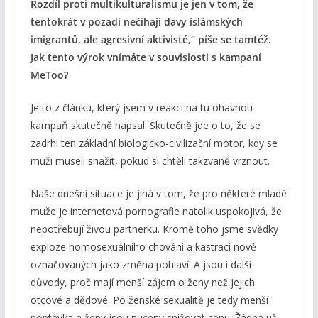
Rozdíl proti multikulturalismu je jen v tom, že
tentokrát v pozadí nečíhají davy islámských
imigrantů, ale agresivní aktivisté,“ píše se tamtéž.
Jak tento výrok vnímáte v souvislosti s kampaní
MeToo?
Je to z článku, který jsem v reakci na tu ohavnou
kampaň skutečně napsal. Skutečně jde o to, že se
zadrhl ten základní biologicko-civilizační motor, kdy se
muži museli snažit, pokud si chtěli takzvaně vrznout.
Naše dnešní situace je jiná v tom, že pro některé mladé
muže je internetová pornografie natolik uspokojivá, že
nepotřebují živou partnerku. Kromě toho jsme svědky
exploze homosexuálního chování a kastrací nově
označovaných jako změna pohlaví. A jsou i další
důvody, proč mají menší zájem o ženy než jejich
otcové a dědové. Po ženské sexualitě je tedy menší
poptávka a ženy jsou nuceny snižovat cenu. Žádná už