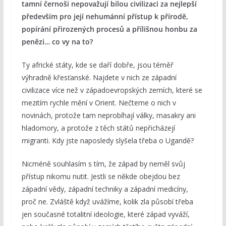
tamní černoši nepovažují bílou civilizaci za nejlepší
především pro její nehumánní přístup k přírodě,
popírání přirozených procesů a přílišnou honbu za
penězi… co vy na to?
Ty africké státy, kde se daří dobře, jsou téměř
výhradně křesťanské. Najdete v nich ze západní
civilizace více než v západoevropských zemích, které se
mezitím rychle mění v Orient. Nečteme o nich v
novinách, protože tam neprobíhají války, masakry ani
hladomory, a protože z těch států nepřicházejí
migranti. Kdy jste naposledy slyšela třeba o Ugandě?
Nicméně souhlasím s tím, že západ by neměl svůj
přístup nikomu nutit. Jestli se někde obejdou bez
západní vědy, západní techniky a západní medicíny,
proč ne. Zvláště když uvážíme, kolik zla působí třeba
jen současné totalitní ideologie, které západ vyváží,