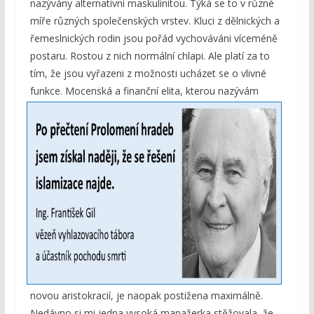
nazývány alternativní maskulinitou. Týká se to v různé
míře různých společenských vrstev. Kluci z dělnických a
řemeslnických rodin jsou pořád vychováváni víceméně
postaru. Rostou z nich normální chlapi. Ale platí za to
tím, že jsou vyřazeni z možnosti ucházet se o vlivné
funkce. Mocenská a
finanční elita, kterou nazývám
novou aristokracií, je naopak postižena maximálně.
Nedávno si mi jedna vysoká manažerka stěžovala, že