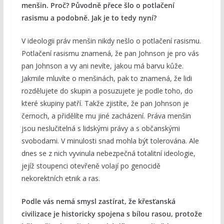
menšin. Proč? Původně přece šlo o potlačení
rasismu a podobně. Jak je to tedy nyní?
V ideologii práv menšin nikdy nešlo o potlačení rasismu.
Potlačení rasismu znamená, že pan Johnson je pro vás
pan Johnson a vy ani nevíte, jakou má barvu kůže.
Jakmile mluvíte o menšinách, pak to znamená, že lidi
rozdělujete do skupin a posuzujete je podle toho, do
které skupiny patří. Takže zjistíte, že pan Johnson je
černoch, a přidělíte mu jiné zacházení. Práva menšin
jsou neslučitelná s lidskými právy a s občanskými
svobodami. V minulosti snad mohla být tolerována. Ale
dnes se z nich vyvinula nebezpečná totalitní ideologie,
jejíž stoupenci otevřeně volají po genocidě
nekorektních etnik a ras.
Podle vás nemá smysl zastírat, že křesťanská
civilizace je historicky spojena s bílou rasou, protože