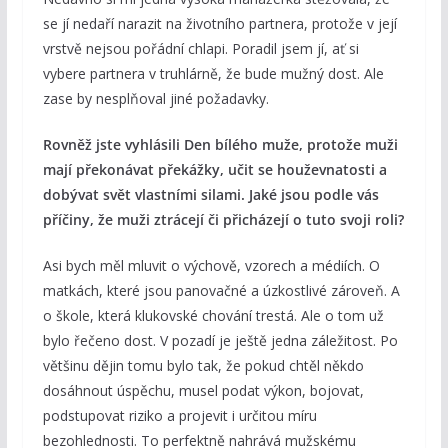
se jí nedaří narazit na životního partnera, protože v její
vrstvě nejsou pořádní chlapi. Poradil jsem jí, ať si
vybere partnera v truhlárně, že bude mužný dost. Ale
zase by nesplňoval jiné požadavky.
Rovněž jste vyhlásili Den bílého muže, protože muži
mají překonávat překážky, učit se houževnatosti a
dobývat svět vlastními silami. Jaké jsou podle vás
příčiny, že muži ztrácejí či přicházejí o tuto svoji roli?
Asi bych měl mluvit o výchově, vzorech a médiích. O
matkách, které jsou panovačné a úzkostlivé zároveň. A
o škole, která klukovské chování trestá. Ale o tom už
bylo řečeno dost. V pozadí je ještě jedna záležitost. Po
většinu dějin tomu bylo tak, že pokud chtěl někdo
dosáhnout úspěchu, musel podat výkon, bojovat,
podstupovat riziko a projevit i určitou míru
bezohlednosti. To perfektně nahrává mužskému