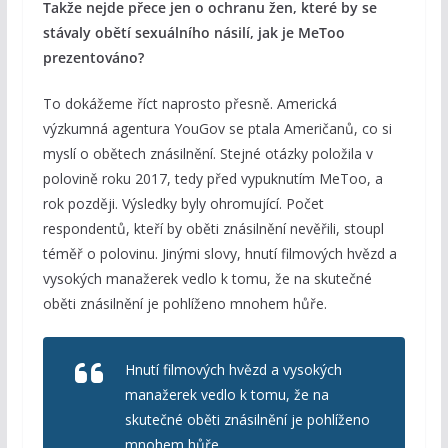
Takže nejde přece jen o ochranu žen, které by se
stávaly obětí sexuálního násilí, jak je MeToo
prezentováno?
To dokážeme říct naprosto přesně. Americká
výzkumná agentura YouGov se ptala Američanů, co si
myslí o obětech znásilnění. Stejné otázky položila v
polovině roku 2017, tedy před vypuknutím MeToo, a
rok později. Výsledky byly ohromující. Počet
respondentů, kteří by oběti znásilnění nevěřili, stoupl
téměř o polovinu. Jinými slovy, hnutí filmových hvězd a
vysokých manažerek vedlo k tomu, že na skutečné
oběti znásilnění je pohlíženo mnohem hůře.
Hnutí filmových hvězd a vysokých
manažerek vedlo k tomu, že na
skutečné oběti znásilnění je pohlíženo
mnohem hůře.