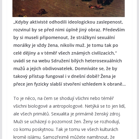
„Kdyby aktivisté odhodili ideologickou zaslepenost,
rozvinul by se před nimi úplně jiný obraz. Především
by si museli připomenout, že strážkyní sexuální
morálky je vždy žena, nikoliv muž. Je tomu tak po
celé dějiny a v téměř všech známých civilizacích,“
uvádí se na webu Sdružení bílých heterosexuálních
mužů a jejich obdivovatelek. Domníváte se, že by
takový přístup fungoval i v dnešní době? Žena je
přece jen fyzicky slabší stvoření vzhledem k obraně…
To je něco, na čem se shodují všichni nebo téměř
všichni biologové a antropologové. Netýká se to jen lidí,
ale všech primátů. Sexualita je primárně ženský zdroj.
Muži se ucházejí o pozornost žen. Ženy se rozhodují,
co komu poskytnou. Tak je tomu ve všech kulturách
kromě islámu. Samozřejmě můžete namítnout, že