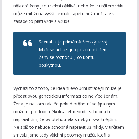
některé ženy jsou velmi ošklivé, nebo že v určitém věku
může mít žena vyšší sexuální apetit než muž, ale v
zásadě to platí vždy a všude.
Sexualita je primárně ženský zdroj.
Muži se ucházejí o pozornost žen.
Ženy se rozhodují, co komu
poskytnou.
Vychází to z toho, že ideální evoluční strategií muže je
předat svou genetickou informaci co nejvíce ženám.
Žena je na tom tak, že pokud otěhotní se špatným
mužem, po dobu několika let nebude schopna to
napravit tím, že by otěhotněla s někým kvalitnějším.
Nejspíš to nebude schopná napravit už nikdy. V určitém
smyslu jsme tedy všichni potomky mužů, kteří si