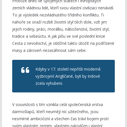
Protože dnes ve Spojených státech i evropských
zemích vládnou lidé, kteří svou vlastní civilizaci nenávidí.
To je výsledek nezvládnutého třídního konfliktu. Ti
nahoře se snaží rozbít životní styl těch dole, vzít jim
jejich rodiny, práci, morálku, náboženství, životní styl,
tradice a sebeúctu. A jak píšu ve své poslední knize
Cesta z nevolnictví, je obtížné takto útočit na podřízené
masy a zároveň nezasáhnout sám sebe.
Kdyby v 17. století nepřišli moderně
vyzbrojení Angličané, byli by Indové
zcela vyhubeni.
V souvislosti s tím vznikla celá společenská vrstva
darmošlapů, kteří neumějí nic užitečného, jsou
nesmírně ambiciózní a všechen čas tráví bojem proti
svým vlastním zemím, vlastním národům i vlastní