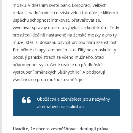
mozku. V dnešním světě bank, korporací, velkých
redakcí, nadnárodních neziskovek a tak dále je klíčem k
úspěchu schopnost intrikovat, přetvařovat se,
vyvolávat správný dojem a vyhýbat se konfliktům. Tedy
prostředí ideálně nastavené na ženské mozky a pro ty
muže, kteří si dokážou osvojit určitou míru zženštilosti.
Pro přímé chlapy tam není místo. Elity bez maskulinity
pociťují panický strach ze všeho mužného. Stačí
připomenout vystrašené reakce na předloňské
vystoupení brněnských Slušných lidí. A podporují
všechno, co proti mužnosti směřuje.
Ubožáctví a zženštilost jsou nazývány
alternativní maskulinitou.
Uvádíte, že chcete zesměšňovat ideologii práva