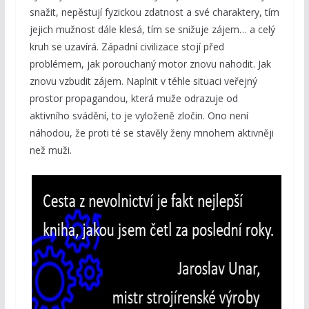
snažit, nepěstují fyzickou zdatnost a své charaktery, tím
jejich mužnost dále klesá, tím se snižuje zájem… a celý
kruh se uzavírá. Západní civilizace stojí před
problémem, jak porouchaný motor znovu nahodit. Jak
znovu vzbudit zájem. Naplnit v téhle situaci veřejný
prostor propagandou, která muže odrazuje od
aktivního svádění, to je vyloženě zločin. Ono není
náhodou, že proti té se stavěly ženy mnohem aktivněji
než muži.