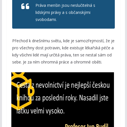
Práva menšin jsou neslučitelná s
lidskými právy a s občanskými
svobodami.
Přechod k dnešnímu světu, kde je samozřejmostí, že je
pro všechny dost potravin, kde existuje lékařská péče a
kdy všichni lidé mají určitá práva, ten se nestal sám od
sebe. Je za ním ohromná práce a ohromné oběti.