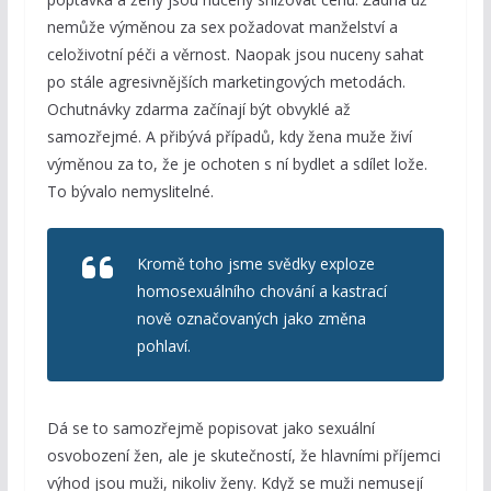
nemůže výměnou za sex požadovat manželství a
celoživotní péči a věrnost. Naopak jsou nuceny sahat
po stále agresivnějších marketingových metodách.
Ochutnávky zdarma začínají být obvyklé až
samozřejmé. A přibývá případů, kdy žena muže živí
výměnou za to, že je ochoten s ní bydlet a sdílet lože.
To bývalo nemyslitelné.
Kromě toho jsme svědky exploze
homosexuálního chování a kastrací
nově označovaných jako změna
pohlaví.
Dá se to samozřejmě popisovat jako sexuální
osvobození žen, ale je skutečností, že hlavními příjemci
výhod jsou muži, nikoliv ženy. Když se muži nemusejí