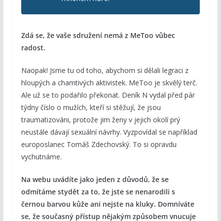
Zdá se, že vaše sdružení nemá z MeToo vůbec
radost.
Naopak! Jsme tu od toho, abychom si dělali legraci z
hloupých a chamtivých aktivistek. MeToo je skvělý terč.
Ale už se to podařilo překonat. Deník N vydal před pár
týdny číslo o mužích, kteří si stěžují, že jsou
traumatizováni, protože jim ženy v jejich okolí prý
neustále dávají sexuální návrhy. Vyzpovídal se například
europoslanec Tomáš Zdechovský. To si opravdu
vychutnáme.
Na webu uvádíte jako jeden z důvodů, že se
odmítáme stydět za to, že jste se nenarodili s
černou barvou kůže ani nejste na kluky. Domníváte
se, že současný přístup nějakým způsobem vnucuje