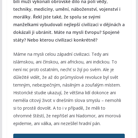
bílí muži vykonali obrovské dílo na poli vědy,
techniky, medicíny, umění, náboženství, vojenství i
morálky. Řekl jste také, že spolu se svými
manželkami vybudovali nejlepší civilizaci v dějinách a
dokázali ji ubránit. Máte na mysli Evropu? Spojené
státy? Nebo kterou civilizaci konkrétně?
Máme na mysli celou západní civilizaci. Tedy ani
islámskou, ani čínskou, ani africkou, ani indickou. To
není nic proti ostatním, nechť si žijí po svém. Ale je
důležité vidět, že až do průmyslové revoluce byl svět
temným, nebezpečným, násilným a zoufalým místem.
Historické studie ukazují, že většina lidí dokonce ani
neměla citový život v dnešním slova smyslu – nemohli
si to prostě dovolit. A to i v případě, že měli to
ohromné štěstí, že nepřišel ani hladomor, ani morová
epidemie, ani válka, ani nezešílel hradní pán.