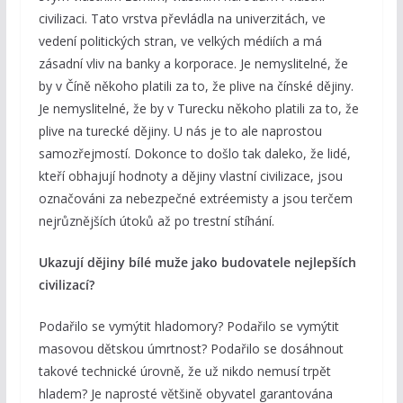
civilizaci. Tato vrstva převládla na univerzitách, ve
vedení politických stran, ve velkých médiích a má
zásadní vliv na banky a korporace. Je nemyslitelné, že
by v Číně někoho platili za to, že plive na čínské dějiny.
Je nemyslitelné, že by v Turecku někoho platili za to, že
plive na turecké dějiny. U nás je to ale naprostou
samozřejmostí. Dokonce to došlo tak daleko, že lidé,
kteří obhajují hodnoty a dějiny vlastní civilizace, jsou
označováni za nebezpečné extréemisty a jsou terčem
nejrůznějších útoků až po trestní stíhání.
Ukazují dějiny bílé muže jako budovatele nejlepších
civilizací?
Podařilo se vymýtit hladomory? Podařilo se vymýtit
masovou dětskou úmrtnost? Podařilo se dosáhnout
takové technické úrovně, že už nikdo nemusí trpět
hladem? Je naprosté většině obyvatel garantována