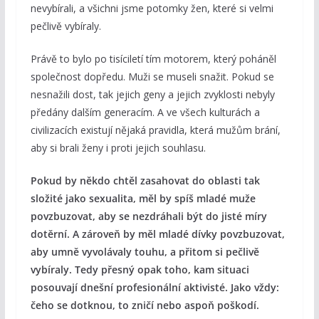
nevybírali, a všichni jsme potomky žen, které si velmi
pečlivě vybíraly.
Právě to bylo po tisíciletí tím motorem, který poháněl
společnost dopředu. Muži se museli snažit. Pokud se
nesnažili dost, tak jejich geny a jejich zvyklosti nebyly
předány dalším generacím. A ve všech kulturách a
civilizacích existují nějaká pravidla, která mužům brání,
aby si brali ženy i proti jejich souhlasu.
Pokud by někdo chtěl zasahovat do oblasti tak
složité jako sexualita, měl by spíš mladé muže
povzbuzovat, aby se nezdráhali být do jisté míry
dotěrní. A zároveň by měl mladé dívky povzbuzovat,
aby umně vyvolávaly touhu, a přitom si pečlivě
vybíraly. Tedy přesný opak toho, kam situaci
posouvají dnešní profesionální aktivisté. Jako vždy:
čeho se dotknou, to zničí nebo aspoň poškodí.