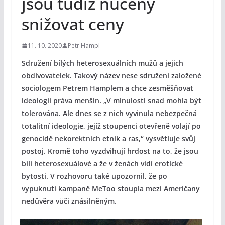
jsou tudíž nuceny
snižovat ceny
11. 10. 2020
Petr Hampl
Sdružení bílých heterosexuálních mužů a jejich
obdivovatelek. Takový název nese sdružení založené
sociologem Petrem Hamplem a chce zesměšňovat
ideologii práva menšin. „V minulosti snad mohla být
tolerována. Ale dnes se z nich vyvinula nebezpečná
totalitní ideologie, jejíž stoupenci otevřeně volají po
genocidě nekorektních etnik a ras,“ vysvětluje svůj
postoj. Kromě toho vyzdvihují hrdost na to, že jsou
bílí heterosexuálové a že v ženách vidí erotické
bytosti. V rozhovoru také upozornil, že po
vypuknutí kampaně MeToo stoupla mezi Američany
nedůvěra vůči znásilněným.