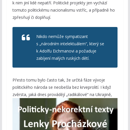
k nim jiní lidé nepatří. Politické projekty jen vychází
tomuto politickému nacionalismu vstříc, a případně ho
zpřesňují či doplňují.
Nikdo nemůže sympatizant
s „národním intelektuálem“, který se
k Adolfu Eichmanovi a požaduje
zabíjení malých ruských dětí.
Přesto tomu bylo často tak, že určitá fáze vývoje
politického národa se neobešla bez krveprolití. I když
zvěrsta, jaká dnes
provádějí „radikálové“ na Ukrajině,