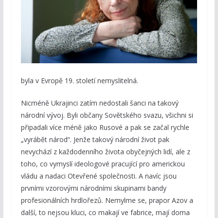
byla v Evropě 19. století nemyslitelná.
Nicméně Ukrajinci zatím nedostali šanci na takový
národní vývoj. Byli občany Sovětského svazu, všichni si
připadali více méně jako Rusové a pak se začal rychle
„vyrábět národ“. Jenže takový národní život pak
nevychází z každodenního života obyčejných lidí, ale z
toho, co vymyslí ideologové pracující pro americkou
vládu a nadaci Otevřené společnosti. A navíc jsou
prvními vzorovými národními skupinami bandy
profesionálních hrdlořezů. Nemylme se, prapor Azov a
další, to nejsou kluci, co makají ve fabrice, mají doma