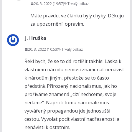
20. 3. 2022 (19:57)
Trvalý odkaz
Máte pravdu, ve článku byly chyby. Děkuju
za upozornění, opravím.
J. Hruška
20. 3. 2022 (10:53)
Trvalý odkaz
Řekl bych, že se to dá rozlišit takhle: Láska k
vlastnímu národu nemusí znamenat nenávist
k národům jiným, přestože se to často
předstírá. Přirozený nacionalizmus, jak ho
prožíváme znamená „cizí nechceme, svoje
nedáme“. Naproti tomu nacionalizmus
vytvářený propagandou jde jednosušší
cestou. Vyvolat pocit vlastní nadřazenosti a
nenávisti k ostatním.