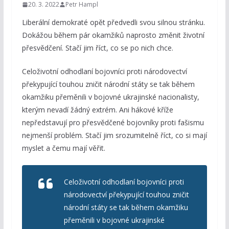
20. 3. 2022
Petr Hampl
Liberální demokraté opět předvedli svou silnou stránku.
Dokážou během pár okamžiků naprosto změnit životní
přesvědčení. Stačí jim říct, co se po nich chce.
Celoživotní odhodlaní bojovníci proti národovectví
překypující touhou zničit národní státy se tak během
okamžiku přeměnili v bojovné ukrajinské nacionalisty,
kterým nevadí žádný extrém. Ani hákové kříže
nepředstavují pro přesvědčené bojovníky proti fašismu
nejmenší problém. Stačí jim srozumitelně říct, co si mají
myslet a čemu mají věřit.
Celoživotní odhodlaní bojovníci proti
národovectví překypující touhou zničit
národní státy se tak během okamžiku
přeměnili v bojovné ukrajinské