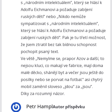
s „národním intelektuálem“, který se hlásí k
Adolfu Eichmanovi a požaduje zabíjení
ruských dětí“ nebo „Nikdo nemůže
sympatizovat s „národním intelektuálem“,
který se hlásí k Adolfu Eichmanovi a požaduje
zabíjení ruských dětí“. Pak je tu třetí možnost,
že jsem ztratil bez tak bídnou schopnost
pochopit psaný text.
Ve větě „Nemylme se, prapor Azov a další, to
nejsou kluci, co makají ve fabrice, mají doma
malé děcko, shánějí byt a večer jsou ještě do
posilky nebo se porvat na fotbal.“ asi chytrý
mobil zaměnil sloveso „jdou“ za „jsou“.
Díky za rozumný názor.
Petr Hampl
Autor příspěvku