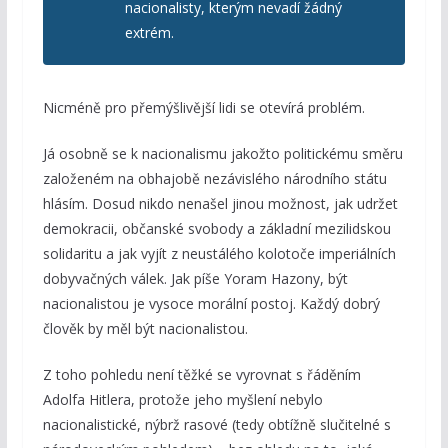
nacionalisty, kterým nevadí žádný
extrém.
Nicméně pro přemýšlivější lidi se otevírá problém.
Já osobně se k nacionalismu jakožto politickému směru
založeném na obhajobě nezávislého národního státu
hlásím. Dosud nikdo nenašel jinou možnost, jak udržet
demokracii, občanské svobody a základní mezilidskou
solidaritu a jak vyjít z neustálého kolotoče imperiálních
dobyvačných válek. Jak píše Yoram Hazony, být
nacionalistou je vysoce morální postoj. Každý dobrý
člověk by měl být nacionalistou.
Z toho pohledu není těžké se vyrovnat s řáděním
Adolfa Hitlera, protože jeho myšlení nebylo
nacionalistické, nýbrž rasové (tedy obtížně slučitelné s