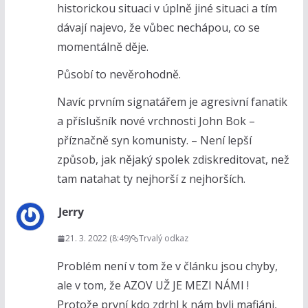
historickou situaci v úplně jiné situaci a tím
dávají najevo, že vůbec nechápou, co se
momentálně děje.
Působí to nevěrohodně.
Navíc prvním signatářem je agresivní fanatik
a příslušník nové vrchnosti John Bok –
příznačně syn komunisty. – Není lepší
způsob, jak nějaký spolek zdiskreditovat, než
tam natahat ty nejhorší z nejhorších.
Jerry
21. 3. 2022 (8:49)
Trvalý odkaz
Problém není v tom že v článku jsou chyby,
ale v tom, že AZOV UŽ JE MEZI NÁMI !
Protože první kdo zdrhl k nám byli mafiáni,