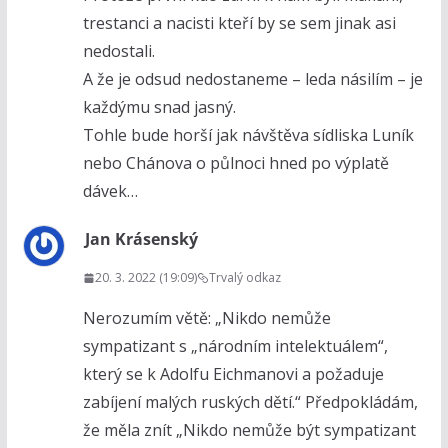
trestanci a nacisti kteří by se sem jinak asi
nedostali.
A že je odsud nedostaneme – leda násilím – je
každýmu snad jasný.
Tohle bude horší jak návštěva sídliska Luník
nebo Chánova o půlnoci hned po výplatě
dávek…
Jan Krásenský
20. 3. 2022 (19:09)
Trvalý odkaz
Nerozumím větě: „Nikdo nemůže
sympatizant s „národním intelektuálem“,
který se k Adolfu Eichmanovi a požaduje
zabíjení malých ruských dětí.“ Předpokládám,
že měla znít „Nikdo nemůže být sympatizant