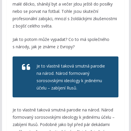
malé děcko, shánějí byt a večer jdou ještě do posilky
nebo se porvat na fotbal. Tohle jsou skuteční
profesionální zabijáci, mnozí s žoldáckými zkušenostmi
z bojišť celého světa.
Jak to potom může vypadat? Co to má společného
s národy, jak je známe z Evropy?
Je to vlastně taková smutná parodie
na národ. Národ formovaný
sorosovskými ideology k jedinému
účelu – zabíjení Rusů.
Je to vlastně taková smutná parodie na národ. Národ
formovaný sorosovskými ideology k jedinému účelu –
zabíjení Rusů. Podobně jako byl před pár dekádami