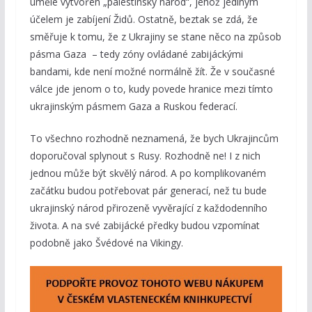
uměle vytvořen „palestinský národ“, jehož jediným
účelem je zabíjení Židů. Ostatně, beztak se zdá, že
směřuje k tomu, že z Ukrajiny se stane něco na způsob
pásma Gaza – tedy zóny ovládané zabijáckými
bandami, kde není možné normálně žít. Že v současné
válce jde jenom o to, kudy povede hranice mezi tímto
ukrajinským pásmem Gaza a Ruskou federací.
To všechno rozhodně neznamená, že bych Ukrajincům
doporučoval splynout s Rusy. Rozhodně ne! I z nich
jednou může být skvělý národ. A po komplikovaném
začátku budou potřebovat pár generací, než tu bude
ukrajinský národ přirozeně vyvěrající z každodenního
života. A na své zabijácké předky budou vzpomínat
podobně jako Švédové na Vikingy.