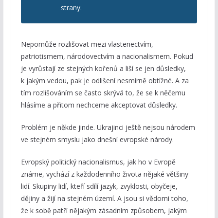
strany.
Nepomůže rozlišovat mezi vlastenectvím,
patriotismem, národovectvím a nacionalismem. Pokud
je vyrůstají ze stejných kořenů a liší se jen důsledky,
k jakým vedou, pak je odlišení nesmírně obtížné. A za
tím rozlišováním se často skrývá to, že se k něčemu
hlásíme a přitom nechceme akceptovat důsledky.
Problém je někde jinde. Ukrajinci ještě nejsou národem
ve stejném smyslu jako dnešní evropské národy.
Evropský politický nacionalismus, jak ho v Evropě
známe, vychází z každodenního života nějaké většiny
lidí. Skupiny lidí, kteří sdílí jazyk, zvyklosti, obyčeje,
dějiny a žijí na stejném území. A jsou si vědomi toho,
že k sobě patří nějakým zásadním způsobem, jakým