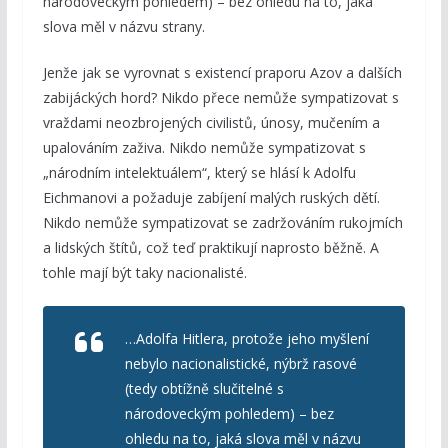
národoveckým pohledem) – bez ohledu na to, jaká
slova měl v názvu strany.
Jenže jak se vyrovnat s existencí praporu Azov a dalších
zabijáckých hord? Nikdo přece nemůže sympatizovat s
vraždami neozbrojených civilistů, únosy, mučením a
upalováním zaživa. Nikdo nemůže sympatizovat s
„národním intelektuálem“, který se hlásí k Adolfu
Eichmanovi a požaduje zabíjení malých ruských dětí.
Nikdo nemůže sympatizovat se zadržováním rukojmích
a lidských štítů, což teď praktikují naprosto běžně. A
tohle mají být taky nacionalisté.
…Adolfa Hitlera, protože jeho myšlení
nebylo nacionalistické, nýbrž rasové
(tedy obtížně slučitelné s
národoveckým pohledem) – bez
ohledu na to, jaká slova měl v názvu