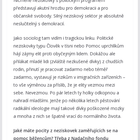
Nicméně neziskovky s politickým programem
představují akutní hrozbu pro demokracii a pro
občanské svobody. Silný neziskový sektor je absolutně
neslučitelný s demokracií.
Jako sociolog tam vidím i tragickou linku. Politické
neziskovky typu Člověk v tísni nebo Pomoc uprchlíkům
hájí zájmy elit proti obyčejným lidem. Dokážou ale
přilákat mladé lidi (zvláště nezkušené dívky) z chudších
rodin, přinutí je pracovat zadarmo nebo téměř
zadarmo, vystavují je rizikům v imigračních zařízeních –
to vše výměnou za příslib, že je elity vezmou mezi
sebe. Nevezmou. Po pár letech ty holky odkopnou a
nahradí mladšími. Jenže po několika letech pěstování
radikální ideologie mají takové dívky poškozené mozky
a mnoha z nich se špatně vrací do normálního života.
Jaké máte pocity z neziskovek zaměřujících se na
pomoc běžencům? Třeba z Nadačního fondu