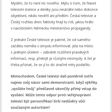
Myslím, že to není nic nového. Mýtu o tom, že hlavní
televizní stanice a deníky jsou neutrální nebo dokonce
objektivní, nikdo nevěřil ani předtím. Česká televize a
Český rozhlas dnes fakticky hrají tu roli, jakou hrálo
v nacistickém Německu ministerstvo propagandy.
Z jednání České televize je patrné, že od samého
začátku neměla v úmyslu informovat. Jela na místo
s jediným účelem – zabránit rozšíření pravdivých
informací, resp. překrýt je různými nesmysly. A žel je
třeba přiznat, že se jí to do značné míry podařilo.
Mimochodem, České televizi dali poměrně ostře
najevo svůj názor sami demonstranti, když výkřiky
„vysíláte hnůj“ předčasně ukončily přímý vstup do
vysílání. Může tento odpor proti veřejnoprávní
televizi být personifikací širší nedůvěry vůči
současným autoritám?