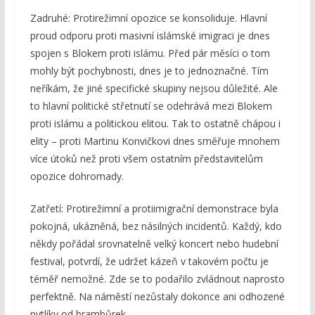
Zadruhé: Protirežimní opozice se konsoliduje. Hlavní
proud odporu proti masivní islámské imigraci je dnes
spojen s Blokem proti islámu. Před pár měsíci o tom
mohly být pochybnosti, dnes je to jednoznačné. Tím
neříkám, že jiné specifické skupiny nejsou důležité. Ale
to hlavní politické střetnutí se odehrává mezi Blokem
proti islámu a politickou elitou. Tak to ostatně chápou i
elity – proti Martinu Konvičkovi dnes směřuje mnohem
více útoků než proti všem ostatním představitelům
opozice dohromady.
Zatřetí: Protirežimní a protiimigrační demonstrace byla
pokojná, ukázněná, bez násilných incidentů. Každý, kdo
někdy pořádal srovnatelně velký koncert nebo hudební
festival, potvrdí, že udržet kázeň v takovém počtu je
téměř nemožné. Zde se to podařilo zvládnout naprosto
perfektně. Na náměstí nezůstaly dokonce ani odhozené
pytlíky od brambůrek.