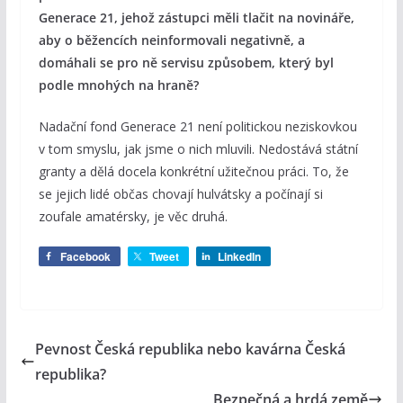
Generace 21, jehož zástupci měli tlačit na novináře,
aby o běžencích neinformovali negativně, a
domáhali se pro ně servisu způsobem, který byl
podle mnohých na hraně?
Nadační fond Generace 21 není politickou neziskovkou
v tom smyslu, jak jsme o nich mluvili. Nedostává státní
granty a dělá docela konkrétní užitečnou práci. To, že
se jejich lidé občas chovají hulvátsky a počínají si
zoufale amatérsky, je věc druhá.
Facebook
Tweet
LinkedIn
Pevnost Česká republika nebo kavárna Česká
republika?
Bezpečná a hrdá země