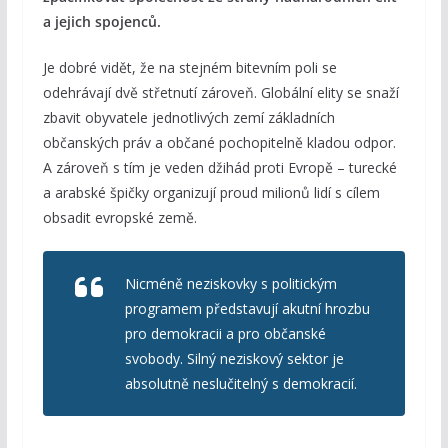
a jejich spojenců.
Je dobré vidět, že na stejném bitevním poli se
odehrávají dvě střetnutí zároveň. Globální elity se snaží
zbavit obyvatele jednotlivých zemí základních
občanských práv a občané pochopitelně kladou odpor.
A zároveň s tím je veden džihád proti Evropě – turecké
a arabské špičky organizují proud milionů lidí s cílem
obsadit evropské země.
Nicméně neziskovky s politickým
programem představují akutní hrozbu
pro demokracii a pro občanské
svobody. Silný neziskový sektor je
absolutně neslučitelný s demokracií.