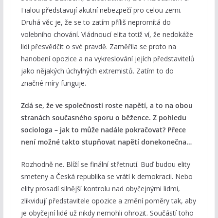
Fialou představují akutní nebezpečí pro celou zemi.
Druhá věc je, že se to zatím příliš nepromítá do
volebního chování. Vládnoucí elita totiž ví, že nedokáže
lidi přesvědčit o své pravdě. Zaměřila se proto na
hanobení opozice a na vykreslování jejích představitelů
jako nějakých úchylných extremistů. Zatím to do
značné míry funguje.
Zdá se, že ve společnosti roste napětí, a to na obou
stranách současného sporu o běžence. Z pohledu
sociologa – jak to může nadále pokračovat? Přece
není možné takto stupňovat napětí donekonečna…
Rozhodně ne. Blíží se finální střetnutí. Buď budou elity
smeteny a Česká republika se vrátí k demokracii. Nebo
elity prosadí silnější kontrolu nad obyčejnými lidmi,
zlikvidují představitele opozice a změní poměry tak, aby
je obyčejní lidé už nikdy nemohli ohrozit. Součástí toho