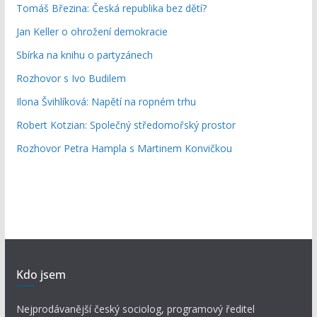
Tomáš Březina: Česká republika bez dětí?
Jan Keller o ohrožení demokracie
Sbírka na knihu o partyzánech
Rozhovor s Ivo Budilem
Ilona Švihlíková: Napětí na ropném trhu
Robert Kotzian: Společný středomořský prostor
Rozhovor Petra Hampla s Martinem Konvičkou
Kdo jsem
Nejprodávanější český sociolog, programový ředitel