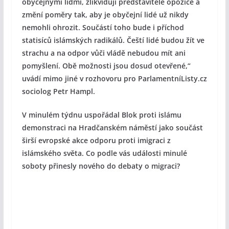
obyčejnými lidmi, zlikvidují představitele opozice a
změní poměry tak, aby je obyčejní lidé už nikdy
nemohli ohrozit. Součástí toho bude i příchod
statisíců islámských radikálů. Čeští lidé budou žít ve
strachu a na odpor vůči vládě nebudou mít ani
pomyšlení. Obě možnosti jsou dosud otevřené,“
uvádí mimo jiné v rozhovoru pro ParlamentníListy.cz
sociolog Petr Hampl.
V minulém týdnu uspořádal Blok proti islámu
demonstraci na Hradčanském náměstí jako součást
širší evropské akce odporu proti imigraci z
islámského světa. Co podle vás události minulé
soboty přinesly nového do debaty o migraci?