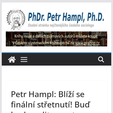
Přeskočit
na
obsah
Petr Hampl: Blíží se
finální střetnutí! Buď