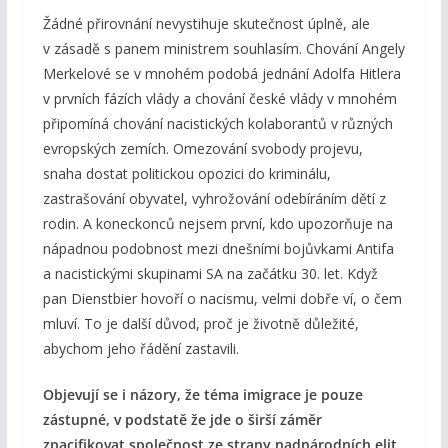
Žádné přirovnání nevystihuje skutečnost úplně, ale
v zásadě s panem ministrem souhlasím. Chování Angely
Merkelové se v mnohém podobá jednání Adolfa Hitlera
v prvních fázích vlády a chování české vlády v mnohém
připomíná chování nacistických kolaborantů v různých
evropských zemích. Omezování svobody projevu,
snaha dostat politickou opozici do kriminálu,
zastrašování obyvatel, vyhrožování odebíráním dětí z
rodin. A koneckonců nejsem první, kdo upozorňuje na
nápadnou podobnost mezi dnešními bojůvkami Antifa
a nacistickými skupinami SA na začátku 30. let. Když
pan Dienstbier hovoří o nacismu, velmi dobře ví, o čem
mluví. To je další důvod, proč je životně důležité,
abychom jeho řádění zastavili.
Objevují se i názory, že téma imigrace je pouze
zástupné, v podstatě že jde o širší záměr
zpacifikovat společnost ze strany nadnárodních elit