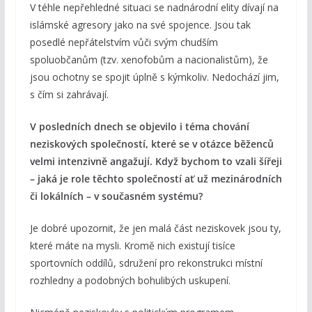
V téhle nepřehledné situaci se nadnárodní elity dívají na
islámské agresory jako na své spojence. Jsou tak
posedlé nepřátelstvím vůči svým chudším
spoluobčanům (tzv. xenofobům a nacionalistům), že
jsou ochotny se spojit úplně s kýmkoliv. Nedochází jim,
s čím si zahrávají.
V posledních dnech se objevilo i téma chování
neziskových společností, které se v otázce běženců
velmi intenzivně angažují. Když bychom to vzali šířeji
– jaká je role těchto společností ať už mezinárodních
či lokálních – v současném systému?
Je dobré upozornit, že jen malá část neziskovek jsou ty,
které máte na mysli. Kromě nich existují tisíce
sportovních oddílů, sdružení pro rekonstrukci místní
rozhledny a podobných bohulibých uskupení.