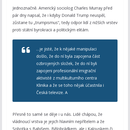
Jednoznačně. Americký sociolog Charles Murray před
pár dny napsal, že i kdyby Donald Trump neuspěl,
zůstane tu „trumpismus“, tedy odpor lidí z nižších vrstev
proti státní byrokracii a politickým elitám.
…je jisté, že k nějaké manipulaci
došlo, že do ní byla zapojena část
ozbrojených složek, že do ní byli
zapojeni profesionální imigrační
aktivisté z multikulturního centra
Klinika a že se toho nějak účastnila i
Česká televize. A
Přesně to samé se děje i u nás. Lidé chápou, že
vládnoucí vrstva je jejich hlavním nepřítelem a že
Sobotka s Babišem, Bělobrádkem, ale i Kalouskem či