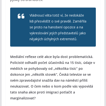
Vládnoucí elita totiž ví, že nedokáže
lidi přesvědčit o své pravdě. Zaměřila
se proto na hanobení opozice a na
vykreslování jejích představitelů jako
nějakých úchylných extremistů.
Mediální reflexe celé akce byla dost problematická.
Policisté odhadli počet účastníků na 15 tisíc, údaje v
médiích se pohybovaly od „několika tisíc“ po
dokonce jen „několik stovek“, Česká televize se ve
svém zpravodajství snažila dav na náměstí příliš
neukazovat. O čem nebo o kom podle vás vypovídá
tato snaha akce proti imigraci potlačit a
marginalizovat?