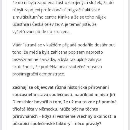
že do ní byla zapojena část ozbrojených složek, že do
ní byli zapojeni profesionální imigrační aktivisté
z multikulturního centra Klinika a že se toho nějak
účastnila i Česká televize. A je téměř jisté, že
vyšetřování půjde do ztracena.
Vládní straně se v každém případě podařilo dosáhnout
toho, že média byla zahlcena popisem naprosto
bezvýznamné šarvátky, a byla tak úplně zakryta
skutečnost, že proběhla první skutečně masová
protiimigrační demonstrace.
Začínají se objevovat různá historická přirovnání
současného stavu společnosti, například ministr Jiří
Dienstbier hovořil o tom, že už mu to zde připomíná
třicátá léta v Německu. Může být na těchto
přirovnáních – když si vezmeme všechny okolnosti a
působící společenské faktory – něco pravdy?