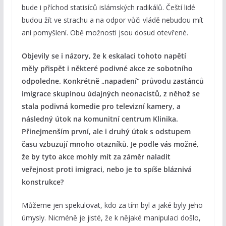
bude i příchod statisíců islámských radikálů. Čeští lidé
budou žít ve strachu a na odpor vůči vládě nebudou mít
ani pomyšlení. Obě možnosti jsou dosud otevřené.
Objevily se i názory, že k eskalaci tohoto napětí
měly přispět i některé podivné akce ze sobotního
odpoledne. Konkrétně „napadení“ průvodu zastánců
imigrace skupinou údajných neonacistů, z něhož se
stala podivná komedie pro televizní kamery, a
následný útok na komunitní centrum Klinika.
Přinejmenším první, ale i druhý útok s odstupem
času vzbuzují mnoho otazníků. Je podle vás možné,
že by tyto akce mohly mít za záměr naladit
veřejnost proti imigraci, nebo je to spíše bláznivá
konstrukce?
Můžeme jen spekulovat, kdo za tím byl a jaké byly jeho
úmysly. Nicméně je jisté, že k nějaké manipulaci došlo,