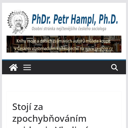
Přeskočit
na
obsah
Stojí za
zpochybňováním