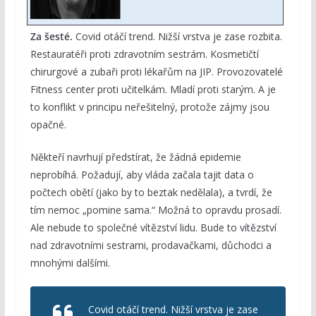
Za šesté.
Covid otáčí trend. Nižší vrstva je zase rozbita.
Restauratéři proti zdravotním sestrám. Kosmetičtí
chirurgové a zubaři proti lékařům na JIP. Provozovatelé
Fitness center proti učitelkám. Mladí proti starým. A je
to konflikt v principu neřešitelný, protože zájmy jsou
opačné.
Někteří navrhují předstírat, že žádná epidemie
neprobíhá. Požadují, aby vláda začala tajit data o
počtech obětí (jako by to beztak nedělala), a tvrdí, že
tím nemoc „pomine sama.“ Možná to opravdu prosadí.
Ale nebude to společné vítězství lidu. Bude to vítězství
nad zdravotními sestrami, prodavačkami, důchodci a
mnohými dalšími.
Covid otáčí trend. Nižší vrstva je zase