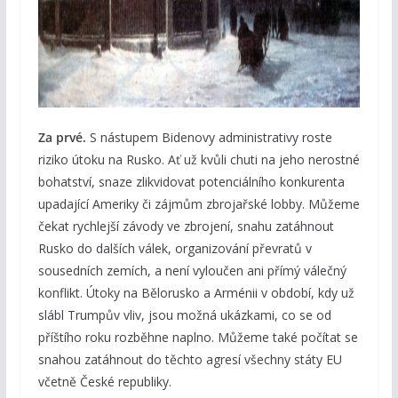
Za prvé.
S nástupem Bidenovy administrativy roste
riziko útoku na Rusko. Ať už kvůli chuti na jeho nerostné
bohatství, snaze zlikvidovat potenciálního konkurenta
upadající Ameriky či zájmům zbrojařské lobby. Můžeme
čekat rychlejší závody ve zbrojení, snahu zatáhnout
Rusko do dalších válek, organizování převratů v
sousedních zemích, a není vyloučen ani přímý válečný
konflikt. Útoky na Bělorusko a Arménii v období, kdy už
slábl Trumpův vliv, jsou možná ukázkami, co se od
příštího roku rozběhne naplno. Můžeme také počítat se
snahou zatáhnout do těchto agresí všechny státy EU
včetně České republiky.