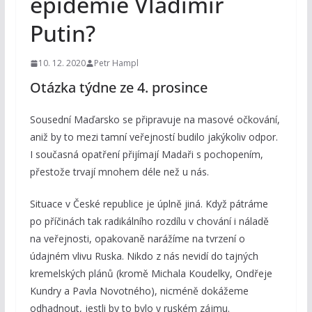
epidemie Vladimír
Putin?
10. 12. 2020
Petr Hampl
Otázka týdne ze 4. prosince
Sousední Maďarsko se připravuje na masové očkování,
aniž by to mezi tamní veřejností budilo jakýkoliv odpor.
I současná opatření přijímají Madaři s pochopením,
přestože trvají mnohem déle než u nás.
Situace v České republice je úplně jiná. Když pátráme
po příčinách tak radikálního rozdílu v chování i náladě
na veřejnosti, opakovaně narážíme na tvrzení o
údajném vlivu Ruska. Nikdo z nás nevidí do tajných
kremelských plánů (kromě Michala Koudelky, Ondřeje
Kundry a Pavla Novotného), nicméně dokážeme
odhadnout, jestli by to bylo v ruském zájmu.