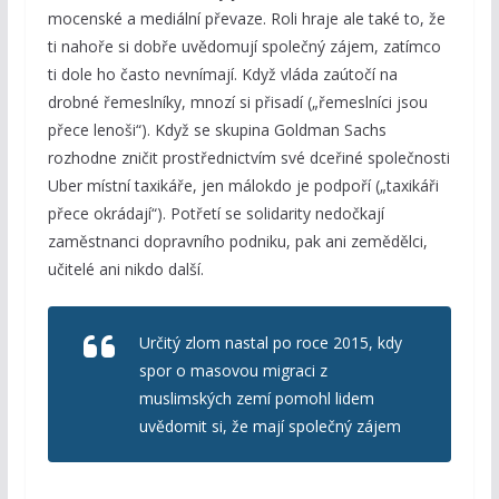
mocenské a mediální převaze. Roli hraje ale také to, že
ti nahoře si dobře uvědomují společný zájem, zatímco
ti dole ho často nevnímají. Když vláda zaútočí na
drobné řemeslníky, mnozí si přisadí („řemeslníci jsou
přece lenoši“). Když se skupina Goldman Sachs
rozhodne zničit prostřednictvím své dceřiné společnosti
Uber místní taxikáře, jen málokdo je podpoří („taxikáři
přece okrádají“). Potřetí se solidarity nedočkají
zaměstnanci dopravního podniku, pak ani zemědělci,
učitelé ani nikdo další.
Určitý zlom nastal po roce 2015, kdy
spor o masovou migraci z
muslimských zemí pomohl lidem
uvědomit si, že mají společný zájem