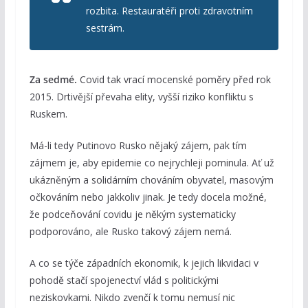
rozbita. Restauratéři proti zdravotním
sestrám.
Za sedmé.
Covid tak vrací mocenské poměry před rok
2015. Drtivější převaha elity, vyšší riziko konfliktu s
Ruskem.
Má-li tedy Putinovo Rusko nějaký zájem, pak tím
zájmem je, aby epidemie co nejrychleji pominula. Ať už
ukázněným a solidárním chováním obyvatel, masovým
očkováním nebo jakkoliv jinak. Je tedy docela možné,
že podceňování covidu je někým systematicky
podporováno, ale Rusko takový zájem nemá.
A co se týče západních ekonomik, k jejich likvidaci v
pohodě stačí spojenectví vlád s politickými
neziskovkami. Nikdo zvenčí k tomu nemusí nic