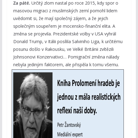
Za páté.
Určitý zlom nastal po roce 2015, kdy spor o
masovou migraci z muslimských zemí pomohl lidem
uvědomit si, že mají společný zájem, a že jejich
společným soupeřem je mocensko-finanční elita. A
změna se projevila. Prezidentské volby v USA vyhrál
Donald Trump, v Itálii posílila Salviniho Liga, k určitému
posunu došlo v Rakousku, ve Velké Británii zvítězili
Johnsonovi Konzervativci… Pomigrační změna nálady
nebyla jediným faktorem, ale
přispěla k tomu všemu.