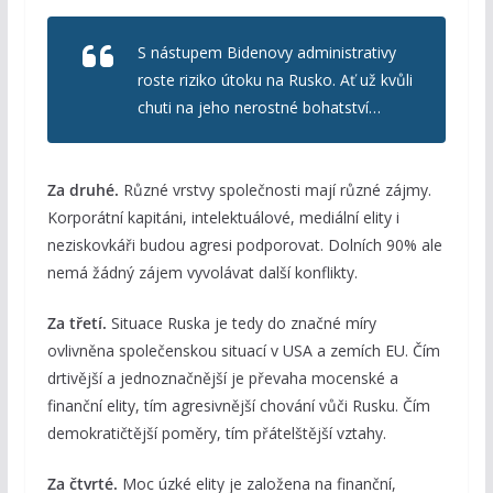
S nástupem Bidenovy administrativy
roste riziko útoku na Rusko. Ať už kvůli
chuti na jeho nerostné bohatství…
Za druhé.
Různé vrstvy společnosti mají různé zájmy.
Korporátní kapitáni, intelektuálové, mediální elity i
neziskovkáři budou agresi podporovat. Dolních 90% ale
nemá žádný zájem vyvolávat další konflikty.
Za třetí.
Situace Ruska je tedy do značné míry
ovlivněna společenskou situací v USA a zemích EU. Čím
drtivější a jednoznačnější je převaha mocenské a
finanční elity, tím agresivnější chování vůči Rusku. Čím
demokratičtější poměry, tím přátelštější vztahy.
Za čtvrté.
Moc úzké elity je založena na finanční,