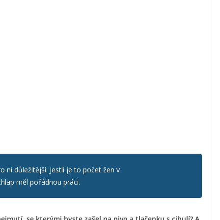
ni důležitější. Jestli je to počet žen v
chlap měl pořádnou práci.
ejmutí, se kterými byste zašel na pivo a tlačenku s cibulí? A