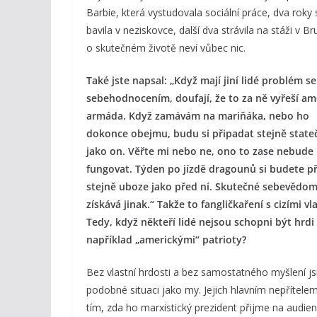
Barbie, která vystudovala sociální práce, dva roky 
bavila v neziskovce, další dva strávila na stáži v Br
o skutečném životě neví vůbec nic.
Také jste napsal: „Když mají jiní lidé problém se
sebehodnocením, doufají, že to za ně vyřeší am
armáda. Když zamávám na mariňáka, nebo ho
dokonce obejmu, budu si připadat stejně state
jako on. Věřte mi nebo ne, ono to zase nebude
fungovat. Týden po jízdě dragounů si budete p
stejně uboze jako před ní. Skutečné sebevědom
získává jinak.“ Takže to fangličkaření s cizími v
Tedy, když někteří lidé nejsou schopni být hrdi
například „americkými“ patrioty?
Bez vlastní hrdosti a bez samostatného myšlení js
podobné situaci jako my. Jejich hlavním nepřítelem j
tím, zda ho marxistický prezident přijme na audien