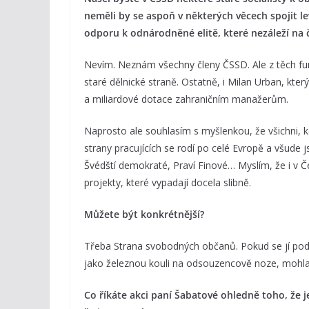
neměli by se aspoň v některých věcech spojit lev
odporu k odnárodněné elitě, které nezáleží na 
Nevím. Neznám všechny členy ČSSD. Ale z těch funk
staré dělnické straně. Ostatně, i Milan Urban, kte
a miliardové dotace zahraničním manažerům.
Naprosto ale souhlasím s myšlenkou, že všichni, kd
strany pracujících se rodí po celé Evropě a všude 
Švédští demokraté, Praví Finové… Myslím, že i v Če
projekty, které vypadají docela slibně.
Můžete být konkrétnější?
Třeba Strana svobodných občanů. Pokud se jí podaří
jako železnou kouli na odsouzencově noze, mohla
Co říkáte akci paní Šabatové ohledně toho, že j