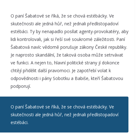
O paní Šabatové se říká, že se chová estébácky. Ve
skutečnosti ale jedná hůř, než jednali předlistopadoví
estébáci. Ty by nenapadlo posílat agenty-provokatéry, aby
lidi kontrolovali, jak si řeší své soukromé záležitosti. Paní
Šabatová navíc vědomě porušuje zákony České republiky.
Je naprosto skandální, že taková osoba může setrvávat
ve funkci. A nejen to, hlavní politické strany jí dokonce
chtějí přidělit další pravomoci. Je zapotřebí volat k
odpovědnosti i pány Sobotku a Babiše, kteří Šabatovou
podporují.
O paní Šabatové se říká, že se chová estébácky. Ve
skutečnosti ale jedná hůř, než jednali předlistopadoví
estébáci.