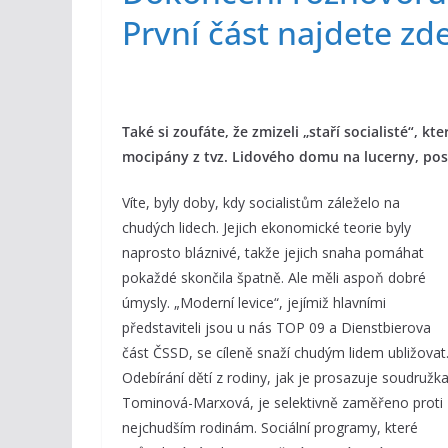
První část najdete zde
Také si zoufáte, že zmizeli „staří socialisté“, 
mocipány z tvz. Lidového domu na lucerny, posí
Víte, byly doby, kdy socialistům záleželo na
chudých lidech. Jejich ekonomické teorie byly
naprosto bláznivé, takže jejich snaha pomáhat
pokaždé skončila špatně. Ale měli aspoň dobré
úmysly. „Moderní levice“, jejímiž hlavními
představiteli jsou u nás TOP 09 a Dienstbierova
část ČSSD, se cíleně snaží chudým lidem ubližovat
Odebírání dětí z rodiny, jak je prosazuje soudružk
Tominová-Marxová, je selektivně zaměřeno proti
nejchudším rodinám. Sociální programy, které