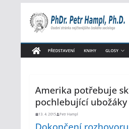
Přeskočit
na
obsah
PŘEDSTAVENÍ
KNIHY
GLOSY
Amerika potřebuje sk
pochlebující ubožáky
13. 4. 2015
Petr Hampl
Dokončení rozhovoru 