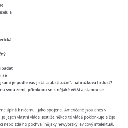
se
uselu a
erická
čný
řipadat
í se
lajkami je podle vás jistá „substituční“, náhražková hrdost?
 na svou zemi, přimknou se k nějaké větší a stanou se
me úplně k ničemu i jako spojenci. Američané jsou dnes v
e jejich vlastní vláda. Jestliže někdo té vládě poklonkuje a žije
ci nebo zda ho pochválí nějaký newyorský levicový intelektuál,