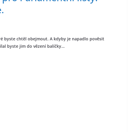
.
které byste chtěl obejmout. A kdyby je napadlo pověsit
lal byste jim do vězení balíčky…
.
a