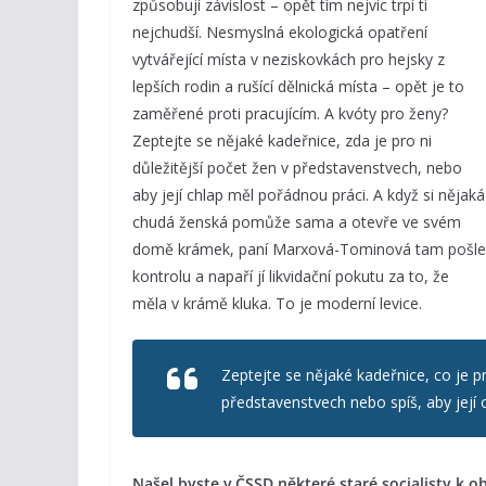
způsobují závislost – opět tím nejvíc trpí ti
nejchudší. Nesmyslná ekologická opatření
vytvářející místa v neziskovkách pro hejsky z
lepších rodin a rušící dělnická místa – opět je to
zaměřené proti pracujícím. A kvóty pro ženy?
Zeptejte se nějaké kadeřnice, zda je pro ni
důležitější počet žen v představenstvech, nebo
aby její chlap měl pořádnou práci. A když si nějaká
chudá ženská pomůže sama a otevře ve svém
domě krámek, paní Marxová-Tominová tam pošle
kontrolu a napaří jí likvidační pokutu za to, že
měla v krámě kluka. To je moderní levice.
Zeptejte se nějaké kadeřnice, co je pro 
představenstvech nebo spíš, aby její 
Našel byste v ČSSD některé staré socialisty k ob