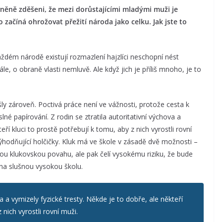
vněně zděšeni, že mezi dorůstajícími mladými muži je
začíná ohrožovat přežití národa jako celku. Jak jste to
každém národě existují rozmazlení hajzlíci neschopní nést
e, o obraně vlasti nemluvě. Ale když jich je příliš mnoho, je to
ly zároveň. Poctivá práce není ve vážnosti, protože cesta k
é papírování. Z rodin se ztratila autoritativní výchova a
eří kluci to prostě potřebují k tomu, aby z nich vyrostli rovní
hodňující holčičky. Kluk má ve škole v zásadě dvě možnosti –
vou klukovskou povahu, ale pak čelí vysokému riziku, že bude
na slušnou vysokou školu.
va a vymizely fyzické tresty. Někde je to dobře, ale někteří
 nich vyrostli rovní muži.