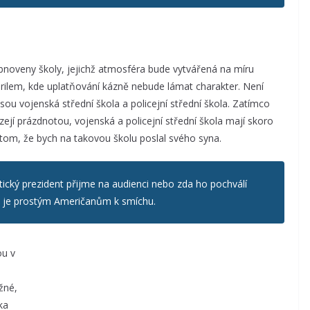
bnoveny školy, jejichž atmosféra bude vytvářená na míru
ilem, kde uplatňování kázně nebude lámat charakter. Není
jsou vojenská střední škola a policejní střední škola. Zatímco
jí prázdnotou, vojenská a policejní střední škola mají skoro
 tom, že bych na takovou školu poslal svého syna.
stický prezident přijme na audienci nebo zda ho pochválí
l, je prostým Američanům k smíchu.
ou v
žné,
ka