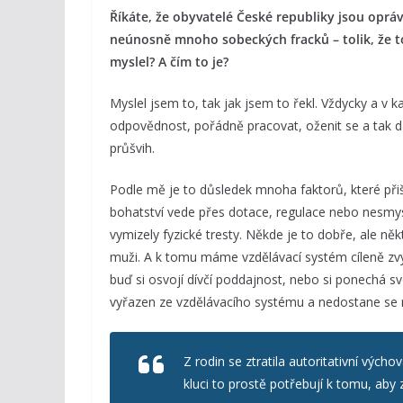
Říkáte, že obyvatelé České republiky jsou oprá
neúnosně mnoho sobeckých fracků – tolik, že to 
myslel? A čím to je?
Myslel jsem to, tak jak jsem to řekl. Vždycky a v 
odpovědnost, pořádně pracovat, oženit se a tak dál
průšvih.
Podle mě je to důsledek mnoha faktorů, které přiš
bohatství vede přes dotace, regulace nebo nesmysln
vymizely fyzické tresty. Někde je to dobře, ale někt
muži. A k tomu máme vzdělávací systém cíleně zvý
buď si osvojí dívčí poddajnost, nebo si ponechá s
vyřazen ze vzdělávacího systému a nedostane se 
Z rodin se ztratila autoritativní výcho
kluci to prostě potřebují k tomu, aby z