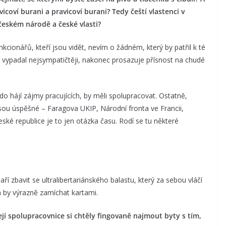
icoví burani a pravicoví burani? Tedy čeští vlastenci v
českém národě a české vlasti?
cionářů, kteří jsou vidět, nevím o žádném, který by patřil k té
rý vypadal nejsympatičtěji, nakonec prosazuje přísnost na chudé
o hájí zájmy pracujících, by měli spolupracovat. Ostatně,
jsou úspěšné – Faragova UKIP, Národní fronta ve Francii,
ské republice je to jen otázka času. Rodí se tu některé
 zbavit se ultralibertariánského balastu, který za sebou vláčí
 by výrazně zamíchat kartami.
ejí spolupracovnice si chtěly fingovaně najmout byty s tím,