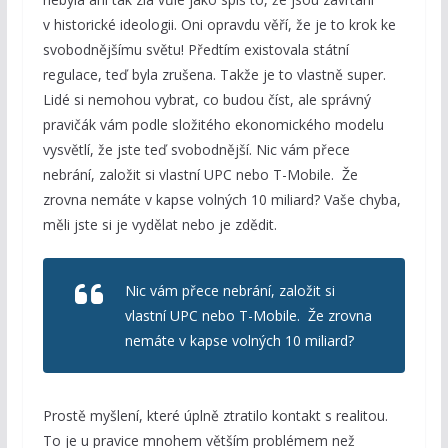
v historické ideologii. Oni opravdu věří, že je to krok ke
svobodnějšímu světu! Předtím existovala státní
regulace, teď byla zrušena. Takže je to vlastně super.
Lidé si nemohou vybrat, co budou číst, ale správný
pravičák vám podle složitého ekonomického modelu
vysvětlí, že jste teď svobodnější. Nic vám přece
nebrání, založit si vlastní UPC nebo T-Mobile. Že
zrovna nemáte v kapse volných 10 miliard? Vaše chyba,
měli jste si je vydělat nebo je zdědit.
Nic vám přece nebrání, založit si
vlastní UPC nebo T-Mobile. Že zrovna
nemáte v kapse volných 10 miliard?
Prostě myšlení, které úplně ztratilo kontakt s realitou.
To je u pravice mnohem větším problémem než