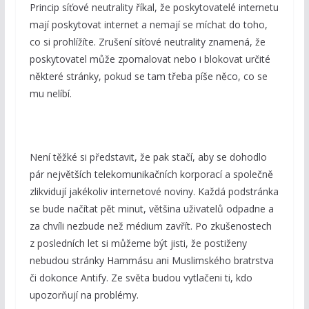
Princip síťové neutrality říkal, že poskytovatelé internetu
mají poskytovat internet a nemají se míchat do toho,
co si prohlížíte. Zrušení síťové neutrality znamená, že
poskytovatel může zpomalovat nebo i blokovat určité
některé stránky, pokud se tam třeba píše něco, co se
mu nelíbí.
Není těžké si představit, že pak stačí, aby se dohodlo
pár největších telekomunikačních korporací a společně
zlikvidují jakékoliv internetové noviny. Každá podstránka
se bude načítat pět minut, většina uživatelů odpadne a
za chvíli nezbude než médium zavřít. Po zkušenostech
z posledních let si můžeme být jisti, že postiženy
nebudou stránky Hammásu ani Muslimského bratrstva
či dokonce Antify. Ze světa budou vytlačeni ti, kdo
upozorňují na problémy.