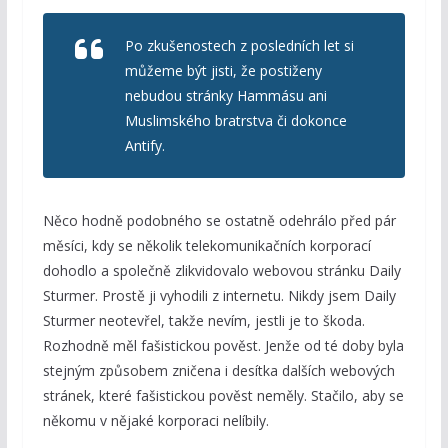
Po zkušenostech z posledních let si
můžeme být jisti, že postiženy
nebudou stránky Hammásu ani
Muslimského bratrstva či dokonce
Antify.
Něco hodně podobného se ostatně odehrálo před pár
měsíci, kdy se několik telekomunikačních korporací
dohodlo a společně zlikvidovalo webovou stránku Daily
Sturmer. Prostě ji vyhodili z internetu. Nikdy jsem Daily
Sturmer neotevřel, takže nevím, jestli je to škoda.
Rozhodně měl fašistickou pověst. Jenže od té doby byla
stejným způsobem zničena i desítka dalších webových
stránek, které fašistickou pověst neměly. Stačilo, aby se
někomu v nějaké korporaci nelíbily.