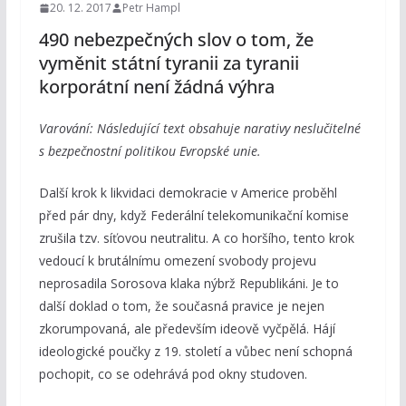
20. 12. 2017
Petr Hampl
490 nebezpečných slov o tom, že
vyměnit státní tyranii za tyranii
korporátní není žádná výhra
Varování: Následující text obsahuje narativy neslučitelné
s bezpečnostní politikou Evropské unie.
Další krok k likvidaci demokracie v Americe proběhl
před pár dny, když Federální telekomunikační komise
zrušila tzv. síťovou neutralitu. A co horšího, tento krok
vedoucí k brutálnímu omezení svobody projevu
neprosadila Sorosova klaka nýbrž Republikáni. Je to
další doklad o tom, že současná pravice je nejen
zkorumpovaná, ale především ideově vyčpělá. Hájí
ideologické poučky z 19. století a vůbec není schopná
pochopit, co se odehrává pod okny studoven.