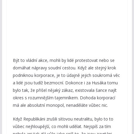
Být to vládní akce, mohli by lidé protestovat nebo se
domáhat nápravy soudní cestou. Když ale stejný krok
podniknou korporace, je to údajně jejich soukromá věc
a lidé jsou tudíž bezmocní. Dokonce i za Husáka tomu
bylo tak, že přišel nějaký zákaz, existovala šance najít
okres s rozumnějším tajemníkem. Dohoda korporací
má ale absolutní monopol, nenaděláte vůbec nic.
Když Republikáni zrušili síťovou neutralitu, bylo to to
vůbec nejhloupější, co mohli udělat. Nejspíš za tím
nebyla ani tak zlá vůle jako spíš to, že jsou zavrtáni