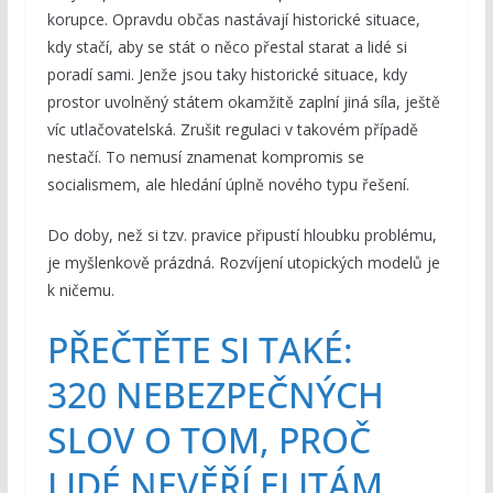
korupce. Opravdu občas nastávají historické situace,
kdy stačí, aby se stát o něco přestal starat a lidé si
poradí sami. Jenže jsou taky historické situace, kdy
prostor uvolněný státem okamžitě zaplní jiná síla, ještě
víc utlačovatelská. Zrušit regulaci v takovém případě
nestačí. To nemusí znamenat kompromis se
socialismem, ale hledání úplně nového typu řešení.
Do doby, než si tzv. pravice připustí hloubku problému,
je myšlenkově prázdná. Rozvíjení utopických modelů je
k ničemu.
PŘEČTĚTE SI TAKÉ:
320 NEBEZPEČNÝCH
SLOV O TOM, PROČ
LIDÉ NEVĚŘÍ ELITÁM