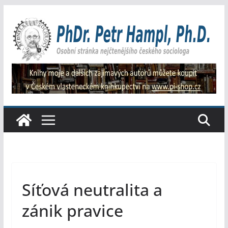
Přeskočit
na
obsah
Síťová neutralita a
zánik pravice