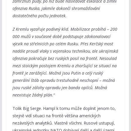
zamrznutí půdy, po níž bude následovat eskalace a zimní
ofenziva Ruska, jakmile dokončí shromažďování
dostatečného počtu jednotek.
Z Kremlu vyzařuje podivný klid. Mobilizace probíhá – 200
000 mužů v současné době podstupuje zdokonalovací
výcvik na střelnicích po celém Rusku. Přes Kerčský most
nadále proudí vlaky s vojenskou technikou, ale ukrajinská
ofenziva pokračuje bez ruských posil na frontě. Nesoulad
mezi stoickým postojem Kremlu a zhoršující se situací na
frontě je zarážející. Možná jsou Putin a celý ruský
generální štáb opravdu trestuhodně neschopní – možná
jsou ruské zálohy opravdu jen banda opilců. Možná
neexistuje žádný plán.“
Tolik Big Serge. Hampl k tomu může doplnit jenom to,
stejně vidí situaci na frontě většina amerických
nezávislých analytiků. Vlastně všichni. Rusové ustupují,
ukrajinské jednotky NATO dobývají další a další území,