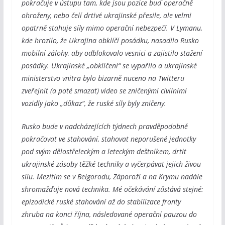
pokračuje v ústupu tam, kde jsou pozice buď operačně
ohroženy, nebo čelí drtivé ukrajinské přesile, ale velmi
opatrně stahuje síly mimo operační nebezpečí. V Lymanu,
kde hrozilo, že Ukrajina obklíčí posádku, nasadilo Rusko
mobilní zálohy, aby odblokovalo vesnici a zajistilo stažení
posádky. Ukrajinské „obklíčení“ se vypařilo a ukrajinské
ministerstvo vnitra bylo bizarně nuceno na Twitteru
zveřejnit (a poté smazat) video se zničenými civilními
vozidly jako „důkaz“, že ruské síly byly zničeny.
Rusko bude v nadcházejících týdnech pravděpodobně
pokračovat ve stahování, stahovat neporušené jednotky
pod svým dělostřeleckým a leteckým deštníkem, drtit
ukrajinské zásoby těžké techniky a vyčerpávat jejich živou
sílu. Mezitím se v Belgorodu, Záporoží a na Krymu nadále
shromažďuje nová technika. Mé očekávání zůstává stejné:
epizodické ruské stahování až do stabilizace fronty
zhruba na konci října, následované operační pauzou do