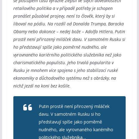
se postupem času výrazně zlepšil ve svých dovednostech
retailového politika a v případě potřeby je schopen
pronášet působivé projevy, není to člověk, který by si
liboval na pódiu. Na rozdíl od Donalda Trumpa, Baracka
Obamy nebo dokonce – nedej bože – Adolfa Hitlera, Putin
prostě není přirozený miláček davu. V samotném Rusku si
ho představují spíše jako poměrně nudného, ale
vyrovnaného kariérního politického služebníka než jako
charismatického populistu. Jeho trvalá popularita v
Rusku je mnohem více spojena s jeho stabilizací ruské
ekonomiky a důchodového systému než s obrázky, na
nichž jezdí na koni bez košile.
Putin prostě není přirozený miláček
davu. V samotném Rusku si ho
představují spíše jako poměrně
nudného, ale vyrovnaného kariérního
politického služebníka…