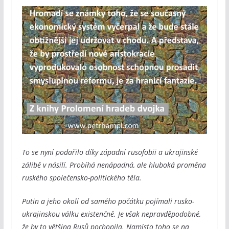
To se nyní podařilo díky západní rusofobii a ukrajinské
zálibě v násilí. Probíhá nenápadná, ale hluboká proměna
ruského společensko-politického těla.
Putin a jeho okolí od samého počátku pojímali rusko-
ukrajinskou válku existenčně. Je však nepravděpodobné,
že by to většina Rusů pochopila. Namísto toho se na