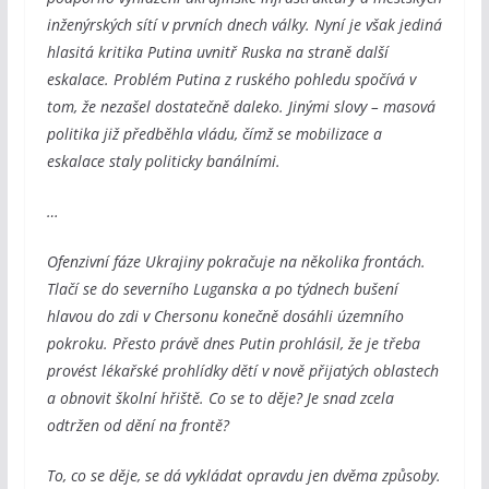
inženýrských sítí v prvních dnech války. Nyní je však jediná
hlasitá kritika Putina uvnitř Ruska na straně další
eskalace. Problém Putina z ruského pohledu spočívá v
tom, že nezašel dostatečně daleko. Jinými slovy – masová
politika již předběhla vládu, čímž se mobilizace a
eskalace staly politicky banálními.
…
Ofenzivní fáze Ukrajiny pokračuje na několika frontách.
Tlačí se do severního Luganska a po týdnech bušení
hlavou do zdi v Chersonu konečně dosáhli územního
pokroku. Přesto právě dnes Putin prohlásil, že je třeba
provést lékařské prohlídky dětí v nově přijatých oblastech
a obnovit školní hřiště. Co se to děje? Je snad zcela
odtržen od dění na frontě?
To, co se děje, se dá vykládat opravdu jen dvěma způsoby.