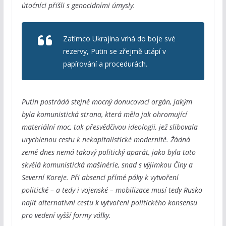
útočníci přišli s genocidními úmysly.
Zatímco Ukrajina vrhá do boje své
rezervy, Putin se zřejmě utápí v
papírování a procedurách.
Putin postrádá stejně mocný donucovací orgán, jakým
byla komunistická strana, která měla jak ohromující
materiální moc, tak přesvědčivou ideologii, jež slibovala
urychlenou cestu k nekapitalistické modernitě. Žádná
země dnes nemá takový politický aparát, jako byla tato
skvělá komunistická mašinérie, snad s výjimkou Číny a
Severní Koreje. Při absenci přímé páky k vytvoření
politické – a tedy i vojenské – mobilizace musí tedy Rusko
najít alternativní cestu k vytvoření politického konsensu
pro vedení vyšší formy války.