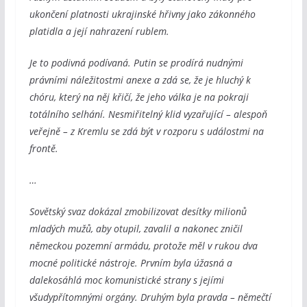
ukončení platnosti ukrajinské hřivny jako zákonného
platidla a její nahrazení rublem.
Je to podivná podívaná. Putin se prodírá nudnými
právními náležitostmi anexe a zdá se, že je hluchý k
chóru, který na něj křičí, že jeho válka je na pokraji
totálního selhání. Nesmiřitelný klid vyzařující – alespoň
veřejně – z Kremlu se zdá být v rozporu s událostmi na
frontě.
…
Sovětský svaz dokázal zmobilizovat desítky milionů
mladých mužů, aby otupil, zavalil a nakonec zničil
německou pozemní armádu, protože měl v rukou dva
mocné politické nástroje. Prvním byla úžasná a
dalekosáhlá moc komunistické strany s jejími
všudypřítomnými orgány. Druhým byla pravda – němečtí