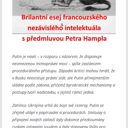
Putin je navíc – v rozporu s názorem, že disponuje
neomezenou mimoprávní mocí – spíše zastáncem
procedurálního přístupu. Západní kritici mohou tvrdit, že
v Rusku neexistuje právní stát, ale Putin přinejmenším
vládne podle zákona, přičemž byrokratické mechanismy a
postupy tvoří nadstavbu, v jejímž rámci jedná.
Zatímco Ukrajina vrhá do boje své rezervy, Putin se
zřejmě utápí v papírování a procedurách. Smlouvy o
připojení nových oblastí byly dokonce přezkoumány
ruským ústavním soudem a byly stanoveny lhůty pro