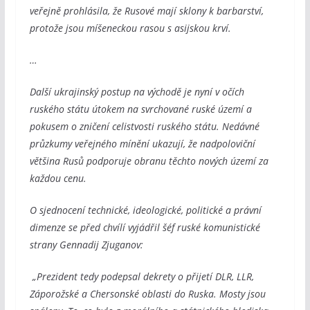
veřejně prohlásila, že Rusové mají sklony k barbarství,
protože jsou míšeneckou rasou s asijskou krví.
…
Další ukrajinský postup na východě je nyní v očích
ruského státu útokem na svrchované ruské území a
pokusem o zničení celistvosti ruského státu. Nedávné
průzkumy veřejného mínění ukazují, že nadpoloviční
většina Rusů podporuje obranu těchto nových území za
každou cenu.
O sjednocení technické, ideologické, politické a právní
dimenze se před chvílí vyjádřil šéf ruské komunistické
strany Gennadij Zjuganov:
„Prezident tedy podepsal dekrety o přijetí DLR, LLR,
Záporožské a Chersonské oblasti do Ruska. Mosty jsou