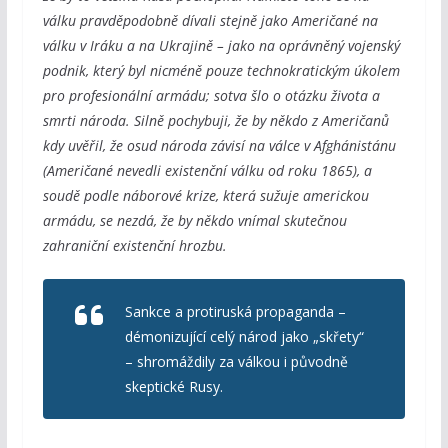
válku pravděpodobně dívali stejně jako Američané na
válku v Iráku a na Ukrajině – jako na oprávněný vojenský
podnik, který byl nicméně pouze technokratickým úkolem
pro profesionální armádu; sotva šlo o otázku života a
smrti národa. Silně pochybuji, že by někdo z Američanů
kdy uvěřil, že osud národa závisí na válce v Afghánistánu
(Američané nevedli existenční válku od roku 1865), a
soudě podle náborové krize, která sužuje americkou
armádu, se nezdá, že by někdo vnímal skutečnou
zahraniční existenční hrozbu.
Sankce a protiruská propaganda –
démonizující celý národ jako „skřety“
– shromáždily za válkou i původně
skeptické Rusy.