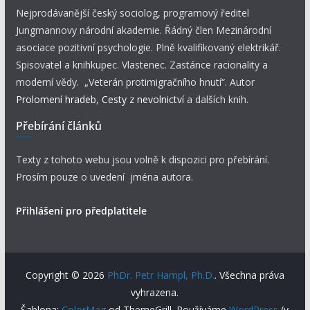
Nejprodávanější český sociolog, programový ředitel
Jungmannovy národní akademie. Řádný člen Mezinárodní
asociace pozitivní psychologie. Plně kvalifikovaný elektrikář.
Spisovatel a knihkupec. Vlastenec. Zastánce racionality a
moderní vědy. „Veterán protimigračního hnutí“. Autor
Prolomení hradeb
,
Cesty z nevolnictví
a dalších knih.
Přebírání článků
Texty z tohoto webu jsou volně k dispozici pro přebírání.
Prosím pouze o uvedení jména autora.
Přihlášení pro předplatitele
Copyright © 2026
PhDr. Petr Hampl, Ph.D.
. Všechna práva
vyhrazena.
Šablona:
ColorMag
od ThemeGrill. Používáme
WordPress
(v