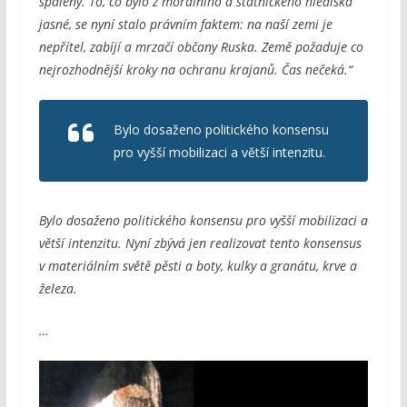
spáleny. To, co bylo z morálního a státnického hlediska
jasné, se nyní stalo právním faktem: na naší zemi je
nepřítel, zabíjí a mrzačí občany Ruska. Země požaduje co
nejrozhodnější kroky na ochranu krajanů. Čas nečeká.“
Bylo dosaženo politického konsensu
pro vyšší mobilizaci a větší intenzitu.
Bylo dosaženo politického konsensu pro vyšší mobilizaci a
větší intenzitu. Nyní zbývá jen realizovat tento konsensus
v materiálním světě pěsti a boty, kulky a granátu, krve a
železa.
…