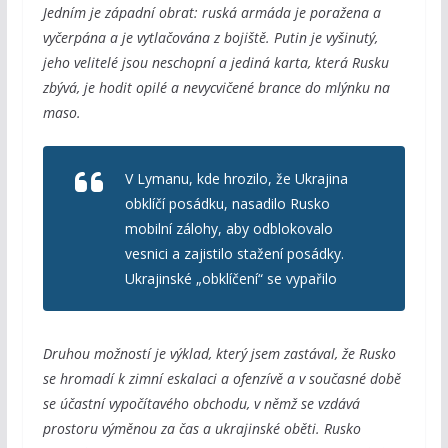
Jedním je západní obrat: ruská armáda je poražena a
vyčerpána a je vytlačována z bojiště. Putin je vyšinutý,
jeho velitelé jsou neschopní a jediná karta, která Rusku
zbývá, je hodit opilé a nevycvičené brance do mlýnku na
maso.
V Lymanu, kde hrozilo, že Ukrajina
obklíčí posádku, nasadilo Rusko
mobilní zálohy, aby odblokovalo
vesnici a zajistilo stažení posádky.
Ukrajinské „obklíčení“ se vypařilo
Druhou možností je výklad, který jsem zastával, že Rusko
se hromadí k zimní eskalaci a ofenzívě a v současné době
se účastní vypočítavého obchodu, v němž se vzdává
prostoru výměnou za čas a ukrajinské oběti. Rusko