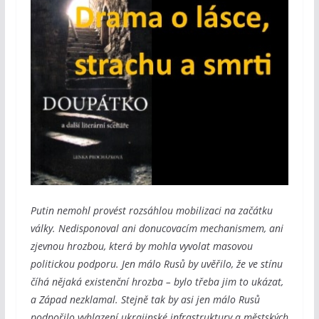
Putin nemohl provést rozsáhlou mobilizaci na začátku
války. Nedisponoval ani donucovacím mechanismem, ani
zjevnou hrozbou, která by mohla vyvolat masovou
politickou podporu. Jen málo Rusů by uvěřilo, že ve stínu
číhá nějaká existenční hrozba – bylo třeba jim to ukázat,
a Západ nezklamal. Stejně tak by asi jen málo Rusů
podpořilo vyhlazení ukrajinské infrastruktury a městských