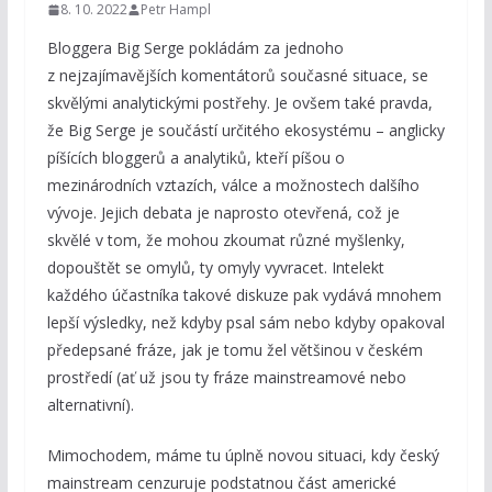
8. 10. 2022
Petr Hampl
Bloggera Big Serge pokládám za jednoho
z nejzajímavějších komentátorů současné situace, se
skvělými analytickými postřehy. Je ovšem také pravda,
že Big Serge je součástí určitého ekosystému – anglicky
píšících bloggerů a analytiků, kteří píšou o
mezinárodních vztazích, válce a možnostech dalšího
vývoje. Jejich debata je naprosto otevřená, což je
skvělé v tom, že mohou zkoumat různé myšlenky,
dopouštět se omylů, ty omyly vyvracet. Intelekt
každého účastníka takové diskuze pak vydává mnohem
lepší výsledky, než kdyby psal sám nebo kdyby opakoval
předepsané fráze, jak je tomu žel většinou v českém
prostředí (ať už jsou ty fráze mainstreamové nebo
alternativní).
Mimochodem, máme tu úplně novou situaci, kdy český
mainstream cenzuruje podstatnou část americké