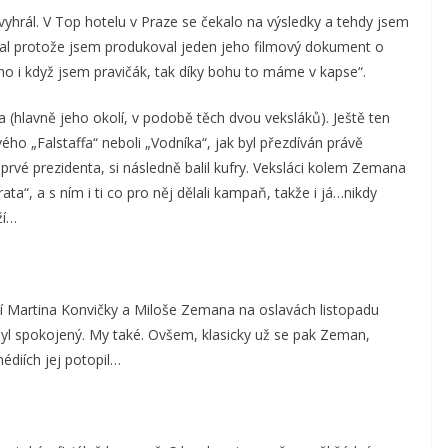
yhrál. V Top hotelu v Praze se čekalo na výsledky a tehdy jsem
nal protože jsem produkoval jeden jeho filmový dokument o
„no i když jsem pravičák, tak díky bohu to máme v kapse“.
(hlavně jeho okolí, v podobě těch dvou veksláků). Ještě ten
ho „Falstaffa“ neboli „Vodníka“, jak byl přezdíván právě
oprvé prezidenta, si následně balil kufry. Veksláci kolem Zemana
ata“, a s ním i ti co pro něj dělali kampaň, takže i já…nikdy
ží…
ní Martina Konvičky a Miloše Zemana na oslavách listopadu
byl spokojený. My také. Ovšem, klasicky už se pak Zeman,
diích jej potopil…