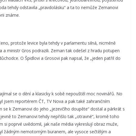
hoda tehdy odstavila „pravdolásku“ a ta to nemůže Zemanovi
rii známe.
no, protože levice byla tehdy v parlamentu silná, nicméně
la a ministr Gros podrazili. Zeman tak odešel z hradu potupen
ůchodce. O Špidlovi a Grosovi pak napsal, že „jeden patřil do
zajímal se o dění a klasicky k sobě nepouštěl moc novinářů. No
byl jsem reportérem ČT, TV Nova a pak také zahraničním
 se k Zemanovi do jeho „jezevčího doupěte“ dostal a párkrát s
 Zjevně to Zemanovi tehdy nepřišlo tak „otravné“, kromě toho
m si poprvé uvědomil, jak naše média vykreslují obraz muže,
ebyl žádným nemotorným buranem, ale vysoce sečtělým a