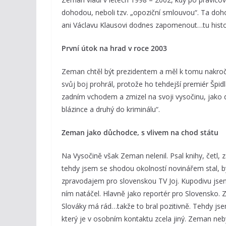
dohodou, neboli tzv. „opoziční smlouvou“. Ta do
ani Václavu Klausovi dodnes zapomenout…tu histo
První útok na hrad v roce 2003
Zeman chtěl být prezidentem a měl k tomu nakroče
svůj boj prohrál, protože ho tehdejší premiér Špid
zadním vchodem a zmizel na svoji vysočinu, jako d
blázince a druhý do kriminálu“.
Zeman jako důchodce, s vlivem na chod státu
Na Vysočině však Zeman nelenil. Psal knihy, četl, 
tehdy jsem se shodou okolností novinářem stal, 
zpravodajem pro slovenskou TV Joj. Kupodivu jsem
ním natáčel. Hlavně jako reportér pro Slovensko.
Slováky má rád…takže to bral pozitivně. Tehdy jse
který je v osobním kontaktu zcela jiný. Zeman n