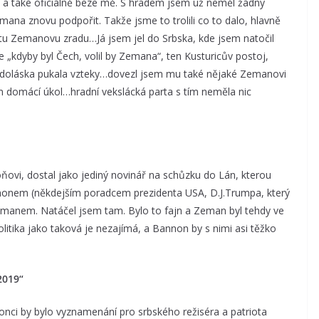
a a také oficiálně beze mě. S hradem jsem už neměl žádný
mana znovu podpořit. Takže jsme to trolili co to dalo, hlavně
 tu Zemanovu zradu…Já jsem jel do Srbska, kde jsem natočil
 „kdyby byl Čech, volil by Zemana“, ten Kusturicův postoj,
vdoláska pukala vzteky…dovezl jsem mu také nějaké Zemanovi
domácí úkol…hradní vekslácká parta s tím neměla nic
oňovi, dostal jako jediný novinář na schůzku do Lán, kterou
nonem (někdejším poradcem prezidenta USA, D.J.Trumpa, který
manem. Natáčel jsem tam. Bylo to fajn a Zeman byl tehdy ve
olitika jako taková je nezajímá, a Bannon by s nimi asi těžko
2019“
konci by bylo vyznamenání pro srbského režiséra a patriota