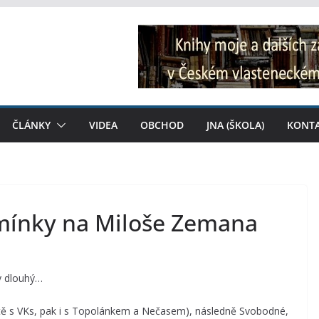
ČLÁNKY
VIDEA
OBCHOD
JNA (ŠKOLA)
KONT
mínky na Miloše Zemana
ky dlouhý…
eště s VKs, pak i s Topolánkem a Nečasem), následně Svobodné,