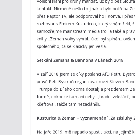
Volební klání pro druhý mandát, už bylo bez Šlouf
kontakt. Nicméně nešlo to jinak a bylo potřeba Ze
přes Raptor TV, ale podporoval ho i Konva, i přes
rozhovor s Emirem Kusturicou, který v něm řekl, že
samozřejmě mainstream média trolila také a pra
knihy…Zeman volby vyhrál…úkol byl splněn…ovšem 
společného, ta se klasicky jen vezla.
Setkání Zemana & Bannona v Lánech 2018
V září 2018 jsem se díky poslanci AfD Petru Bystr
právě Petr Bystroň organizoval mezi Stevem Ban
Trumpa do Bílého doma dostal) a prezidentem Ze
formě, dokonce tam ani nebyli „hradní veksláci“, p
kšeftoval, takže tam nezacláněli…
Kusturica & Zeman + vyznamenání „Za zásluhy 
Na jaře 2019, mě napadlo spustit akci, na jejímž 