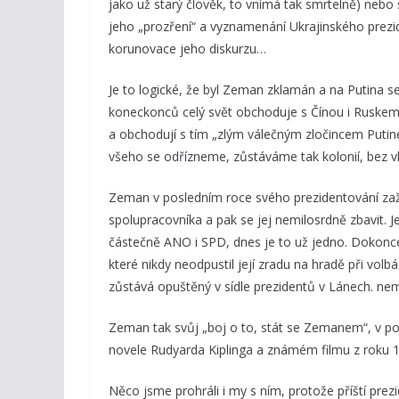
jako už starý člověk, to vnímá tak smrtelně) neb
jeho „prozření“ a vyznamenání Ukrajinského prezid
korunovace jeho diskurzu…
Je to logické, že byl Zeman zklamán a na Putina s
koneckonců celý svět obchoduje s Čínou i Ruskem
a obchodují s tím „zlým válečným zločincem Put
všeho se odřízneme, zůstáváme tak kolonií, bez 
Zeman v posledním roce svého prezidentování zažil
spolupracovníka a pak se jej nemilosrdně zbavit. J
částečně ANO i SPD, dnes je to už jedno. Dokonce
které nikdy neodpustil její zradu na hradě při vol
zůstává opuštěný v sídle prezidentů v Lánech. nemá
Zeman tak svůj „boj o to, stát se Zemanem“, v posl
novele Rudyarda Kiplinga a známém filmu z roku
Něco jsme prohráli i my s ním, protože příští pre