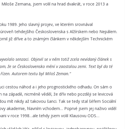
iloše Zemana, jsem volil na hrad dvakrát, v roce 2013 a
oku 1989. Jeho slavný projev, ve kterém srovnával
 úroveň tehdejšího Československa s Alžírskem nebo Nepálem.
rnil již dříve a to známým článkem v někdejším Technickém
volalo senzaci. Objevil se v něm totiž zcela nevídaný článek s
om, že se Československo mění v zaostalou zemi. Text byl do té
t řízen. Autorem textu byl Miloš Zeman.“
luci cestou náhod a i jeho prognostického odhadu. On sám o
ran na západě, nicméně věděl, že dřív nebo později se levicová
budou mít nikdy až takovou šanci. Tak se tedy stal šéfem Sociální
akovy akademie, hlavním vchodem… Poprvé jsem jej naživo viděl
pani v roce 1998…ale tehdy jsem volil Klausovu ODS…
ých vládách VKs, přišel s levicovou, jednobarevnou, pojištěnou