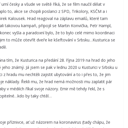
mí česky a všude ve světě říká, že se film naučil dělat v
o to, akce se chopili poslanci z SPD, Trikolory, KSČM a i
 Mirek Kalousek. Hrad reagoval na záplavu emailů, které tam
olali takovou kampaň, připojil se Martin Konvička, Petr Hampl,
konec vyšla a paradoxní bylo, že to bylo celé mimo koordinaci
že jim to může otevřít dveře ke kšeftování v Srbsku…Kusturica se
adě.
a tím, že Kusturica na předání 28. října 2019 na hrad do jeho
ě jeho známý. Já jsem se pak v lednu 2020 u Kusturici v Srbsku u
i z hradu mu nechtěli zajistit ubytování a to i přes to, že jim
svoje náklady. Řekli mu, že hrad nemá možnosti mu zaplatit pár
 aby v médiích říkal svoje názory. Emir mě tehdy řekl, že s
opitelné…kdo by taky chtěl…
oje příznivce, ať už názorem na koronavirus (tady chápu, že