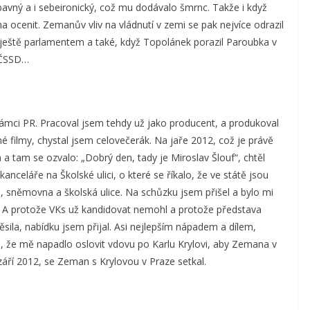
bavný a i sebeironický, což mu dodávalo šmrnc. Takže i když
 ocenit. Zemanův vliv na vládnutí v zemi se pak nejvíce odrazil
y ještě parlamentem a také, když Topolánek porazil Paroubka v
e ČSSD…
ámci PR. Pracoval jsem tehdy už jako producent, a produkoval
é filmy, chystal jsem celovečerák. Na jaře 2012, což je právě
 a tam se ozvalo: „Dobrý den, tady je Miroslav Šlouf“, chtěl
anceláře na Školské ulici, o které se říkalo, že ve státě jsou
ka, sněmovna a školská ulice. Na schůzku jsem přišel a bylo mi
 A protože VKs už kandidovat nemohl a protože představa
sila, nabídku jsem přijal. Asi nejlepším nápadem a dílem,
o, že mě napadlo oslovit vdovu po Karlu Krylovi, aby Zemana v
áří 2012, se Zeman s Krylovou v Praze setkal.