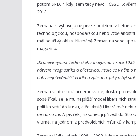
potom SPD. Nikdy jsem tedy nevolil ČSSD…ovšem M
2018.
Zemana si vybavuju nejprve z podzimu z Letné z r
technologickou, hospodářskou nebo vzdělanostní
měl bouřlivý ohlas. Nicméně Zeman na sebe upozo
magazínu:
„Srpnové vydání Technického magazínu v roce 1989 vy
názvem Prognostika a přestavba. Psalo se v něm o t
doby nejotevřenější kritikou způsobu, jakým byl stá
Zeman se do sociální demokracie, dostal po revo
sobě říkal, že je mu nejbližší model liberálních st
politika vrátí do kurzu, a že klasičtí liberálové ne
demokracie. A jak řekl, nakonec ji přivedl do Str
v Brně, na jednom z předvolebních mítinků v kam
Zeman vládl v letech 1998 – 2002, kdy po pravicov