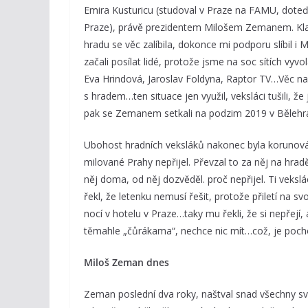
Emira Kusturicu (studoval v Praze na FAMU, doteď u
Praze), právě prezidentem Milošem Zemanem. Klapl
hradu se věc zalíbila, dokonce mi podporu slíbil i
začali posílat lidé, protože jsme na soc sítích vyv
Eva Hrindová, Jaroslav Foldyna, Raptor TV…Věc na
s hradem…ten situace jen využil, veksláci tušili, 
pak se Zemanem setkali na podzim 2019 v Bělehr
Ubohost hradních veksláků nakonec byla korunován
milované Prahy nepřijel. Převzal to za něj na hrad
něj doma, od něj dozvěděl. proč nepřijel. Ti vekslác
řekl, že letenku nemusí řešit, protože přiletí na 
nocí v hotelu v Praze…taky mu řekli, že si nepřejí,
těmahle „čůrákama“, nechce nic mít…což, je poch
Miloš Zeman dnes
Zeman poslední dva roky, naštval snad všechny sv