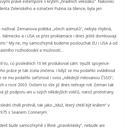
o svými právě extempóre s krytím „hradních veksláků“. Nakonec
enta Zelenského a označení Putina za šílence, byla jen
e naštval. Zemanova politika „všech azimutů“, nebyla chybná,
. Německo a i USA se přes proklamace i dnes ještě domlouvají
inem.“ My ne, my samozřejmě budeme poslouchat EU i USA a od
vlastního rozhodování a možností…
 to, co posledních 10 let produkoval sám. Využít spojence-
eho práce je tak zcela zničena. I když se mu podařilo ovládnout
 se mu podařilo zaříznout i svou „někdejší milovanou ČSSD“,
bách v roce 2003. Ovšem to vše již dnes nehraje roli. Zeman tak
 již podporu ani u svých někdejších voličů, natož protistrany.
ední chvíli prohrál, tak jako „Muž, který chtěl být králem“ v
 1975 s Seanem Connerym.
zident bude samozřejmě z líhně „pravdolásky“, nebude ani