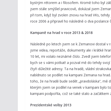
bystrým rétorem a i filosofem. Kromě toho byl zá
jsem stále smýšlel pravicově, dokázal jsem Zemana
při tom, když byl zvolen znovu na hrad VKs, tehd
roce 2006 a připravil ho následně o dva poslanc
Kampaně na hrad v roce 2013 & 2018
Následně po letech jsem se k Zemanovi dostal v r
jsme videa, reportáže, dokumenty ale i krátké hran
10 let, mi volalo neznámé číslo. Zvedl jsem telefon
bych se s vámi potkat! a pozval mě do tehdy svojí k
čtyři důležité adresy. Ta na hradě, vládní strakov
nabídnuto se podílet na kampani Zemana na hrad.
toho, že na hradě bude sedět „pravdoláska“, mě dě
kterým jsem se podílel na venek v kampani bylo t
kampani podpořila, což se také stalo a začátkem z
Prezidentské volby 2013