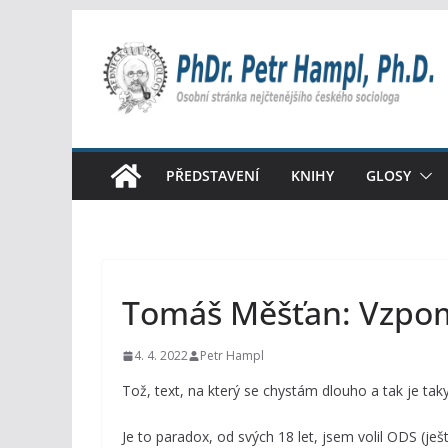
Přeskočit
na
obsah
PŘEDSTAVENÍ
KNIHY
GLOSY
Tomáš Měšťan: Vzpo
4. 4. 2022
Petr Hampl
Tož, text, na který se chystám dlouho a tak je ta
Je to paradox, od svých 18 let, jsem volil ODS (j