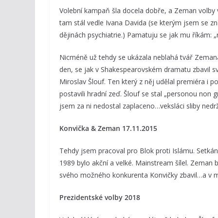
Volební kampaň šla docela dobře, a Zeman volby v
tam stál vedle Ivana Davida (se kterým jsem se z
dějinách psychiatrie.) Pamatuju se jak mu říkám: 
Nicméně už tehdy se ukázala neblahá tvář Zemana 
den, se jak v Shakespearovském dramatu zbavil své
Miroslav Šlouf. Ten který z něj udělal premiéra i p
postavili hradní zeď. Šlouf se stal „personou non gr
jsem za ni nedostal zaplaceno…veksláci sliby nedr
Konvička & Zeman 17.11.2015
Tehdy jsem pracoval pro Blok proti Islámu. Setká
1989 bylo akční a velké. Mainstream šílel. Zeman 
svého možného konkurenta Konvičky zbavil…a v mé
Prezidentské volby 2018