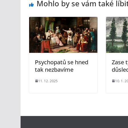
Mohlo by se vám také líbi
Psychopatů se hned
Zase 
tak nezbavíme
důsle
11. 12. 2025
10. 1. 2