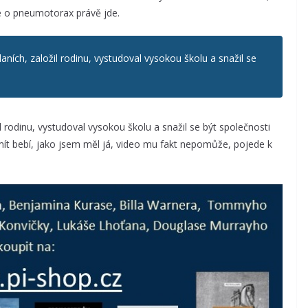
že o pneumotorax právě jde.
daních, založil rodinu, vystudoval vysokou školu a snažil se
il rodinu, vystudoval vysokou školu a snažil se být společnosti
mít bebí, jako jsem měl já, video mu fakt nepomůže, pojede k