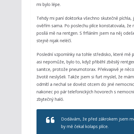
mi bylo lépe.
Tehdy mi paní doktorka všechno skutečně píchla, je
ověřím sama. Po poslechu plíce konstatovala, že 
posílá mě na rentgen. S frfláním jsem na něj odeš
stejně nijak neléčí.
Poslední vzpomínky na tohle středisko, které mě p
asi nepomůže, bylo to, když přiběhl zběsilý rentge
sanitce, protože pneumotorax. Překvapivě je něco j
životě neslyšeli. Takže jsem si furt myslel, že m
odmítl a nechal se dovést otcem do jiné nemocnice
nakonec po pár telefonických hovorech s nemocnice
zbytečný haló.
Dodávám, že před zákrokem jsem měl p
by mě čekal kolaps plíce.