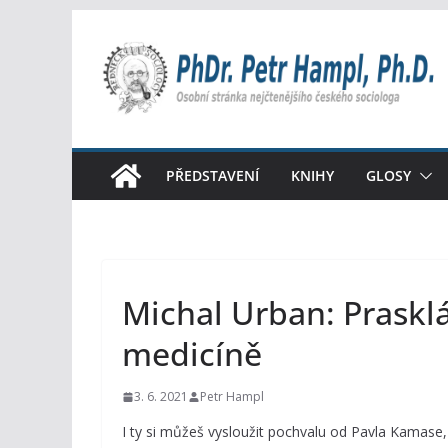
Přeskočit
na
obsah
PŘEDSTAVENÍ
KNIHY
GLOSY
Michal Urban: Prasklá
medicíně
3. 6. 2021
Petr Hampl
I ty si můžeš vysloužit pochvalu od Pavla Kamase,