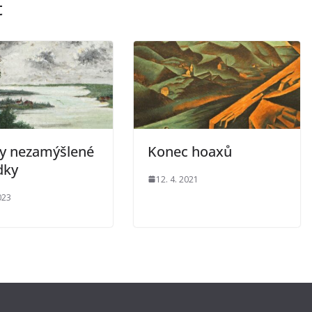
t
ty nezamýšlené
Konec hoaxů
dky
12. 4. 2021
023