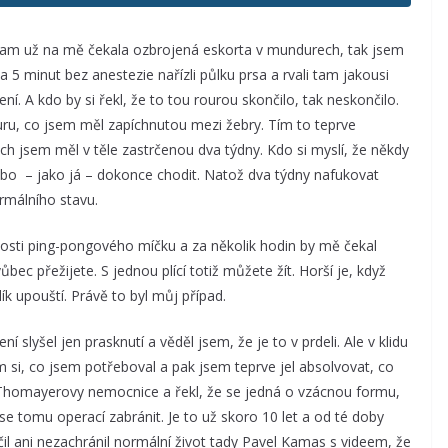
am už na mě čekala ozbrojená eskorta v mundurech, tak jsem
 za 5 minut bez anestezie nařízli půlku prsa a rvali tam jakousi
ní. A kdo by si řekl, že to tou rourou skončilo, tak neskončilo.
ru, co jsem měl zapíchnutou mezi žebry. Tím to teprve
ech jsem měl v těle zastrčenou dva týdny. Kdo si myslí, že někdy
 nebo – jako já – dokonce chodit. Natož dva týdny nafukovat
ormálního stavu.
osti ping-pongového míčku a za několik hodin by mě čekal
ůbec přežijete. S jednou plící totiž můžete žít. Horší je, když
ík upouští. Právě to byl můj případ.
í slyšel jen prasknutí a věděl jsem, že je to v prdeli. Ale v klidu
em si, co jsem potřeboval a pak jsem teprve jel absolvovat, co
ř Thomayerovy nemocnice a řekl, že se jedná o vzácnou formu,
 tomu operací zabránit. Je to už skoro 10 let a od té doby
il ani nezachránil normální život tady Pavel Kamas s videem, že