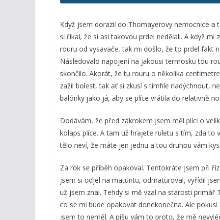
Když jsem dorazil do Thomayerovy nemocnice a t
si říkal, že si asi takovou prdel nedělali. A když mi
rouru od vysavače, tak mi došlo, že to prdel fakt ne
Následovalo napojení na jakousi termosku tou rou
skončilo. Akorát, že tu rouru o několika centimetr
zažil bolest, tak ať si zkusí s tímhle nadýchnout,
balónky jako já, aby se plíce vrátila do relativně n
Dodávám, že před zákrokem jsem měl plíci o velik
kolaps plíce. A tam už hrajete ruletu s tím, zda to v
tělo neví, že máte jen jednu a tou druhou vám kysl
Za rok se příběh opakoval. Tentokráte jsem při řízen
jsem si odjel na maturitu, odmaturoval, vyřídil js
už jsem znal. Tehdy si mě vzal na starosti primá
co se mi bude opakovat donekonečna. Ale pokusí se
jsem to neměl. A píšu vám to proto, že mě nevyléč