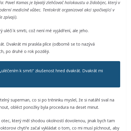
 Pavel Kamas je bývalý zlehčovač holokaustu a židobijec, který v
derní medicíně vůbec. Tentokrát organizoval akci spočívající v
 zpívají).
 uléčí k smrti, což není mé vyjádření, ale jeho.
t. Dvakrát mi praskla plíce (odborně se to nazývá
h, po druhé o rok později.
s „uléčením k smrti“ zkušenost hned dvakrát. Dvakrát mi
elný superman, co si po tréninku myslel, že si natáhl sval na
out, obléct ponožky byla procedura na deset minut.
 otec, který měl shodou okolností dovolenou, jinak bych tam
 doktorovi chytře začal vykládat o tom, co mi musí píchnout, aby