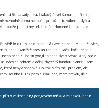
nže si říkala: tady dorazil takový Pavel Kamas, radši si to
mě rozhodně domu nepouští, protože plíci vůbec neslyší a
el, protože jsem si myslel, že mám zlomené žebro, které se
řesvědčilo o tom, že metoda alá Pavel Kamas – video tě vyléčí,
nista, ať se okamžitě přestanu hejbat a začali křičet něco o
iného něco 50 hodin googlit a nebo slyšet výraz, který jste v
ám asi něco se žebrem a dělají zbytečný humbuk. Sanitku jsem
, která nebyla spádová. Doktoři s tím měli problém, ale
mi souhlasili. Tak jsem si říkal, aha, mám pravdu, dělají
líci o velikosti ping-pongového míčku a za několik hodin