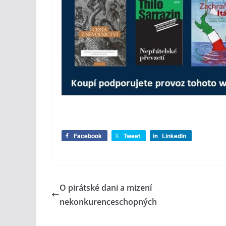
Facebook
Tweet
LinkedIn
O pirátské dani a mizení
nekonkurenceschopných