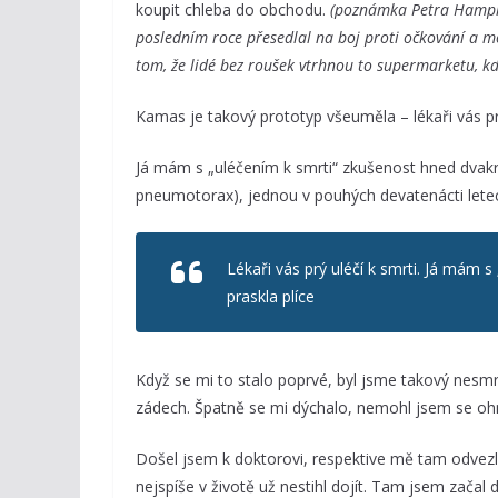
koupit chleba do obchodu.
(poznámka Petra Hampla:
posledním roce přesedlal na boj proti očkování a mo
tom, že lidé bez roušek vtrhnou to supermarketu, kde
Kamas je takový prototyp všeuměla – lékaři vás prý
Já mám s „uléčením k smrti“ zkušenost hned dvakrá
pneumotorax), jednou v pouhých devatenácti letec
Lékaři vás prý uléčí k smrti. Já mám 
praskla plíce
Když se mi to stalo poprvé, byl jsme takový nesmrt
zádech. Špatně se mi dýchalo, nemohl jsem se ohn
Došel jsem k doktorovi, respektive mě tam odvezl
nejspíše v životě už nestihl dojít. Tam jsem začal