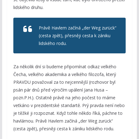
lidského druhu.
Právě Havlem začíná „der Weg zurück“
(cesta zpět), přesněji cesta k zániku
lidského rodu.
Za několik dní si budeme připomínat odkaz velkého
Čecha, velkého akademika a velkého filozofa, který
PRAVDU považoval za to nejcennější (rozhovor byl
psán pár dnů před výročím upálení Jana Husa –
pozn.P.H.). Ostatně právě na jeho počest to máme
vetkáno v prezidentské standartě. Prý pravda není nebo
je těžké ji rozpoznat. Když tohle někdo říká, páchne to
havlárnou. Právě Havlem začíná „der Weg zurück“
(cesta zpět), přesněji cesta k zániku lidského rodu.