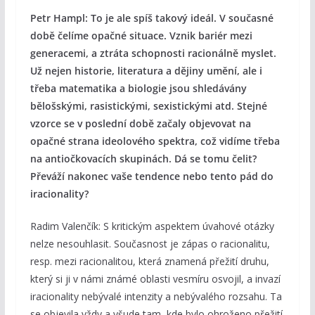
Petr Hampl: To je ale spíš takový ideál. V současné
době čelíme opačné situace. Vznik bariér mezi
generacemi, a ztráta schopnosti racionálně myslet.
Už nejen historie, literatura a dějiny umění, ale i
třeba matematika a biologie jsou shledávány
bělošskými, rasistickými, sexistickými atd. Stejné
vzorce se v poslední době začaly objevovat na
opačné strana ideolového spektra, což vidíme třeba
na antiočkovacích skupinách. Dá se tomu čelit?
Převáží nakonec vaše tendence nebo tento pád do
iracionality?
Radim Valenčík: S kritickým aspektem úvahové otázky
nelze nesouhlasit. Současnost je zápas o racionalitu,
resp. mezi racionalitou, která znamená přežití druhu,
který si ji v námi známé oblasti vesmíru osvojil, a invazí
iracionality nebývalé intenzity a nebývalého rozsahu. Ta
se objevila vždy a všude tam, kde bylo ohroženo přežití