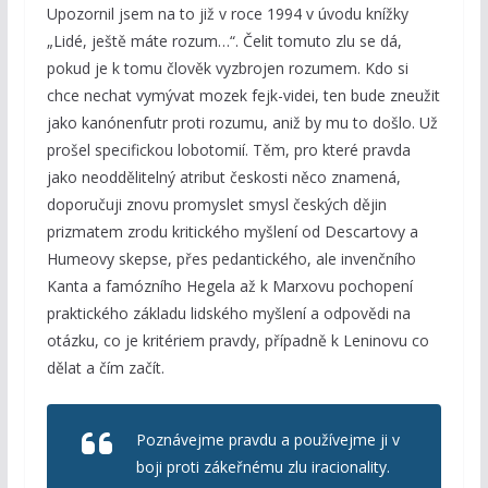
Upozornil jsem na to již v roce 1994 v úvodu knížky
„Lidé, ještě máte rozum…“. Čelit tomuto zlu se dá,
pokud je k tomu člověk vyzbrojen rozumem. Kdo si
chce nechat vymývat mozek fejk-videi, ten bude zneužit
jako kanónenfutr proti rozumu, aniž by mu to došlo. Už
prošel specifickou lobotomií. Těm, pro které pravda
jako neoddělitelný atribut českosti něco znamená,
doporučuji znovu promyslet smysl českých dějin
prizmatem zrodu kritického myšlení od Descartovy a
Humeovy skepse, přes pedantického, ale invenčního
Kanta a famózního Hegela až k Marxovu pochopení
praktického základu lidského myšlení a odpovědi na
otázku, co je kritériem pravdy, případně k Leninovu co
dělat a čím začít.
Poznávejme pravdu a používejme ji v
boji proti zákeřnému zlu iracionality.