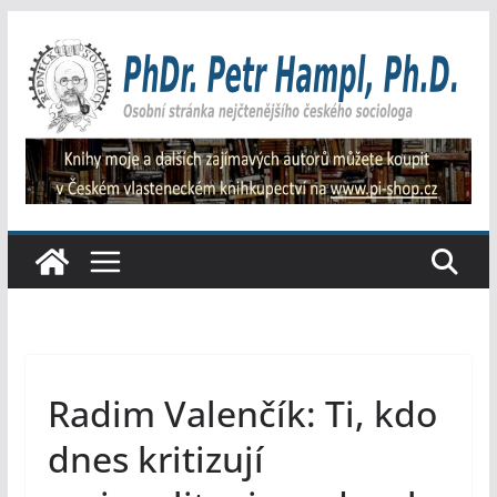
Přeskočit
na
obsah
Radim Valenčík: Ti, kdo
dnes kritizují