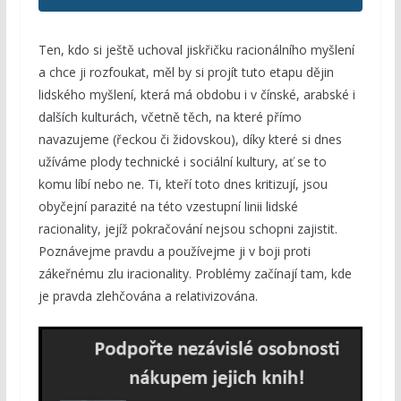
Ten, kdo si ještě uchoval jiskřičku racionálního myšlení
a chce ji rozfoukat, měl by si projít tuto etapu dějin
lidského myšlení, která má obdobu i v čínské, arabské i
dalších kulturách, včetně těch, na které přímo
navazujeme (řeckou či židovskou), díky které si dnes
užíváme plody technické i sociální kultury, ať se to
komu líbí nebo ne. Ti, kteří toto dnes kritizují, jsou
obyčejní parazité na této vzestupní linii lidské
racionality, jejíž pokračování nejsou schopni zajistit.
Poznávejme pravdu a používejme ji v boji proti
zákeřnému zlu iracionality. Problémy začínají tam, kde
je pravda zlehčována a relativizována.