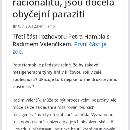
racionalitu, jsou docela
obyčejní paraziti
10. 7. 2021
Petr Hampl
Třetí část rozhovoru Petra Hampla s
Radimem Valenčíkem.
První část je
zde.
Petr Hampl: Je představitelné, že by takové
mezigenerační týmy hrály klíčovou roli v celé
společnosti? Ukazuje to k nějaké formě družstevního
vlastnictví?
Radim Valenčík: Může to být proces velmi pozvolný. Ale
může se ze zakládání a rozšiřování tvůrčích
mezigeneračních týmů stát i určitá móda. Významnou
roli mohou sehrát univerzity a jejich absolventské sítě.
Dovedu si představit i politické hnutí, které na iniciování