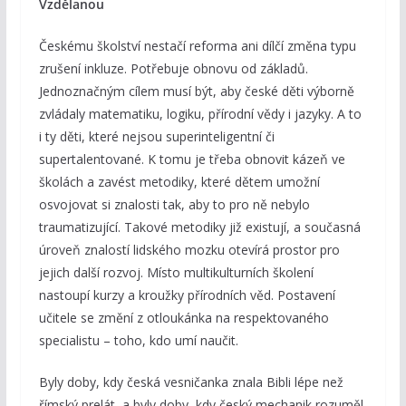
Vzdělanou
Českému školství nestačí reforma ani dílčí změna typu
zrušení inkluze. Potřebuje obnovu od základů.
Jednoznačným cílem musí být, aby české děti výborně
zvládaly matematiku, logiku, přírodní vědy i jazyky. A to
i ty děti, které nejsou superinteligentní či
supertalentované. K tomu je třeba obnovit kázeň ve
školách a zavést metodiky, které dětem umožní
osvojovat si znalosti tak, aby to pro ně nebylo
traumatizující. Takové metodiky již existují, a současná
úroveň znalostí lidského mozku otevírá prostor pro
jejich další rozvoj. Místo multikulturních školení
nastoupí kurzy a kroužky přírodních věd. Postavení
učitele se změní z otloukánka na respektovaného
specialistu – toho, kdo umí naučit.
Byly doby, kdy česká vesničanka znala Bibli lépe než
římský prelát, a byly doby, kdy český mechanik rozuměl