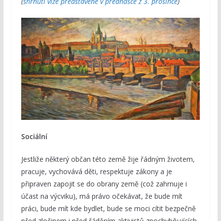
(
shrnutí vize představené v přednášce z 3. prosince
)
Sociální
Jestliže některý občan této země žije řádným životem,
pracuje, vychovává děti, respektuje zákony a je
připraven zapojit se do obrany země (což zahrnuje i
účast na výcviku), má právo očekávat, že bude mít
práci, bude mít kde bydlet, bude se moci cítit bezpečně
před zločinem i před řáděním aktivistů zpochybňujících