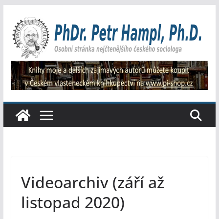
Přeskočit
na
obsah
Videoarchiv (září až
listopad 2020)