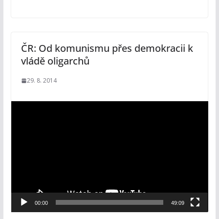
ČR: Od komunismu přes demokracii k
vládě oligarchů
29. 8. 2014
V
i
d
e
o
p
ř
e
00:00
49:09
h
r